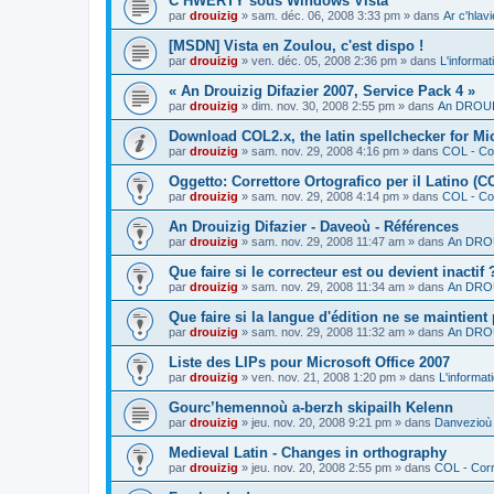
C’HWERTY sous Windows Vista
par
drouizig
»
sam. déc. 06, 2008 3:33 pm
» dans
Ar c'hla
[MSDN] Vista en Zoulou, c'est dispo !
par
drouizig
»
ven. déc. 05, 2008 2:36 pm
» dans
L'informat
« An Drouizig Difazier 2007, Service Pack 4 »
par
drouizig
»
dim. nov. 30, 2008 2:55 pm
» dans
An DROUIZ
Download COL2.x, the latin spellchecker for Mic
par
drouizig
»
sam. nov. 29, 2008 4:16 pm
» dans
COL - Cor
Oggetto: Correttore Ortografico per il Latino (C
par
drouizig
»
sam. nov. 29, 2008 4:14 pm
» dans
COL - Cor
An Drouizig Difazier - Daveoù - Références
par
drouizig
»
sam. nov. 29, 2008 11:47 am
» dans
An DROU
Que faire si le correcteur est ou devient inactif 
par
drouizig
»
sam. nov. 29, 2008 11:34 am
» dans
An DROU
Que faire si la langue d'édition ne se maintient
par
drouizig
»
sam. nov. 29, 2008 11:32 am
» dans
An DROU
Liste des LIPs pour Microsoft Office 2007
par
drouizig
»
ven. nov. 21, 2008 1:20 pm
» dans
L'informat
Gourc’hemennoù a-berzh skipailh Kelenn
par
drouizig
»
jeu. nov. 20, 2008 9:21 pm
» dans
Danvezioù 
Medieval Latin - Changes in orthography
par
drouizig
»
jeu. nov. 20, 2008 2:55 pm
» dans
COL - Corr