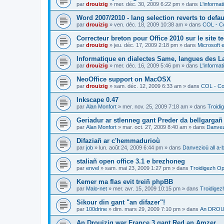
par
drouizig
»
mer. déc. 30, 2009 6:22 pm
» dans
L'informat
Word 2007/2010 - lang selection reverts to defa
par
drouizig
»
ven. déc. 18, 2009 10:38 am
» dans
COL - Co
Correcteur breton pour Office 2010 sur le site 
par
drouizig
»
jeu. déc. 17, 2009 2:18 pm
» dans
Microsoft e
Informatique en dialectes Same, langues des 
par
drouizig
»
mer. déc. 16, 2009 5:46 pm
» dans
L'informat
NeoOffice support on MacOSX
par
drouizig
»
sam. déc. 12, 2009 6:33 am
» dans
COL - Cor
Inkscape 0.47
par
Alan Monfort
»
mer. nov. 25, 2009 7:18 am
» dans
Troidi
Geriadur ar stlenneg gant Preder da bellgargañ
par
Alan Monfort
»
mar. oct. 27, 2009 8:40 am
» dans
Danvezi
Difaziañ ar c'hemmadurioù
par
job
»
lun. août 24, 2009 6:44 pm
» dans
Danvezioù all a-
staliañ open office 3.1 e brezhoneg
par
envel
»
sam. mai 23, 2009 1:27 pm
» dans
Troidigezh Op
Kemer ma flas evit treiñ phpBB
par
Malo-net
»
mer. avr. 15, 2009 10:15 pm
» dans
Troidigez
Sikour din gant "an difazer"!
par
100drine
»
dim. mars 29, 2009 7:10 pm
» dans
An DROUI
An Drouizig war France 3 gant Red an Amzer