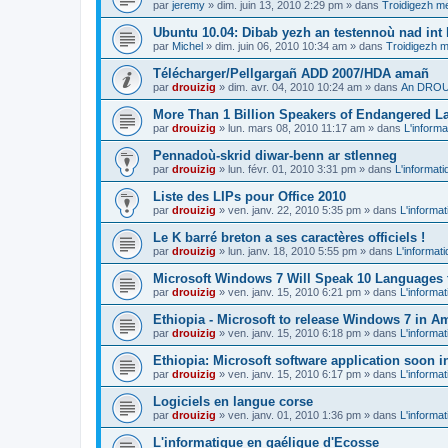
par
jeremy
»
dim. juin 13, 2010 2:29 pm
» dans
Troidigezh me
Ubuntu 10.04: Dibab yezh an testennoù nad int k
par
Michel
»
dim. juin 06, 2010 10:34 am
» dans
Troidigezh m
Télécharger/Pellgargañ ADD 2007/HDA amañ
par
drouizig
»
dim. avr. 04, 2010 10:24 am
» dans
An DROUI
More Than 1 Billion Speakers of Endangered L
par
drouizig
»
lun. mars 08, 2010 11:17 am
» dans
L'informa
Pennadoù-skrid diwar-benn ar stlenneg
par
drouizig
»
lun. févr. 01, 2010 3:31 pm
» dans
L'informati
Liste des LIPs pour Office 2010
par
drouizig
»
ven. janv. 22, 2010 5:35 pm
» dans
L'informat
Le K barré breton a ses caractères officiels !
par
drouizig
»
lun. janv. 18, 2010 5:55 pm
» dans
L'informat
Microsoft Windows 7 Will Speak 10 Languages 
par
drouizig
»
ven. janv. 15, 2010 6:21 pm
» dans
L'informat
Ethiopia - Microsoft to release Windows 7 in A
par
drouizig
»
ven. janv. 15, 2010 6:18 pm
» dans
L'informat
Ethiopia: Microsoft software application soon 
par
drouizig
»
ven. janv. 15, 2010 6:17 pm
» dans
L'informat
Logiciels en langue corse
par
drouizig
»
ven. janv. 01, 2010 1:36 pm
» dans
L'informat
L'informatique en gaélique d'Ecosse