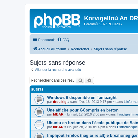
Korvigelloù An D
Foromoù KERZROUIZIG
Raccourcis
FAQ
Accueil du forum
Rechercher
Sujets sans réponse
Sujets sans réponse
Aller sur la recherche avancée
Rechercher
Recherche avancée
SUJETS
Windows 8 disponible en Tamazight
par
drouizig
»
sam. févr. 16, 2013 9:17 pm
» dans
L'informa
Une affiche pour GCompris en breton
par
bIBAR
»
lun. juil. 12, 2010 2:56 pm
» dans
Troidigezh mez
Ubuntu en breton dans l'école publique de Sain
par
bIBAR
»
lun. juin 28, 2010 8:14 pm
» dans
L'informatique
Implijout Firefox (hag ar re all) e brezhoneg ga