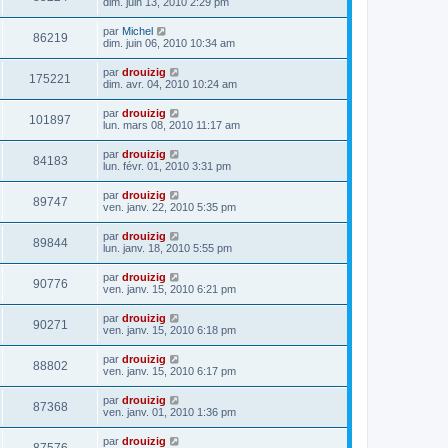
dim. juin 13, 2010 2:29 pm
par
Michel
86219
dim. juin 06, 2010 10:34 am
par
drouizig
175221
dim. avr. 04, 2010 10:24 am
par
drouizig
101897
lun. mars 08, 2010 11:17 am
par
drouizig
84183
lun. févr. 01, 2010 3:31 pm
par
drouizig
89747
ven. janv. 22, 2010 5:35 pm
par
drouizig
89844
lun. janv. 18, 2010 5:55 pm
par
drouizig
90776
ven. janv. 15, 2010 6:21 pm
par
drouizig
90271
ven. janv. 15, 2010 6:18 pm
par
drouizig
88802
ven. janv. 15, 2010 6:17 pm
par
drouizig
87368
ven. janv. 01, 2010 1:36 pm
par
drouizig