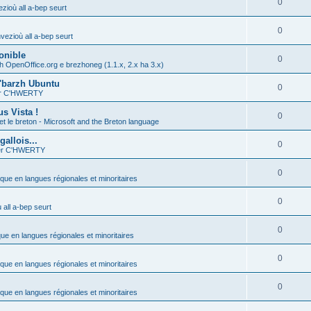
0
zioù all a-bep seurt
0
vezioù all a-bep seurt
onible
0
h OpenOffice.org e brezhoneg (1.1.x, 2.x ha 3.x)
'barzh Ubuntu
0
ier C'HWERTY
s Vista !
0
et le breton - Microsoft and the Breton language
allois...
0
ier C'HWERTY
0
ique en langues régionales et minoritaires
0
all a-bep seurt
0
que en langues régionales et minoritaires
0
ique en langues régionales et minoritaires
0
ique en langues régionales et minoritaires