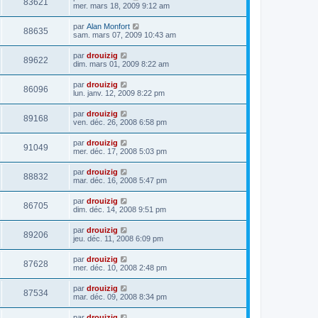
83621
mer. mars 18, 2009 9:12 am
par
Alan Monfort
88635
sam. mars 07, 2009 10:43 am
par
drouizig
89622
dim. mars 01, 2009 8:22 am
par
drouizig
86096
lun. janv. 12, 2009 8:22 pm
par
drouizig
89168
ven. déc. 26, 2008 6:58 pm
par
drouizig
91049
mer. déc. 17, 2008 5:03 pm
par
drouizig
88832
mar. déc. 16, 2008 5:47 pm
par
drouizig
86705
dim. déc. 14, 2008 9:51 pm
par
drouizig
89206
jeu. déc. 11, 2008 6:09 pm
par
drouizig
87628
mer. déc. 10, 2008 2:48 pm
par
drouizig
87534
mar. déc. 09, 2008 8:34 pm
par
drouizig