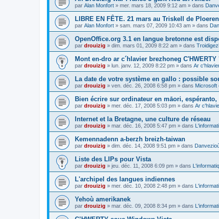
par
Alan Monfort
»
mer. mars 18, 2009 9:12 am
» dans
Danve
LIBRE EN FÊTE. 21 mars au Triskell de Ploeren
par
Alan Monfort
»
sam. mars 07, 2009 10:43 am
» dans
Dan
OpenOffice.org 3.1 en langue bretonne est disp
par
drouizig
»
dim. mars 01, 2009 8:22 am
» dans
Troidigez
Mont en-dro ar c´hlavier brezhoneg C'HWERTY 
par
drouizig
»
lun. janv. 12, 2009 8:22 pm
» dans
Ar c'hlav
La date de votre système en gallo : possible sou
par
drouizig
»
ven. déc. 26, 2008 6:58 pm
» dans
Microsoft 
Bien écrire sur ordinateur en māori, espéranto, g
par
drouizig
»
mer. déc. 17, 2008 5:03 pm
» dans
Ar c'hlav
Internet et la Bretagne, une culture de réseau
par
drouizig
»
mar. déc. 16, 2008 5:47 pm
» dans
L'informat
Kemennadenn a-berzh breizh-taiwan
par
drouizig
»
dim. déc. 14, 2008 9:51 pm
» dans
Danvezioù 
Liste des LIPs pour Vista
par
drouizig
»
jeu. déc. 11, 2008 6:09 pm
» dans
L'informati
L'archipel des langues indiennes
par
drouizig
»
mer. déc. 10, 2008 2:48 pm
» dans
L'informat
Yehoù amerikanek
par
drouizig
»
mar. déc. 09, 2008 8:34 pm
» dans
L'informat