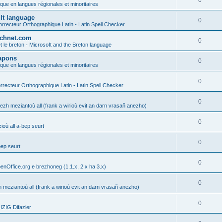
0
ique en langues régionales et minoritaires
ult language
0
rrecteur Orthographique Latin - Latin Spell Checker
technet.com
0
t le breton - Microsoft and the Breton language
Lapons
0
ique en langues régionales et minoritaires
0
recteur Orthographique Latin - Latin Spell Checker
0
gezh meziantoù all (frank a wirioù evit an darn vrasañ anezho)
0
où all a-bep seurt
0
bep seurt
0
enOffice.org e brezhoneg (1.1.x, 2.x ha 3.x)
0
h meziantoù all (frank a wirioù evit an darn vrasañ anezho)
0
ZIG Difazier