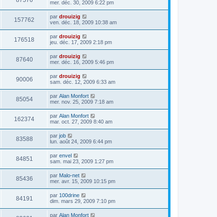
87576
mer. déc. 30, 2009 6:22 pm
par
drouizig
157762
ven. déc. 18, 2009 10:38 am
par
drouizig
176518
jeu. déc. 17, 2009 2:18 pm
par
drouizig
87640
mer. déc. 16, 2009 5:46 pm
par
drouizig
90006
sam. déc. 12, 2009 6:33 am
par
Alan Monfort
85054
mer. nov. 25, 2009 7:18 am
par
Alan Monfort
162374
mar. oct. 27, 2009 8:40 am
par
job
83588
lun. août 24, 2009 6:44 pm
par
envel
84851
sam. mai 23, 2009 1:27 pm
par
Malo-net
85436
mer. avr. 15, 2009 10:15 pm
par
100drine
84191
dim. mars 29, 2009 7:10 pm
par
Alan Monfort