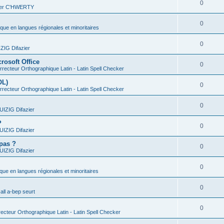
0
vier C'HWERTY
0
ique en langues régionales et minoritaires
0
IG Difazier
rosoft Office
0
recteur Orthographique Latin - Latin Spell Checker
OL)
0
recteur Orthographique Latin - Latin Spell Checker
0
IZIG Difazier
?
0
IZIG Difazier
 pas ?
0
IZIG Difazier
0
ique en langues régionales et minoritaires
0
all a-bep seurt
0
ecteur Orthographique Latin - Latin Spell Checker