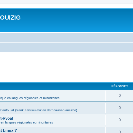
ROUIZIG
RÉPONSES
0
tique en langues régionales et minoritaires
0
iantoù all (frank a wirioù evit an darn vrasañ anezho)
t-Rvoal
0
 en langues régionales et minoritaires
nt Linux ?
0