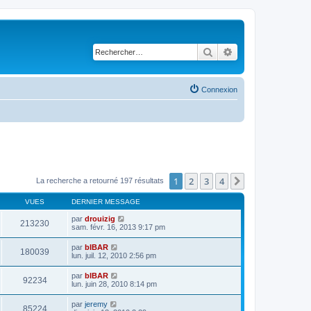
Rechercher
Recherche avancé
Connexion
1
2
3
4
Suivant
La recherche a retourné 197 résultats
VUES
DERNIER MESSAGE
par
drouizig
213230
sam. févr. 16, 2013 9:17 pm
par
bIBAR
180039
lun. juil. 12, 2010 2:56 pm
par
bIBAR
92234
lun. juin 28, 2010 8:14 pm
par
jeremy
85224