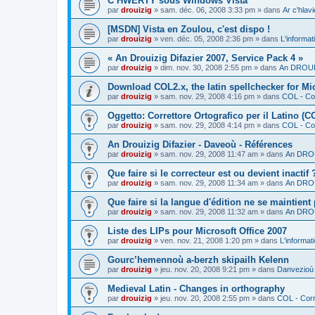
C’HWERTY sous Windows Vista
par
drouizig
»
sam. déc. 06, 2008 3:33 pm
» dans
Ar c'hla
[MSDN] Vista en Zoulou, c'est dispo !
par
drouizig
»
ven. déc. 05, 2008 2:36 pm
» dans
L'informat
« An Drouizig Difazier 2007, Service Pack 4 »
par
drouizig
»
dim. nov. 30, 2008 2:55 pm
» dans
An DROUIZ
Download COL2.x, the latin spellchecker for Mic
par
drouizig
»
sam. nov. 29, 2008 4:16 pm
» dans
COL - Cor
Oggetto: Correttore Ortografico per il Latino (C
par
drouizig
»
sam. nov. 29, 2008 4:14 pm
» dans
COL - Cor
An Drouizig Difazier - Daveoù - Références
par
drouizig
»
sam. nov. 29, 2008 11:47 am
» dans
An DROU
Que faire si le correcteur est ou devient inactif 
par
drouizig
»
sam. nov. 29, 2008 11:34 am
» dans
An DROU
Que faire si la langue d'édition ne se maintient
par
drouizig
»
sam. nov. 29, 2008 11:32 am
» dans
An DROU
Liste des LIPs pour Microsoft Office 2007
par
drouizig
»
ven. nov. 21, 2008 1:20 pm
» dans
L'informat
Gourc’hemennoù a-berzh skipailh Kelenn
par
drouizig
»
jeu. nov. 20, 2008 9:21 pm
» dans
Danvezioù 
Medieval Latin - Changes in orthography
par
drouizig
»
jeu. nov. 20, 2008 2:55 pm
» dans
COL - Corr