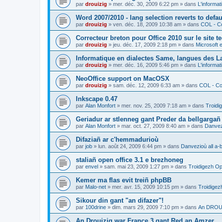
par
drouizig
»
mer. déc. 30, 2009 6:22 pm
» dans
L'informat
Word 2007/2010 - lang selection reverts to defa
par
drouizig
»
ven. déc. 18, 2009 10:38 am
» dans
COL - Co
Correcteur breton pour Office 2010 sur le site 
par
drouizig
»
jeu. déc. 17, 2009 2:18 pm
» dans
Microsoft e
Informatique en dialectes Same, langues des 
par
drouizig
»
mer. déc. 16, 2009 5:46 pm
» dans
L'informat
NeoOffice support on MacOSX
par
drouizig
»
sam. déc. 12, 2009 6:33 am
» dans
COL - Cor
Inkscape 0.47
par
Alan Monfort
»
mer. nov. 25, 2009 7:18 am
» dans
Troidi
Geriadur ar stlenneg gant Preder da bellgargañ
par
Alan Monfort
»
mar. oct. 27, 2009 8:40 am
» dans
Danvezi
Difaziañ ar c'hemmadurioù
par
job
»
lun. août 24, 2009 6:44 pm
» dans
Danvezioù all a-
staliañ open office 3.1 e brezhoneg
par
envel
»
sam. mai 23, 2009 1:27 pm
» dans
Troidigezh Op
Kemer ma flas evit treiñ phpBB
par
Malo-net
»
mer. avr. 15, 2009 10:15 pm
» dans
Troidigez
Sikour din gant "an difazer"!
par
100drine
»
dim. mars 29, 2009 7:10 pm
» dans
An DROUI
An Drouizig war France 3 gant Red an Amzer