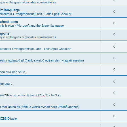
0
ique en langues régionales et minoritaires
ult language
0
rrecteur Orthographique Latin - Latin Spell Checker
technet.com
0
t le breton - Microsoft and the Breton language
Lapons
0
ique en langues régionales et minoritaires
0
recteur Orthographique Latin - Latin Spell Checker
0
gezh meziantoù all (frank a wirioù evit an darn vrasañ anezho)
0
où all a-bep seurt
0
bep seurt
0
enOffice.org e brezhoneg (1.1.x, 2.x ha 3.x)
0
h meziantoù all (frank a wirioù evit an darn vrasañ anezho)
0
ZIG Difazier