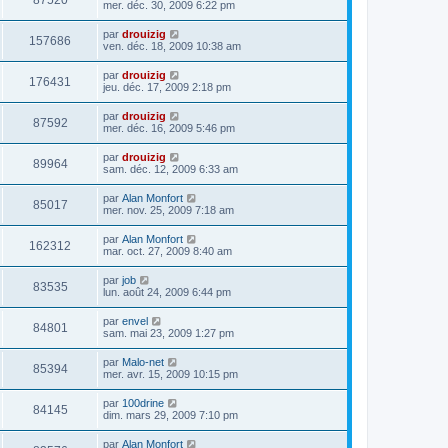
87520
mer. déc. 30, 2009 6:22 pm
par
drouizig
157686
ven. déc. 18, 2009 10:38 am
par
drouizig
176431
jeu. déc. 17, 2009 2:18 pm
par
drouizig
87592
mer. déc. 16, 2009 5:46 pm
par
drouizig
89964
sam. déc. 12, 2009 6:33 am
par
Alan Monfort
85017
mer. nov. 25, 2009 7:18 am
par
Alan Monfort
162312
mar. oct. 27, 2009 8:40 am
par
job
83535
lun. août 24, 2009 6:44 pm
par
envel
84801
sam. mai 23, 2009 1:27 pm
par
Malo-net
85394
mer. avr. 15, 2009 10:15 pm
par
100drine
84145
dim. mars 29, 2009 7:10 pm
par
Alan Monfort