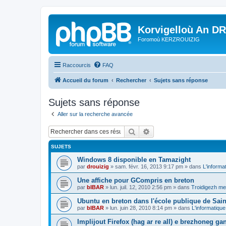
Korvigelloù An D
Foromoù KERZROUIZIG
Raccourcis
FAQ
Accueil du forum
Rechercher
Sujets sans réponse
Sujets sans réponse
Aller sur la recherche avancée
Rechercher
Recherche avancée
SUJETS
Windows 8 disponible en Tamazight
par
drouizig
»
sam. févr. 16, 2013 9:17 pm
» dans
L'informa
Une affiche pour GCompris en breton
par
bIBAR
»
lun. juil. 12, 2010 2:56 pm
» dans
Troidigezh mez
Ubuntu en breton dans l'école publique de Sain
par
bIBAR
»
lun. juin 28, 2010 8:14 pm
» dans
L'informatique
Implijout Firefox (hag ar re all) e brezhoneg ga