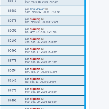
83576
mer. mars 18, 2009 9:12 am
par
Alan Monfort
88581
sam. mars 07, 2009 10:43 am
par
drouizig
89578
dim. mars 01, 2009 8:22 am
par
drouizig
86051
lun. janv. 12, 2009 8:22 pm
par
drouizig
89107
ven. déc. 26, 2008 6:58 pm
par
drouizig
90992
mer. déc. 17, 2008 5:03 pm
par
drouizig
88778
mar. déc. 16, 2008 5:47 pm
par
drouizig
86654
dim. déc. 14, 2008 9:51 pm
par
drouizig
89141
jeu. déc. 11, 2008 6:09 pm
par
drouizig
87573
mer. déc. 10, 2008 2:48 pm
par
drouizig
87491
mar. déc. 09, 2008 8:34 pm
par
drouizig