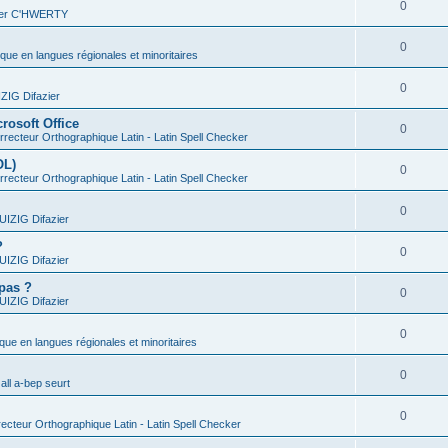
0
vier C'HWERTY
0
ique en langues régionales et minoritaires
0
IG Difazier
rosoft Office
0
recteur Orthographique Latin - Latin Spell Checker
OL)
0
recteur Orthographique Latin - Latin Spell Checker
0
IZIG Difazier
?
0
IZIG Difazier
 pas ?
0
IZIG Difazier
0
ique en langues régionales et minoritaires
0
all a-bep seurt
0
ecteur Orthographique Latin - Latin Spell Checker