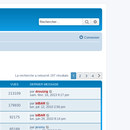
Rechercher
Recherche avancé
Connexion
1
2
3
4
Suivant
La recherche a retourné 197 résultats
VUES
DERNIER MESSAGE
par
drouizig
213109
sam. févr. 16, 2013 9:17 pm
par
bIBAR
179930
lun. juil. 12, 2010 2:56 pm
par
bIBAR
92175
lun. juin 28, 2010 8:14 pm
par
jeremy
85189