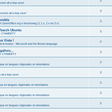
0
zioù all a-bep seurt
0
vezioù all a-bep seurt
onible
0
h OpenOffice.org e brezhoneg (1.1.x, 2.x ha 3.x)
'barzh Ubuntu
0
ier C'HWERTY
s Vista !
0
et le breton - Microsoft and the Breton language
allois...
0
ier C'HWERTY
0
ique en langues régionales et minoritaires
0
all a-bep seurt
0
que en langues régionales et minoritaires
0
ique en langues régionales et minoritaires
0
ique en langues régionales et minoritaires