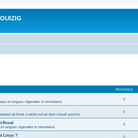
ROUIZIG
RÉPONSES
0
tique en langues régionales et minoritaires
0
iantoù all (frank a wirioù evit an darn vrasañ anezho)
t-Rvoal
0
 en langues régionales et minoritaires
nt Linux ?
0