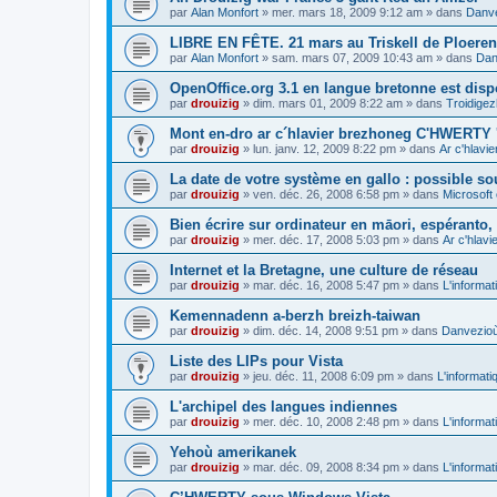
par
Alan Monfort
»
mer. mars 18, 2009 9:12 am
» dans
Danve
LIBRE EN FÊTE. 21 mars au Triskell de Ploeren
par
Alan Monfort
»
sam. mars 07, 2009 10:43 am
» dans
Dan
OpenOffice.org 3.1 en langue bretonne est disp
par
drouizig
»
dim. mars 01, 2009 8:22 am
» dans
Troidigez
Mont en-dro ar c´hlavier brezhoneg C'HWERTY 
par
drouizig
»
lun. janv. 12, 2009 8:22 pm
» dans
Ar c'hlav
La date de votre système en gallo : possible sou
par
drouizig
»
ven. déc. 26, 2008 6:58 pm
» dans
Microsoft 
Bien écrire sur ordinateur en māori, espéranto, g
par
drouizig
»
mer. déc. 17, 2008 5:03 pm
» dans
Ar c'hlav
Internet et la Bretagne, une culture de réseau
par
drouizig
»
mar. déc. 16, 2008 5:47 pm
» dans
L'informat
Kemennadenn a-berzh breizh-taiwan
par
drouizig
»
dim. déc. 14, 2008 9:51 pm
» dans
Danvezioù 
Liste des LIPs pour Vista
par
drouizig
»
jeu. déc. 11, 2008 6:09 pm
» dans
L'informati
L'archipel des langues indiennes
par
drouizig
»
mer. déc. 10, 2008 2:48 pm
» dans
L'informat
Yehoù amerikanek
par
drouizig
»
mar. déc. 09, 2008 8:34 pm
» dans
L'informat