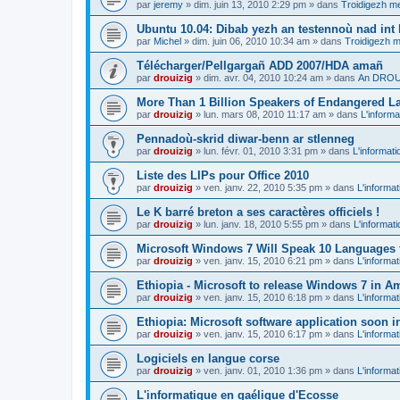
par
jeremy
»
dim. juin 13, 2010 2:29 pm
» dans
Troidigezh me
Ubuntu 10.04: Dibab yezh an testennoù nad int k
par
Michel
»
dim. juin 06, 2010 10:34 am
» dans
Troidigezh m
Télécharger/Pellgargañ ADD 2007/HDA amañ
par
drouizig
»
dim. avr. 04, 2010 10:24 am
» dans
An DROUI
More Than 1 Billion Speakers of Endangered L
par
drouizig
»
lun. mars 08, 2010 11:17 am
» dans
L'informa
Pennadoù-skrid diwar-benn ar stlenneg
par
drouizig
»
lun. févr. 01, 2010 3:31 pm
» dans
L'informati
Liste des LIPs pour Office 2010
par
drouizig
»
ven. janv. 22, 2010 5:35 pm
» dans
L'informat
Le K barré breton a ses caractères officiels !
par
drouizig
»
lun. janv. 18, 2010 5:55 pm
» dans
L'informat
Microsoft Windows 7 Will Speak 10 Languages 
par
drouizig
»
ven. janv. 15, 2010 6:21 pm
» dans
L'informat
Ethiopia - Microsoft to release Windows 7 in A
par
drouizig
»
ven. janv. 15, 2010 6:18 pm
» dans
L'informat
Ethiopia: Microsoft software application soon 
par
drouizig
»
ven. janv. 15, 2010 6:17 pm
» dans
L'informat
Logiciels en langue corse
par
drouizig
»
ven. janv. 01, 2010 1:36 pm
» dans
L'informat
L'informatique en gaélique d'Ecosse