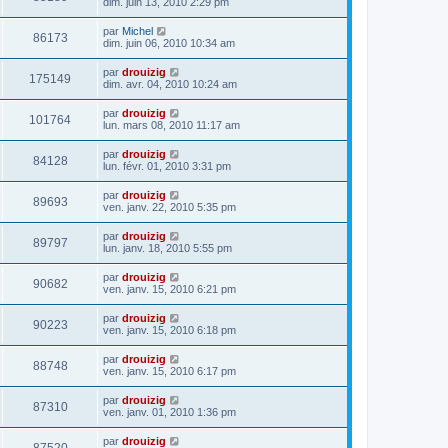
dim. juin 13, 2010 2:29 pm
par
Michel
86173
dim. juin 06, 2010 10:34 am
par
drouizig
175149
dim. avr. 04, 2010 10:24 am
par
drouizig
101764
lun. mars 08, 2010 11:17 am
par
drouizig
84128
lun. févr. 01, 2010 3:31 pm
par
drouizig
89693
ven. janv. 22, 2010 5:35 pm
par
drouizig
89797
lun. janv. 18, 2010 5:55 pm
par
drouizig
90682
ven. janv. 15, 2010 6:21 pm
par
drouizig
90223
ven. janv. 15, 2010 6:18 pm
par
drouizig
88748
ven. janv. 15, 2010 6:17 pm
par
drouizig
87310
ven. janv. 01, 2010 1:36 pm
par
drouizig