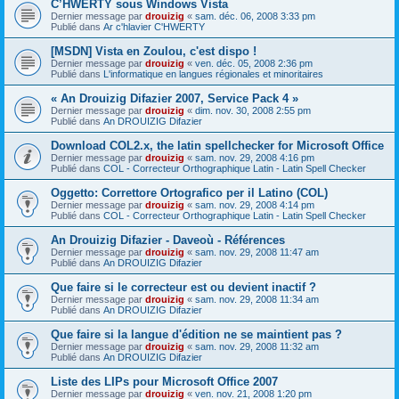
C’HWERTY sous Windows Vista
Dernier message par
drouizig
«
sam. déc. 06, 2008 3:33 pm
Publié dans
Ar c'hlavier C'HWERTY
[MSDN] Vista en Zoulou, c'est dispo !
Dernier message par
drouizig
«
ven. déc. 05, 2008 2:36 pm
Publié dans
L'informatique en langues régionales et minoritaires
« An Drouizig Difazier 2007, Service Pack 4 »
Dernier message par
drouizig
«
dim. nov. 30, 2008 2:55 pm
Publié dans
An DROUIZIG Difazier
Download COL2.x, the latin spellchecker for Microsoft Office
Dernier message par
drouizig
«
sam. nov. 29, 2008 4:16 pm
Publié dans
COL - Correcteur Orthographique Latin - Latin Spell Checker
Oggetto: Correttore Ortografico per il Latino (COL)
Dernier message par
drouizig
«
sam. nov. 29, 2008 4:14 pm
Publié dans
COL - Correcteur Orthographique Latin - Latin Spell Checker
An Drouizig Difazier - Daveoù - Références
Dernier message par
drouizig
«
sam. nov. 29, 2008 11:47 am
Publié dans
An DROUIZIG Difazier
Que faire si le correcteur est ou devient inactif ?
Dernier message par
drouizig
«
sam. nov. 29, 2008 11:34 am
Publié dans
An DROUIZIG Difazier
Que faire si la langue d'édition ne se maintient pas ?
Dernier message par
drouizig
«
sam. nov. 29, 2008 11:32 am
Publié dans
An DROUIZIG Difazier
Liste des LIPs pour Microsoft Office 2007
Dernier message par
drouizig
«
ven. nov. 21, 2008 1:20 pm