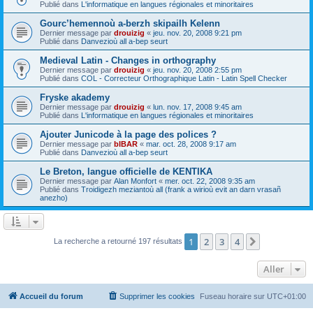
Publié dans
L'informatique en langues régionales et minoritaires
Gourc’hemennoù a-berzh skipailh Kelenn
Dernier message par
drouizig
«
jeu. nov. 20, 2008 9:21 pm
Publié dans
Danvezioù all a-bep seurt
Medieval Latin - Changes in orthography
Dernier message par
drouizig
«
jeu. nov. 20, 2008 2:55 pm
Publié dans
COL - Correcteur Orthographique Latin - Latin Spell Checker
Fryske akademy
Dernier message par
drouizig
«
lun. nov. 17, 2008 9:45 am
Publié dans
L'informatique en langues régionales et minoritaires
Ajouter Junicode à la page des polices ?
Dernier message par
bIBAR
«
mar. oct. 28, 2008 9:17 am
Publié dans
Danvezioù all a-bep seurt
Le Breton, langue officielle de KENTIKA
Dernier message par
Alan Monfort
«
mer. oct. 22, 2008 9:35 am
Publié dans
Troidigezh meziantoù all (frank a wirioù evit an darn vrasañ
anezho)
1
2
3
4
Suivant
La recherche a retourné 197 résultats
Aller
Accueil du forum
Supprimer les cookies
Fuseau horaire sur
UTC+01:00