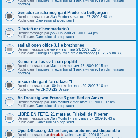
Publié dans
Troidigezh meziantoù all (frank a wirioù evit an darn vrasañ
anezho)
Geriadur ar stlenneg gant Preder da bellgargañ
Dernier message par
Alan Monfort
«
mar. oct. 27, 2009 8:40 am
Publié dans
Danvezioù all a-bep seurt
Difaziañ ar c'hemmadurioù
Dernier message par
job
«
lun. août 24, 2009 6:44 pm
Publié dans
Danvezioù all a-bep seurt
staliañ open office 3.1 e brezhoneg
Dernier message par
envel
«
sam. mai 23, 2009 1:27 pm
Publié dans
Troidigezh OpenOffice.org e brezhoneg (1.1.x, 2.x ha 3.x)
Kemer ma flas evit treiñ phpBB
Dernier message par
Malo-net
«
mer. avr. 15, 2009 10:15 pm
Publié dans
Troidigezh meziantoù all (frank a wirioù evit an darn vrasañ
anezho)
Sikour din gant "an difazer"!
Dernier message par
100drine
«
dim. mars 29, 2009 7:10 pm
Publié dans
An DROUIZIG Difazier
An Drouizig war France 3 gant Red an Amzer
Dernier message par
Alan Monfort
«
mer. mars 18, 2009 9:12 am
Publié dans
Danvezioù all a-bep seurt
LIBRE EN FÊTE. 21 mars au Triskell de Ploeren
Dernier message par
Alan Monfort
«
sam. mars 07, 2009 10:43 am
Publié dans
Danvezioù all a-bep seurt
OpenOffice.org 3.1 en langue bretonne est disponible
Dernier message par
drouizig
«
dim. mars 01, 2009 8:22 am