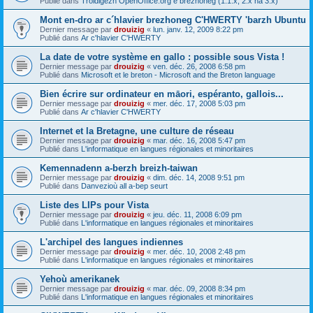
Publié dans
Troidigezh OpenOffice.org e brezhoneg (1.1.x, 2.x ha 3.x)
Mont en-dro ar c´hlavier brezhoneg C'HWERTY 'barzh Ubuntu
Dernier message par
drouizig
«
lun. janv. 12, 2009 8:22 pm
Publié dans
Ar c'hlavier C'HWERTY
La date de votre système en gallo : possible sous Vista !
Dernier message par
drouizig
«
ven. déc. 26, 2008 6:58 pm
Publié dans
Microsoft et le breton - Microsoft and the Breton language
Bien écrire sur ordinateur en māori, espéranto, gallois...
Dernier message par
drouizig
«
mer. déc. 17, 2008 5:03 pm
Publié dans
Ar c'hlavier C'HWERTY
Internet et la Bretagne, une culture de réseau
Dernier message par
drouizig
«
mar. déc. 16, 2008 5:47 pm
Publié dans
L'informatique en langues régionales et minoritaires
Kemennadenn a-berzh breizh-taiwan
Dernier message par
drouizig
«
dim. déc. 14, 2008 9:51 pm
Publié dans
Danvezioù all a-bep seurt
Liste des LIPs pour Vista
Dernier message par
drouizig
«
jeu. déc. 11, 2008 6:09 pm
Publié dans
L'informatique en langues régionales et minoritaires
L'archipel des langues indiennes
Dernier message par
drouizig
«
mer. déc. 10, 2008 2:48 pm
Publié dans
L'informatique en langues régionales et minoritaires
Yehoù amerikanek
Dernier message par
drouizig
«
mar. déc. 09, 2008 8:34 pm
Publié dans
L'informatique en langues régionales et minoritaires