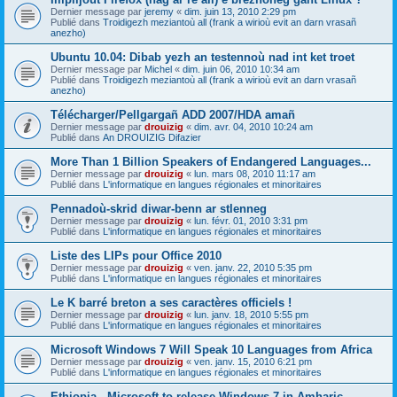
Dernier message par
jeremy
«
dim. juin 13, 2010 2:29 pm
Publié dans
Troidigezh meziantoù all (frank a wirioù evit an darn vrasañ
anezho)
Ubuntu 10.04: Dibab yezh an testennoù nad int ket troet
Dernier message par
Michel
«
dim. juin 06, 2010 10:34 am
Publié dans
Troidigezh meziantoù all (frank a wirioù evit an darn vrasañ
anezho)
Télécharger/Pellgargañ ADD 2007/HDA amañ
Dernier message par
drouizig
«
dim. avr. 04, 2010 10:24 am
Publié dans
An DROUIZIG Difazier
More Than 1 Billion Speakers of Endangered Languages...
Dernier message par
drouizig
«
lun. mars 08, 2010 11:17 am
Publié dans
L'informatique en langues régionales et minoritaires
Pennadoù-skrid diwar-benn ar stlenneg
Dernier message par
drouizig
«
lun. févr. 01, 2010 3:31 pm
Publié dans
L'informatique en langues régionales et minoritaires
Liste des LIPs pour Office 2010
Dernier message par
drouizig
«
ven. janv. 22, 2010 5:35 pm
Publié dans
L'informatique en langues régionales et minoritaires
Le K barré breton a ses caractères officiels !
Dernier message par
drouizig
«
lun. janv. 18, 2010 5:55 pm
Publié dans
L'informatique en langues régionales et minoritaires
Microsoft Windows 7 Will Speak 10 Languages from Africa
Dernier message par
drouizig
«
ven. janv. 15, 2010 6:21 pm
Publié dans
L'informatique en langues régionales et minoritaires
Ethiopia - Microsoft to release Windows 7 in Amharic