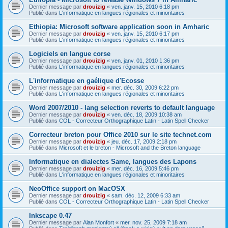
Dernier message par
drouizig
«
ven. janv. 15, 2010 6:18 pm
Publié dans
L'informatique en langues régionales et minoritaires
Ethiopia: Microsoft software application soon in Amharic
Dernier message par
drouizig
«
ven. janv. 15, 2010 6:17 pm
Publié dans
L'informatique en langues régionales et minoritaires
Logiciels en langue corse
Dernier message par
drouizig
«
ven. janv. 01, 2010 1:36 pm
Publié dans
L'informatique en langues régionales et minoritaires
L'informatique en gaélique d'Ecosse
Dernier message par
drouizig
«
mer. déc. 30, 2009 6:22 pm
Publié dans
L'informatique en langues régionales et minoritaires
Word 2007/2010 - lang selection reverts to default language
Dernier message par
drouizig
«
ven. déc. 18, 2009 10:38 am
Publié dans
COL - Correcteur Orthographique Latin - Latin Spell Checker
Correcteur breton pour Office 2010 sur le site technet.com
Dernier message par
drouizig
«
jeu. déc. 17, 2009 2:18 pm
Publié dans
Microsoft et le breton - Microsoft and the Breton language
Informatique en dialectes Same, langues des Lapons
Dernier message par
drouizig
«
mer. déc. 16, 2009 5:46 pm
Publié dans
L'informatique en langues régionales et minoritaires
NeoOffice support on MacOSX
Dernier message par
drouizig
«
sam. déc. 12, 2009 6:33 am
Publié dans
COL - Correcteur Orthographique Latin - Latin Spell Checker
Inkscape 0.47
Dernier message par
Alan Monfort
«
mer. nov. 25, 2009 7:18 am