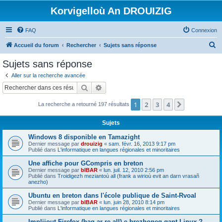
Korvigelloù An DROUIZIG
FAQ
Connexion
R
Accueil du forum
Rechercher
Sujets sans réponse
e
Sujets sans réponse
c
Aller sur la recherche avancée
h
Rechercher
Recherche avancée
e
1
2
3
4
Suivant
La recherche a retourné 197 résultats
r
c
Sujets
h
Windows 8 disponible en Tamazight
e
Dernier message par
drouizig
«
sam. févr. 16, 2013 9:17 pm
Publié dans
L'informatique en langues régionales et minoritaires
r
Une affiche pour GCompris en breton
Dernier message par
bIBAR
«
lun. juil. 12, 2010 2:56 pm
Publié dans
Troidigezh meziantoù all (frank a wirioù evit an darn vrasañ
anezho)
Ubuntu en breton dans l'école publique de Saint-Rvoal
Dernier message par
bIBAR
«
lun. juin 28, 2010 8:14 pm
Publié dans
L'informatique en langues régionales et minoritaires
Implijout Firefox (hag ar re all) e brezhoneg gant Linux ?