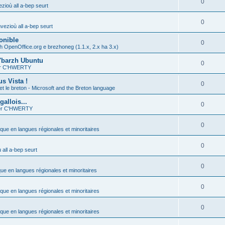
0
zioù all a-bep seurt
0
vezioù all a-bep seurt
onible
0
h OpenOffice.org e brezhoneg (1.1.x, 2.x ha 3.x)
'barzh Ubuntu
0
ier C'HWERTY
s Vista !
0
et le breton - Microsoft and the Breton language
allois...
0
ier C'HWERTY
0
ique en langues régionales et minoritaires
0
all a-bep seurt
0
que en langues régionales et minoritaires
0
ique en langues régionales et minoritaires
0
ique en langues régionales et minoritaires