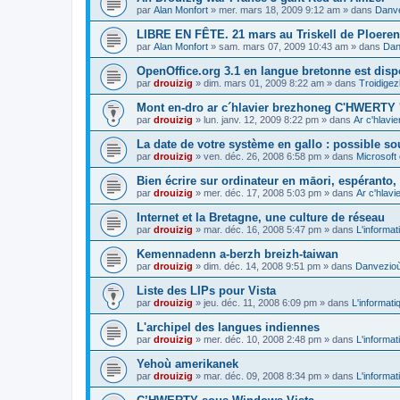
par
Alan Monfort
»
mer. mars 18, 2009 9:12 am
» dans
Danve
LIBRE EN FÊTE. 21 mars au Triskell de Ploeren
par
Alan Monfort
»
sam. mars 07, 2009 10:43 am
» dans
Dan
OpenOffice.org 3.1 en langue bretonne est disp
par
drouizig
»
dim. mars 01, 2009 8:22 am
» dans
Troidigez
Mont en-dro ar c´hlavier brezhoneg C'HWERTY 
par
drouizig
»
lun. janv. 12, 2009 8:22 pm
» dans
Ar c'hlav
La date de votre système en gallo : possible sou
par
drouizig
»
ven. déc. 26, 2008 6:58 pm
» dans
Microsoft 
Bien écrire sur ordinateur en māori, espéranto, g
par
drouizig
»
mer. déc. 17, 2008 5:03 pm
» dans
Ar c'hlav
Internet et la Bretagne, une culture de réseau
par
drouizig
»
mar. déc. 16, 2008 5:47 pm
» dans
L'informat
Kemennadenn a-berzh breizh-taiwan
par
drouizig
»
dim. déc. 14, 2008 9:51 pm
» dans
Danvezioù 
Liste des LIPs pour Vista
par
drouizig
»
jeu. déc. 11, 2008 6:09 pm
» dans
L'informati
L'archipel des langues indiennes
par
drouizig
»
mer. déc. 10, 2008 2:48 pm
» dans
L'informat
Yehoù amerikanek
par
drouizig
»
mar. déc. 09, 2008 8:34 pm
» dans
L'informat