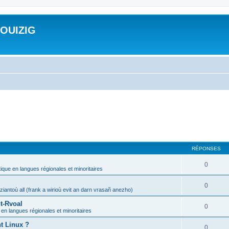
ROUIZIG
RÉPONSES
0
tique en langues régionales et minoritaires
0
iantoù all (frank a wirioù evit an darn vrasañ anezho)
t-Rvoal
0
 en langues régionales et minoritaires
nt Linux ?
0