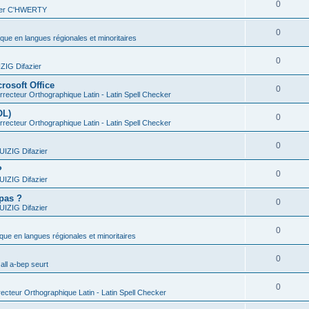
0
vier C'HWERTY
0
ique en langues régionales et minoritaires
0
IG Difazier
rosoft Office
0
recteur Orthographique Latin - Latin Spell Checker
OL)
0
recteur Orthographique Latin - Latin Spell Checker
0
IZIG Difazier
?
0
IZIG Difazier
 pas ?
0
IZIG Difazier
0
ique en langues régionales et minoritaires
0
all a-bep seurt
0
ecteur Orthographique Latin - Latin Spell Checker