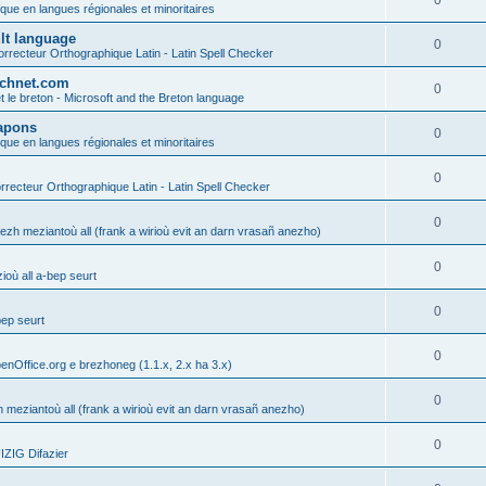
0
ique en langues régionales et minoritaires
ult language
0
rrecteur Orthographique Latin - Latin Spell Checker
technet.com
0
t le breton - Microsoft and the Breton language
Lapons
0
ique en langues régionales et minoritaires
0
recteur Orthographique Latin - Latin Spell Checker
0
gezh meziantoù all (frank a wirioù evit an darn vrasañ anezho)
0
où all a-bep seurt
0
bep seurt
0
enOffice.org e brezhoneg (1.1.x, 2.x ha 3.x)
0
h meziantoù all (frank a wirioù evit an darn vrasañ anezho)
0
ZIG Difazier