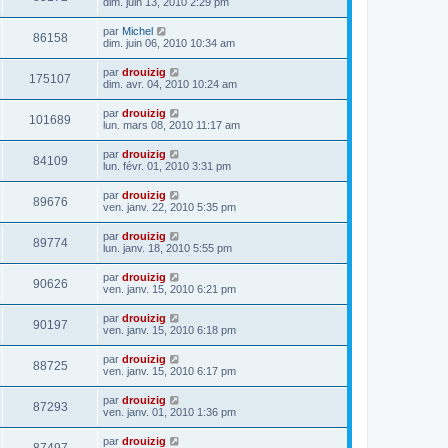
dim. juin 13, 2010 2:29 pm
par
Michel
86158
dim. juin 06, 2010 10:34 am
par
drouizig
175107
dim. avr. 04, 2010 10:24 am
par
drouizig
101689
lun. mars 08, 2010 11:17 am
par
drouizig
84109
lun. févr. 01, 2010 3:31 pm
par
drouizig
89676
ven. janv. 22, 2010 5:35 pm
par
drouizig
89774
lun. janv. 18, 2010 5:55 pm
par
drouizig
90626
ven. janv. 15, 2010 6:21 pm
par
drouizig
90197
ven. janv. 15, 2010 6:18 pm
par
drouizig
88725
ven. janv. 15, 2010 6:17 pm
par
drouizig
87293
ven. janv. 01, 2010 1:36 pm
par
drouizig