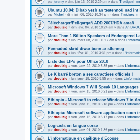
par
jeremy
»
dim. juin 13, 2010 2:29 pm
» dans
Troidigezh me
Ubuntu 10.04: Dibab yezh an testennoù nad int k
par
Michel
»
dim. juin 06, 2010 10:34 am
» dans
Troidigezh m
Télécharger/Pellgargañ ADD 2007/HDA amañ
par
drouizig
»
dim. avr. 04, 2010 10:24 am
» dans
An DROUI
More Than 1 Billion Speakers of Endangered L
par
drouizig
»
lun. mars 08, 2010 11:17 am
» dans
L'informa
Pennadoù-skrid diwar-benn ar stlenneg
par
drouizig
»
lun. févr. 01, 2010 3:31 pm
» dans
L'informati
Liste des LIPs pour Office 2010
par
drouizig
»
ven. janv. 22, 2010 5:35 pm
» dans
L'informat
Le K barré breton a ses caractères officiels !
par
drouizig
»
lun. janv. 18, 2010 5:55 pm
» dans
L'informat
Microsoft Windows 7 Will Speak 10 Languages 
par
drouizig
»
ven. janv. 15, 2010 6:21 pm
» dans
L'informat
Ethiopia - Microsoft to release Windows 7 in A
par
drouizig
»
ven. janv. 15, 2010 6:18 pm
» dans
L'informat
Ethiopia: Microsoft software application soon 
par
drouizig
»
ven. janv. 15, 2010 6:17 pm
» dans
L'informat
Logiciels en langue corse
par
drouizig
»
ven. janv. 01, 2010 1:36 pm
» dans
L'informat
L'informatique en gaélique d'Ecosse