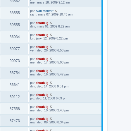
83562
mer. mars 18, 2009 9:12 am
par
Alan Monfort
88555
sam. mars 07, 2009 10:43 am
par
drouizig
89555
dim. mars 01, 2009 8:22 am
par
drouizig
86034
lun. janv. 12, 2009 8:22 pm
par
drouizig
89077
ven. déc. 26, 2008 6:58 pm
par
drouizig
90973
mer. déc. 17, 2008 5:03 pm
par
drouizig
88754
mar. déc. 16, 2008 5:47 pm
par
drouizig
86641
dim. déc. 14, 2008 9:51 pm
par
drouizig
89112
jeu. déc. 11, 2008 6:09 pm
par
drouizig
87558
mer. déc. 10, 2008 2:48 pm
par
drouizig
87473
mar. déc. 09, 2008 8:34 pm
par
drouizig