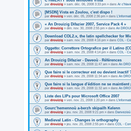
C’HWERTY sous Windows Vista
par
drouizig
»
sam. déc. 06, 2008 3:33 pm
» dans
Ar c'hla
[MSDN] Vista en Zoulou, c'est dispo !
par
drouizig
»
ven. déc. 05, 2008 2:36 pm
» dans
L'informat
« An Drouizig Difazier 2007, Service Pack 4 »
par
drouizig
»
dim. nov. 30, 2008 2:55 pm
» dans
An DROUIZ
Download COL2.x, the latin spellchecker for Mic
par
drouizig
»
sam. nov. 29, 2008 4:16 pm
» dans
COL - Cor
Oggetto: Correttore Ortografico per il Latino (C
par
drouizig
»
sam. nov. 29, 2008 4:14 pm
» dans
COL - Cor
An Drouizig Difazier - Daveoù - Références
par
drouizig
»
sam. nov. 29, 2008 11:47 am
» dans
An DROU
Que faire si le correcteur est ou devient inactif 
par
drouizig
»
sam. nov. 29, 2008 11:34 am
» dans
An DROU
Que faire si la langue d'édition ne se maintient
par
drouizig
»
sam. nov. 29, 2008 11:32 am
» dans
An DROU
Liste des LIPs pour Microsoft Office 2007
par
drouizig
»
ven. nov. 21, 2008 1:20 pm
» dans
L'informat
Gourc’hemennoù a-berzh skipailh Kelenn
par
drouizig
»
jeu. nov. 20, 2008 9:21 pm
» dans
Danvezioù 
Medieval Latin - Changes in orthography
par
drouizig
»
jeu. nov. 20, 2008 2:55 pm
» dans
COL - Corr