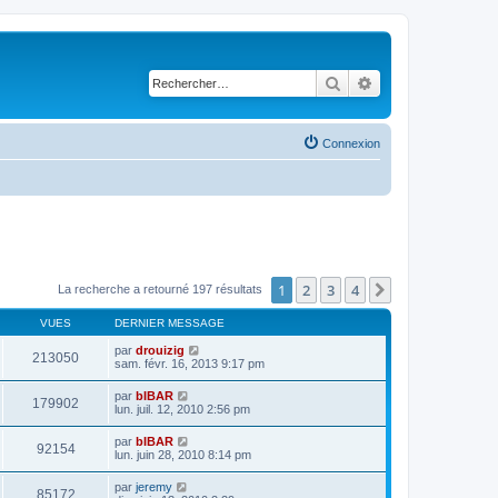
Rechercher
Recherche avancé
Connexion
1
2
3
4
Suivant
La recherche a retourné 197 résultats
VUES
DERNIER MESSAGE
par
drouizig
213050
sam. févr. 16, 2013 9:17 pm
par
bIBAR
179902
lun. juil. 12, 2010 2:56 pm
par
bIBAR
92154
lun. juin 28, 2010 8:14 pm
par
jeremy
85172