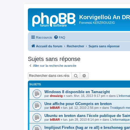
Korvigelloù An D
Foromoù KERZROUIZIG
Raccourcis
FAQ
Accueil du forum
Rechercher
Sujets sans réponse
Sujets sans réponse
Aller sur la recherche avancée
Rechercher
Recherche avancée
SUJETS
Windows 8 disponible en Tamazight
par
drouizig
»
sam. févr. 16, 2013 9:17 pm
» dans
L'informa
Une affiche pour GCompris en breton
par
bIBAR
»
lun. juil. 12, 2010 2:56 pm
» dans
Troidigezh mez
Ubuntu en breton dans l'école publique de Sain
par
bIBAR
»
lun. juin 28, 2010 8:14 pm
» dans
L'informatique
Implijout Firefox (hag ar re all) e brezhoneg ga