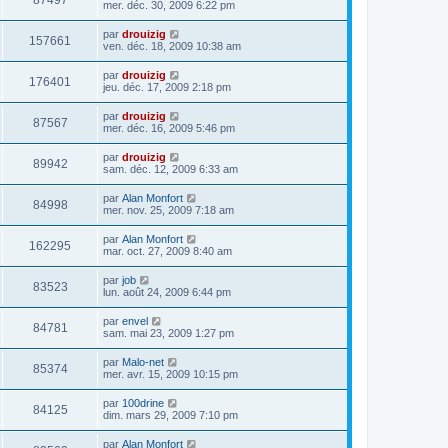
87497
mer. déc. 30, 2009 6:22 pm
par
drouizig
157661
ven. déc. 18, 2009 10:38 am
par
drouizig
176401
jeu. déc. 17, 2009 2:18 pm
par
drouizig
87567
mer. déc. 16, 2009 5:46 pm
par
drouizig
89942
sam. déc. 12, 2009 6:33 am
par
Alan Monfort
84998
mer. nov. 25, 2009 7:18 am
par
Alan Monfort
162295
mar. oct. 27, 2009 8:40 am
par
job
83523
lun. août 24, 2009 6:44 pm
par
envel
84781
sam. mai 23, 2009 1:27 pm
par
Malo-net
85374
mer. avr. 15, 2009 10:15 pm
par
100drine
84125
dim. mars 29, 2009 7:10 pm
par
Alan Monfort