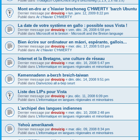
Publié dans
Troidigezh OpenOffice.org e brezhoneg (1.1.x, 2.x ha 3.x)
Mont en-dro ar c´hlavier brezhoneg C'HWERTY 'barzh Ubuntu
Dernier message par
drouizig
«
lun. janv. 12, 2009 8:22 pm
Publié dans
Ar c'hlavier C'HWERTY
La date de votre système en gallo : possible sous Vista !
Dernier message par
drouizig
«
ven. déc. 26, 2008 6:58 pm
Publié dans
Microsoft et le breton - Microsoft and the Breton language
Bien écrire sur ordinateur en māori, espéranto, gallois...
Dernier message par
drouizig
«
mer. déc. 17, 2008 5:03 pm
Publié dans
Ar c'hlavier C'HWERTY
Internet et la Bretagne, une culture de réseau
Dernier message par
drouizig
«
mar. déc. 16, 2008 5:47 pm
Publié dans
L'informatique en langues régionales et minoritaires
Kemennadenn a-berzh breizh-taiwan
Dernier message par
drouizig
«
dim. déc. 14, 2008 9:51 pm
Publié dans
Danvezioù all a-bep seurt
Liste des LIPs pour Vista
Dernier message par
drouizig
«
jeu. déc. 11, 2008 6:09 pm
Publié dans
L'informatique en langues régionales et minoritaires
L'archipel des langues indiennes
Dernier message par
drouizig
«
mer. déc. 10, 2008 2:48 pm
Publié dans
L'informatique en langues régionales et minoritaires
Yehoù amerikanek
Dernier message par
drouizig
«
mar. déc. 09, 2008 8:34 pm
Publié dans
L'informatique en langues régionales et minoritaires