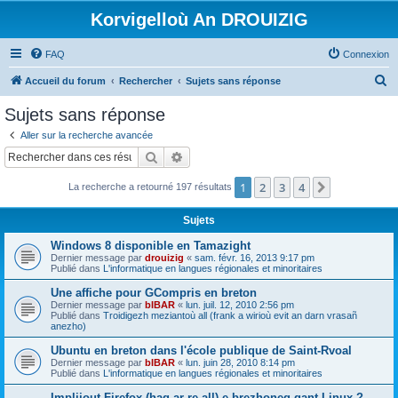
Korvigelloù An DROUIZIG
FAQ
Connexion
R
Accueil du forum
Rechercher
Sujets sans réponse
e
Sujets sans réponse
c
Aller sur la recherche avancée
h
Rechercher
Recherche avancée
e
1
2
3
4
Suivant
La recherche a retourné 197 résultats
r
c
Sujets
h
Windows 8 disponible en Tamazight
e
Dernier message par
drouizig
«
sam. févr. 16, 2013 9:17 pm
Publié dans
L'informatique en langues régionales et minoritaires
r
Une affiche pour GCompris en breton
Dernier message par
bIBAR
«
lun. juil. 12, 2010 2:56 pm
Publié dans
Troidigezh meziantoù all (frank a wirioù evit an darn vrasañ
anezho)
Ubuntu en breton dans l'école publique de Saint-Rvoal
Dernier message par
bIBAR
«
lun. juin 28, 2010 8:14 pm
Publié dans
L'informatique en langues régionales et minoritaires
Implijout Firefox (hag ar re all) e brezhoneg gant Linux ?