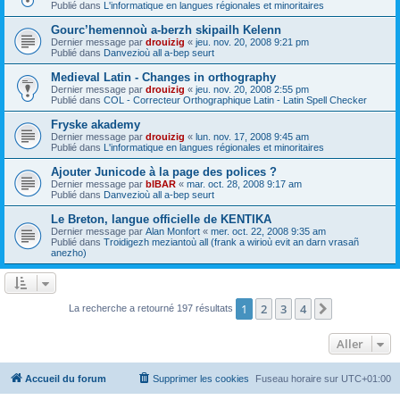
Publié dans
L'informatique en langues régionales et minoritaires
Gourc’hemennoù a-berzh skipailh Kelenn
Dernier message par
drouizig
«
jeu. nov. 20, 2008 9:21 pm
Publié dans
Danvezioù all a-bep seurt
Medieval Latin - Changes in orthography
Dernier message par
drouizig
«
jeu. nov. 20, 2008 2:55 pm
Publié dans
COL - Correcteur Orthographique Latin - Latin Spell Checker
Fryske akademy
Dernier message par
drouizig
«
lun. nov. 17, 2008 9:45 am
Publié dans
L'informatique en langues régionales et minoritaires
Ajouter Junicode à la page des polices ?
Dernier message par
bIBAR
«
mar. oct. 28, 2008 9:17 am
Publié dans
Danvezioù all a-bep seurt
Le Breton, langue officielle de KENTIKA
Dernier message par
Alan Monfort
«
mer. oct. 22, 2008 9:35 am
Publié dans
Troidigezh meziantoù all (frank a wirioù evit an darn vrasañ
anezho)
1
2
3
4
Suivant
La recherche a retourné 197 résultats
Aller
Accueil du forum
Supprimer les cookies
Fuseau horaire sur
UTC+01:00