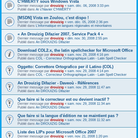
C’HWERTY sous Windows Vista
Dernier message par
drouizig
«
sam. déc. 06, 2008 3:33 pm
Publié dans
Ar c'hlavier C'HWERTY
[MSDN] Vista en Zoulou, c'est dispo !
Dernier message par
drouizig
«
ven. déc. 05, 2008 2:36 pm
Publié dans
L'informatique en langues régionales et minoritaires
« An Drouizig Difazier 2007, Service Pack 4 »
Dernier message par
drouizig
«
dim. nov. 30, 2008 2:55 pm
Publié dans
An DROUIZIG Difazier
Download COL2.x, the latin spellchecker for Microsoft Office
Dernier message par
drouizig
«
sam. nov. 29, 2008 4:16 pm
Publié dans
COL - Correcteur Orthographique Latin - Latin Spell Checker
Oggetto: Correttore Ortografico per il Latino (COL)
Dernier message par
drouizig
«
sam. nov. 29, 2008 4:14 pm
Publié dans
COL - Correcteur Orthographique Latin - Latin Spell Checker
An Drouizig Difazier - Daveoù - Références
Dernier message par
drouizig
«
sam. nov. 29, 2008 11:47 am
Publié dans
An DROUIZIG Difazier
Que faire si le correcteur est ou devient inactif ?
Dernier message par
drouizig
«
sam. nov. 29, 2008 11:34 am
Publié dans
An DROUIZIG Difazier
Que faire si la langue d'édition ne se maintient pas ?
Dernier message par
drouizig
«
sam. nov. 29, 2008 11:32 am
Publié dans
An DROUIZIG Difazier
Liste des LIPs pour Microsoft Office 2007
Dernier message par
drouizig
«
ven. nov. 21, 2008 1:20 pm