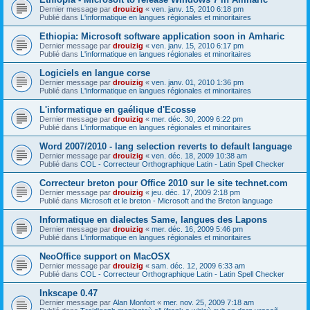
Dernier message par
drouizig
«
ven. janv. 15, 2010 6:18 pm
Publié dans
L'informatique en langues régionales et minoritaires
Ethiopia: Microsoft software application soon in Amharic
Dernier message par
drouizig
«
ven. janv. 15, 2010 6:17 pm
Publié dans
L'informatique en langues régionales et minoritaires
Logiciels en langue corse
Dernier message par
drouizig
«
ven. janv. 01, 2010 1:36 pm
Publié dans
L'informatique en langues régionales et minoritaires
L'informatique en gaélique d'Ecosse
Dernier message par
drouizig
«
mer. déc. 30, 2009 6:22 pm
Publié dans
L'informatique en langues régionales et minoritaires
Word 2007/2010 - lang selection reverts to default language
Dernier message par
drouizig
«
ven. déc. 18, 2009 10:38 am
Publié dans
COL - Correcteur Orthographique Latin - Latin Spell Checker
Correcteur breton pour Office 2010 sur le site technet.com
Dernier message par
drouizig
«
jeu. déc. 17, 2009 2:18 pm
Publié dans
Microsoft et le breton - Microsoft and the Breton language
Informatique en dialectes Same, langues des Lapons
Dernier message par
drouizig
«
mer. déc. 16, 2009 5:46 pm
Publié dans
L'informatique en langues régionales et minoritaires
NeoOffice support on MacOSX
Dernier message par
drouizig
«
sam. déc. 12, 2009 6:33 am
Publié dans
COL - Correcteur Orthographique Latin - Latin Spell Checker
Inkscape 0.47
Dernier message par
Alan Monfort
«
mer. nov. 25, 2009 7:18 am