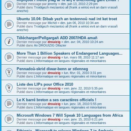
Dernier message par
jeremy
«
dim. juin 13, 2010 2:29 pm
Publié dans
Troidigezh meziantoù all (frank a wirioù evit an darn vrasañ
anezho)
Ubuntu 10.04: Dibab yezh an testennoù nad int ket troet
Dernier message par
Michel
«
dim. juin 06, 2010 10:34 am
Publié dans
Troidigezh meziantoù all (frank a wirioù evit an darn vrasañ
anezho)
Télécharger/Pellgargañ ADD 2007/HDA amañ
Dernier message par
drouizig
«
dim. avr. 04, 2010 10:24 am
Publié dans
An DROUIZIG Difazier
More Than 1 Billion Speakers of Endangered Languages...
Dernier message par
drouizig
«
lun. mars 08, 2010 11:17 am
Publié dans
L'informatique en langues régionales et minoritaires
Pennadoù-skrid diwar-benn ar stlenneg
Dernier message par
drouizig
«
lun. févr. 01, 2010 3:31 pm
Publié dans
L'informatique en langues régionales et minoritaires
Liste des LIPs pour Office 2010
Dernier message par
drouizig
«
ven. janv. 22, 2010 5:35 pm
Publié dans
L'informatique en langues régionales et minoritaires
Le K barré breton a ses caractères officiels !
Dernier message par
drouizig
«
lun. janv. 18, 2010 5:55 pm
Publié dans
L'informatique en langues régionales et minoritaires
Microsoft Windows 7 Will Speak 10 Languages from Africa
Dernier message par
drouizig
«
ven. janv. 15, 2010 6:21 pm
Publié dans
L'informatique en langues régionales et minoritaires
Ethiopia - Microsoft to release Windows 7 in Amharic