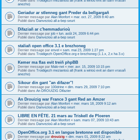
Publié dans
Troidigezh meziantoù all (frank a wirioù evit an darn vrasañ
anezho)
Geriadur ar stlenneg gant Preder da bellgargañ
Dernier message par
Alan Monfort
«
mar. oct. 27, 2009 8:40 am
Publié dans
Danvezioù all a-bep seurt
Difaziañ ar c'hemmadurioù
Dernier message par
job
«
lun. août 24, 2009 6:44 pm
Publié dans
Danvezioù all a-bep seurt
staliañ open office 3.1 e brezhoneg
Dernier message par
envel
«
sam. mai 23, 2009 1:27 pm
Publié dans
Troidigezh OpenOffice.org e brezhoneg (1.1.x, 2.x ha 3.x)
Kemer ma flas evit treiñ phpBB
Dernier message par
Malo-net
«
mer. avr. 15, 2009 10:15 pm
Publié dans
Troidigezh meziantoù all (frank a wirioù evit an darn vrasañ
anezho)
Sikour din gant "an difazer"!
Dernier message par
100drine
«
dim. mars 29, 2009 7:10 pm
Publié dans
An DROUIZIG Difazier
An Drouizig war France 3 gant Red an Amzer
Dernier message par
Alan Monfort
«
mer. mars 18, 2009 9:12 am
Publié dans
Danvezioù all a-bep seurt
LIBRE EN FÊTE. 21 mars au Triskell de Ploeren
Dernier message par
Alan Monfort
«
sam. mars 07, 2009 10:43 am
Publié dans
Danvezioù all a-bep seurt
OpenOffice.org 3.1 en langue bretonne est disponible
Dernier message par
drouizig
«
dim. mars 01, 2009 8:22 am