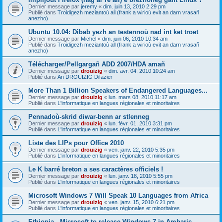
Dernier message par
jeremy
«
dim. juin 13, 2010 2:29 pm
Publié dans
Troidigezh meziantoù all (frank a wirioù evit an darn vrasañ
anezho)
Ubuntu 10.04: Dibab yezh an testennoù nad int ket troet
Dernier message par
Michel
«
dim. juin 06, 2010 10:34 am
Publié dans
Troidigezh meziantoù all (frank a wirioù evit an darn vrasañ
anezho)
Télécharger/Pellgargañ ADD 2007/HDA amañ
Dernier message par
drouizig
«
dim. avr. 04, 2010 10:24 am
Publié dans
An DROUIZIG Difazier
More Than 1 Billion Speakers of Endangered Languages...
Dernier message par
drouizig
«
lun. mars 08, 2010 11:17 am
Publié dans
L'informatique en langues régionales et minoritaires
Pennadoù-skrid diwar-benn ar stlenneg
Dernier message par
drouizig
«
lun. févr. 01, 2010 3:31 pm
Publié dans
L'informatique en langues régionales et minoritaires
Liste des LIPs pour Office 2010
Dernier message par
drouizig
«
ven. janv. 22, 2010 5:35 pm
Publié dans
L'informatique en langues régionales et minoritaires
Le K barré breton a ses caractères officiels !
Dernier message par
drouizig
«
lun. janv. 18, 2010 5:55 pm
Publié dans
L'informatique en langues régionales et minoritaires
Microsoft Windows 7 Will Speak 10 Languages from Africa
Dernier message par
drouizig
«
ven. janv. 15, 2010 6:21 pm
Publié dans
L'informatique en langues régionales et minoritaires
Ethiopia - Microsoft to release Windows 7 in Amharic