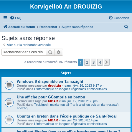
Korvigelloù An DROUIZIG
FAQ
Connexion
R
Accueil du forum
Rechercher
Sujets sans réponse
e
Sujets sans réponse
c
Aller sur la recherche avancée
h
Rechercher
Recherche avancée
e
1
2
3
4
Suivant
La recherche a retourné 197 résultats
r
c
Sujets
h
Windows 8 disponible en Tamazight
e
Dernier message par
drouizig
«
sam. févr. 16, 2013 9:17 pm
Publié dans
L'informatique en langues régionales et minoritaires
r
Une affiche pour GCompris en breton
Dernier message par
bIBAR
«
lun. juil. 12, 2010 2:56 pm
Publié dans
Troidigezh meziantoù all (frank a wirioù evit an darn vrasañ
anezho)
Ubuntu en breton dans l'école publique de Saint-Rvoal
Dernier message par
bIBAR
«
lun. juin 28, 2010 8:14 pm
Publié dans
L'informatique en langues régionales et minoritaires
Implijout Firefox (hag ar re all) e brezhoneg gant Linux ?