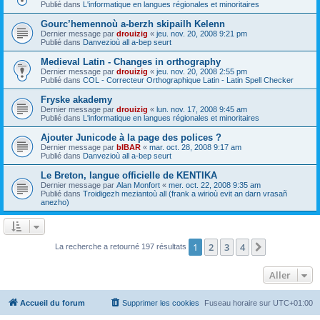
Publié dans
L'informatique en langues régionales et minoritaires
Gourc’hemennoù a-berzh skipailh Kelenn
Dernier message par
drouizig
«
jeu. nov. 20, 2008 9:21 pm
Publié dans
Danvezioù all a-bep seurt
Medieval Latin - Changes in orthography
Dernier message par
drouizig
«
jeu. nov. 20, 2008 2:55 pm
Publié dans
COL - Correcteur Orthographique Latin - Latin Spell Checker
Fryske akademy
Dernier message par
drouizig
«
lun. nov. 17, 2008 9:45 am
Publié dans
L'informatique en langues régionales et minoritaires
Ajouter Junicode à la page des polices ?
Dernier message par
bIBAR
«
mar. oct. 28, 2008 9:17 am
Publié dans
Danvezioù all a-bep seurt
Le Breton, langue officielle de KENTIKA
Dernier message par
Alan Monfort
«
mer. oct. 22, 2008 9:35 am
Publié dans
Troidigezh meziantoù all (frank a wirioù evit an darn vrasañ
anezho)
1
2
3
4
Suivant
La recherche a retourné 197 résultats
Aller
Accueil du forum
Supprimer les cookies
Fuseau horaire sur
UTC+01:00