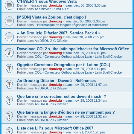
C’HWERTY sous Windows Vista
Dernier message par
drouizig
«
sam. déc. 06, 2008 3:33 pm
Publié dans
Ar c'hlavier C'HWERTY
[MSDN] Vista en Zoulou, c'est dispo !
Dernier message par
drouizig
«
ven. déc. 05, 2008 2:36 pm
Publié dans
L'informatique en langues régionales et minoritaires
« An Drouizig Difazier 2007, Service Pack 4 »
Dernier message par
drouizig
«
dim. nov. 30, 2008 2:55 pm
Publié dans
An DROUIZIG Difazier
Download COL2.x, the latin spellchecker for Microsoft Office
Dernier message par
drouizig
«
sam. nov. 29, 2008 4:16 pm
Publié dans
COL - Correcteur Orthographique Latin - Latin Spell Checker
Oggetto: Correttore Ortografico per il Latino (COL)
Dernier message par
drouizig
«
sam. nov. 29, 2008 4:14 pm
Publié dans
COL - Correcteur Orthographique Latin - Latin Spell Checker
An Drouizig Difazier - Daveoù - Références
Dernier message par
drouizig
«
sam. nov. 29, 2008 11:47 am
Publié dans
An DROUIZIG Difazier
Que faire si le correcteur est ou devient inactif ?
Dernier message par
drouizig
«
sam. nov. 29, 2008 11:34 am
Publié dans
An DROUIZIG Difazier
Que faire si la langue d'édition ne se maintient pas ?
Dernier message par
drouizig
«
sam. nov. 29, 2008 11:32 am
Publié dans
An DROUIZIG Difazier
Liste des LIPs pour Microsoft Office 2007
Dernier message par
drouizig
«
ven. nov. 21, 2008 1:20 pm