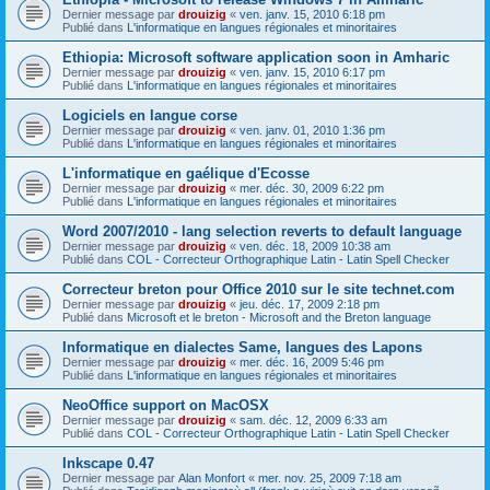
Dernier message par
drouizig
«
ven. janv. 15, 2010 6:18 pm
Publié dans
L'informatique en langues régionales et minoritaires
Ethiopia: Microsoft software application soon in Amharic
Dernier message par
drouizig
«
ven. janv. 15, 2010 6:17 pm
Publié dans
L'informatique en langues régionales et minoritaires
Logiciels en langue corse
Dernier message par
drouizig
«
ven. janv. 01, 2010 1:36 pm
Publié dans
L'informatique en langues régionales et minoritaires
L'informatique en gaélique d'Ecosse
Dernier message par
drouizig
«
mer. déc. 30, 2009 6:22 pm
Publié dans
L'informatique en langues régionales et minoritaires
Word 2007/2010 - lang selection reverts to default language
Dernier message par
drouizig
«
ven. déc. 18, 2009 10:38 am
Publié dans
COL - Correcteur Orthographique Latin - Latin Spell Checker
Correcteur breton pour Office 2010 sur le site technet.com
Dernier message par
drouizig
«
jeu. déc. 17, 2009 2:18 pm
Publié dans
Microsoft et le breton - Microsoft and the Breton language
Informatique en dialectes Same, langues des Lapons
Dernier message par
drouizig
«
mer. déc. 16, 2009 5:46 pm
Publié dans
L'informatique en langues régionales et minoritaires
NeoOffice support on MacOSX
Dernier message par
drouizig
«
sam. déc. 12, 2009 6:33 am
Publié dans
COL - Correcteur Orthographique Latin - Latin Spell Checker
Inkscape 0.47
Dernier message par
Alan Monfort
«
mer. nov. 25, 2009 7:18 am