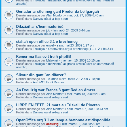
Publié dans
Troidigezh meziantoù all (frank a wirioù evit an darn vrasañ
anezho)
Geriadur ar stlenneg gant Preder da bellgargañ
Dernier message par
Alan Monfort
«
mar. oct. 27, 2009 8:40 am
Publié dans
Danvezioù all a-bep seurt
Difaziañ ar c'hemmadurioù
Dernier message par
job
«
lun. août 24, 2009 6:44 pm
Publié dans
Danvezioù all a-bep seurt
staliañ open office 3.1 e brezhoneg
Dernier message par
envel
«
sam. mai 23, 2009 1:27 pm
Publié dans
Troidigezh OpenOffice.org e brezhoneg (1.1.x, 2.x ha 3.x)
Kemer ma flas evit treiñ phpBB
Dernier message par
Malo-net
«
mer. avr. 15, 2009 10:15 pm
Publié dans
Troidigezh meziantoù all (frank a wirioù evit an darn vrasañ
anezho)
Sikour din gant "an difazer"!
Dernier message par
100drine
«
dim. mars 29, 2009 7:10 pm
Publié dans
An DROUIZIG Difazier
An Drouizig war France 3 gant Red an Amzer
Dernier message par
Alan Monfort
«
mer. mars 18, 2009 9:12 am
Publié dans
Danvezioù all a-bep seurt
LIBRE EN FÊTE. 21 mars au Triskell de Ploeren
Dernier message par
Alan Monfort
«
sam. mars 07, 2009 10:43 am
Publié dans
Danvezioù all a-bep seurt
OpenOffice.org 3.1 en langue bretonne est disponible
Dernier message par
drouizig
«
dim. mars 01, 2009 8:22 am