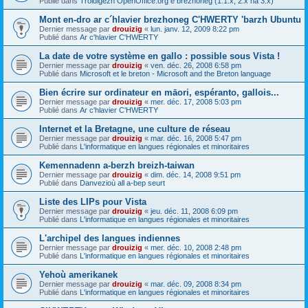
Publié dans
Troidigezh OpenOffice.org e brezhoneg (1.1.x, 2.x ha 3.x)
Mont en-dro ar c´hlavier brezhoneg C'HWERTY 'barzh Ubuntu
Dernier message par
drouizig
«
lun. janv. 12, 2009 8:22 pm
Publié dans
Ar c'hlavier C'HWERTY
La date de votre système en gallo : possible sous Vista !
Dernier message par
drouizig
«
ven. déc. 26, 2008 6:58 pm
Publié dans
Microsoft et le breton - Microsoft and the Breton language
Bien écrire sur ordinateur en māori, espéranto, gallois...
Dernier message par
drouizig
«
mer. déc. 17, 2008 5:03 pm
Publié dans
Ar c'hlavier C'HWERTY
Internet et la Bretagne, une culture de réseau
Dernier message par
drouizig
«
mar. déc. 16, 2008 5:47 pm
Publié dans
L'informatique en langues régionales et minoritaires
Kemennadenn a-berzh breizh-taiwan
Dernier message par
drouizig
«
dim. déc. 14, 2008 9:51 pm
Publié dans
Danvezioù all a-bep seurt
Liste des LIPs pour Vista
Dernier message par
drouizig
«
jeu. déc. 11, 2008 6:09 pm
Publié dans
L'informatique en langues régionales et minoritaires
L'archipel des langues indiennes
Dernier message par
drouizig
«
mer. déc. 10, 2008 2:48 pm
Publié dans
L'informatique en langues régionales et minoritaires
Yehoù amerikanek
Dernier message par
drouizig
«
mar. déc. 09, 2008 8:34 pm
Publié dans
L'informatique en langues régionales et minoritaires