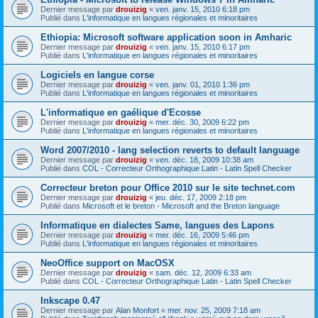
Dernier message par
drouizig
«
ven. janv. 15, 2010 6:18 pm
Publié dans
L'informatique en langues régionales et minoritaires
Ethiopia: Microsoft software application soon in Amharic
Dernier message par
drouizig
«
ven. janv. 15, 2010 6:17 pm
Publié dans
L'informatique en langues régionales et minoritaires
Logiciels en langue corse
Dernier message par
drouizig
«
ven. janv. 01, 2010 1:36 pm
Publié dans
L'informatique en langues régionales et minoritaires
L'informatique en gaélique d'Ecosse
Dernier message par
drouizig
«
mer. déc. 30, 2009 6:22 pm
Publié dans
L'informatique en langues régionales et minoritaires
Word 2007/2010 - lang selection reverts to default language
Dernier message par
drouizig
«
ven. déc. 18, 2009 10:38 am
Publié dans
COL - Correcteur Orthographique Latin - Latin Spell Checker
Correcteur breton pour Office 2010 sur le site technet.com
Dernier message par
drouizig
«
jeu. déc. 17, 2009 2:18 pm
Publié dans
Microsoft et le breton - Microsoft and the Breton language
Informatique en dialectes Same, langues des Lapons
Dernier message par
drouizig
«
mer. déc. 16, 2009 5:46 pm
Publié dans
L'informatique en langues régionales et minoritaires
NeoOffice support on MacOSX
Dernier message par
drouizig
«
sam. déc. 12, 2009 6:33 am
Publié dans
COL - Correcteur Orthographique Latin - Latin Spell Checker
Inkscape 0.47
Dernier message par
Alan Monfort
«
mer. nov. 25, 2009 7:18 am