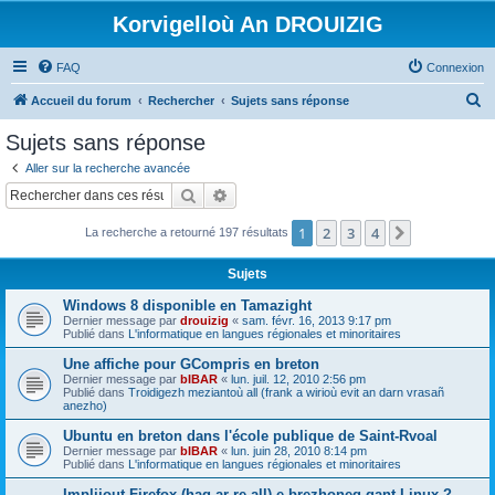
Korvigelloù An DROUIZIG
FAQ
Connexion
R
Accueil du forum
Rechercher
Sujets sans réponse
e
Sujets sans réponse
c
Aller sur la recherche avancée
h
Rechercher
Recherche avancée
e
1
2
3
4
Suivant
La recherche a retourné 197 résultats
r
c
Sujets
h
Windows 8 disponible en Tamazight
e
Dernier message par
drouizig
«
sam. févr. 16, 2013 9:17 pm
Publié dans
L'informatique en langues régionales et minoritaires
r
Une affiche pour GCompris en breton
Dernier message par
bIBAR
«
lun. juil. 12, 2010 2:56 pm
Publié dans
Troidigezh meziantoù all (frank a wirioù evit an darn vrasañ
anezho)
Ubuntu en breton dans l'école publique de Saint-Rvoal
Dernier message par
bIBAR
«
lun. juin 28, 2010 8:14 pm
Publié dans
L'informatique en langues régionales et minoritaires
Implijout Firefox (hag ar re all) e brezhoneg gant Linux ?