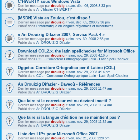
C’HWERTY sous Windows Vista
Dernier message par
drouizig
«
sam. déc. 06, 2008 3:33 pm
Publié dans
Ar c'hlavier C'HWERTY
[MSDN] Vista en Zoulou, c'est dispo !
Dernier message par
drouizig
«
ven. déc. 05, 2008 2:36 pm
Publié dans
L'informatique en langues régionales et minoritaires
« An Drouizig Difazier 2007, Service Pack 4 »
Dernier message par
drouizig
«
dim. nov. 30, 2008 2:55 pm
Publié dans
An DROUIZIG Difazier
Download COL2.x, the latin spellchecker for Microsoft Office
Dernier message par
drouizig
«
sam. nov. 29, 2008 4:16 pm
Publié dans
COL - Correcteur Orthographique Latin - Latin Spell Checker
Oggetto: Correttore Ortografico per il Latino (COL)
Dernier message par
drouizig
«
sam. nov. 29, 2008 4:14 pm
Publié dans
COL - Correcteur Orthographique Latin - Latin Spell Checker
An Drouizig Difazier - Daveoù - Références
Dernier message par
drouizig
«
sam. nov. 29, 2008 11:47 am
Publié dans
An DROUIZIG Difazier
Que faire si le correcteur est ou devient inactif ?
Dernier message par
drouizig
«
sam. nov. 29, 2008 11:34 am
Publié dans
An DROUIZIG Difazier
Que faire si la langue d'édition ne se maintient pas ?
Dernier message par
drouizig
«
sam. nov. 29, 2008 11:32 am
Publié dans
An DROUIZIG Difazier
Liste des LIPs pour Microsoft Office 2007
Dernier message par
drouizig
«
ven. nov. 21, 2008 1:20 pm