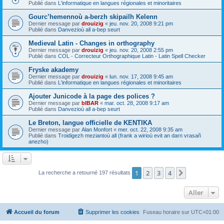
Publié dans
L'informatique en langues régionales et minoritaires
Gourc’hemennoù a-berzh skipailh Kelenn
Dernier message par
drouizig
«
jeu. nov. 20, 2008 9:21 pm
Publié dans
Danvezioù all a-bep seurt
Medieval Latin - Changes in orthography
Dernier message par
drouizig
«
jeu. nov. 20, 2008 2:55 pm
Publié dans
COL - Correcteur Orthographique Latin - Latin Spell Checker
Fryske akademy
Dernier message par
drouizig
«
lun. nov. 17, 2008 9:45 am
Publié dans
L'informatique en langues régionales et minoritaires
Ajouter Junicode à la page des polices ?
Dernier message par
bIBAR
«
mar. oct. 28, 2008 9:17 am
Publié dans
Danvezioù all a-bep seurt
Le Breton, langue officielle de KENTIKA
Dernier message par
Alan Monfort
«
mer. oct. 22, 2008 9:35 am
Publié dans
Troidigezh meziantoù all (frank a wirioù evit an darn vrasañ
anezho)
1
2
3
4
Suivant
La recherche a retourné 197 résultats
Aller
Accueil du forum
Supprimer les cookies
Fuseau horaire sur
UTC+01:00