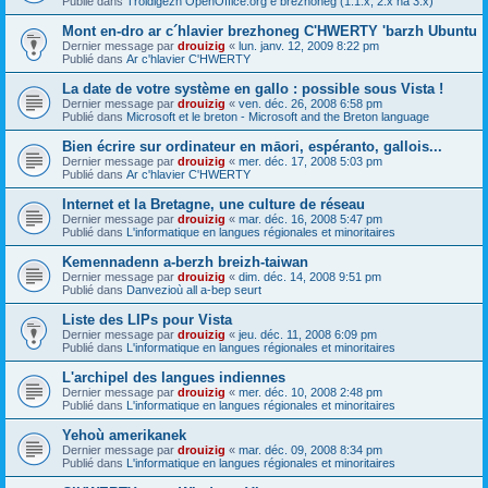
Publié dans
Troidigezh OpenOffice.org e brezhoneg (1.1.x, 2.x ha 3.x)
Mont en-dro ar c´hlavier brezhoneg C'HWERTY 'barzh Ubuntu
Dernier message par
drouizig
«
lun. janv. 12, 2009 8:22 pm
Publié dans
Ar c'hlavier C'HWERTY
La date de votre système en gallo : possible sous Vista !
Dernier message par
drouizig
«
ven. déc. 26, 2008 6:58 pm
Publié dans
Microsoft et le breton - Microsoft and the Breton language
Bien écrire sur ordinateur en māori, espéranto, gallois...
Dernier message par
drouizig
«
mer. déc. 17, 2008 5:03 pm
Publié dans
Ar c'hlavier C'HWERTY
Internet et la Bretagne, une culture de réseau
Dernier message par
drouizig
«
mar. déc. 16, 2008 5:47 pm
Publié dans
L'informatique en langues régionales et minoritaires
Kemennadenn a-berzh breizh-taiwan
Dernier message par
drouizig
«
dim. déc. 14, 2008 9:51 pm
Publié dans
Danvezioù all a-bep seurt
Liste des LIPs pour Vista
Dernier message par
drouizig
«
jeu. déc. 11, 2008 6:09 pm
Publié dans
L'informatique en langues régionales et minoritaires
L'archipel des langues indiennes
Dernier message par
drouizig
«
mer. déc. 10, 2008 2:48 pm
Publié dans
L'informatique en langues régionales et minoritaires
Yehoù amerikanek
Dernier message par
drouizig
«
mar. déc. 09, 2008 8:34 pm
Publié dans
L'informatique en langues régionales et minoritaires