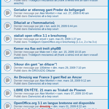
Publié dans
Troidigezh meziantoù all (frank a wirioù evit an darn vrasañ
anezho)
Geriadur ar stlenneg gant Preder da bellgargañ
Dernier message par
Alan Monfort
«
mar. oct. 27, 2009 8:40 am
Publié dans
Danvezioù all a-bep seurt
Difaziañ ar c'hemmadurioù
Dernier message par
job
«
lun. août 24, 2009 6:44 pm
Publié dans
Danvezioù all a-bep seurt
staliañ open office 3.1 e brezhoneg
Dernier message par
envel
«
sam. mai 23, 2009 1:27 pm
Publié dans
Troidigezh OpenOffice.org e brezhoneg (1.1.x, 2.x ha 3.x)
Kemer ma flas evit treiñ phpBB
Dernier message par
Malo-net
«
mer. avr. 15, 2009 10:15 pm
Publié dans
Troidigezh meziantoù all (frank a wirioù evit an darn vrasañ
anezho)
Sikour din gant "an difazer"!
Dernier message par
100drine
«
dim. mars 29, 2009 7:10 pm
Publié dans
An DROUIZIG Difazier
An Drouizig war France 3 gant Red an Amzer
Dernier message par
Alan Monfort
«
mer. mars 18, 2009 9:12 am
Publié dans
Danvezioù all a-bep seurt
LIBRE EN FÊTE. 21 mars au Triskell de Ploeren
Dernier message par
Alan Monfort
«
sam. mars 07, 2009 10:43 am
Publié dans
Danvezioù all a-bep seurt
OpenOffice.org 3.1 en langue bretonne est disponible
Dernier message par
drouizig
«
dim. mars 01, 2009 8:22 am