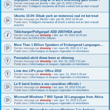
Dernier message par
jeremy
«
dim. juin 13, 2010 2:29 pm
Publié dans
Troidigezh meziantoù all (frank a wirioù evit an darn vrasañ
anezho)
Ubuntu 10.04: Dibab yezh an testennoù nad int ket troet
Dernier message par
Michel
«
dim. juin 06, 2010 10:34 am
Publié dans
Troidigezh meziantoù all (frank a wirioù evit an darn vrasañ
anezho)
Télécharger/Pellgargañ ADD 2007/HDA amañ
Dernier message par
drouizig
«
dim. avr. 04, 2010 10:24 am
Publié dans
An DROUIZIG Difazier
More Than 1 Billion Speakers of Endangered Languages...
Dernier message par
drouizig
«
lun. mars 08, 2010 11:17 am
Publié dans
L'informatique en langues régionales et minoritaires
Pennadoù-skrid diwar-benn ar stlenneg
Dernier message par
drouizig
«
lun. févr. 01, 2010 3:31 pm
Publié dans
L'informatique en langues régionales et minoritaires
Liste des LIPs pour Office 2010
Dernier message par
drouizig
«
ven. janv. 22, 2010 5:35 pm
Publié dans
L'informatique en langues régionales et minoritaires
Le K barré breton a ses caractères officiels !
Dernier message par
drouizig
«
lun. janv. 18, 2010 5:55 pm
Publié dans
L'informatique en langues régionales et minoritaires
Microsoft Windows 7 Will Speak 10 Languages from Africa
Dernier message par
drouizig
«
ven. janv. 15, 2010 6:21 pm
Publié dans
L'informatique en langues régionales et minoritaires
Ethiopia - Microsoft to release Windows 7 in Amharic