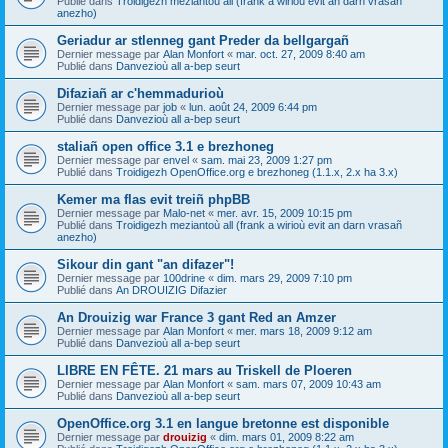
Publié dans
Troidigezh meziantoù all (frank a wirioù evit an darn vrasañ
anezho)
Geriadur ar stlenneg gant Preder da bellgargañ
Dernier message par
Alan Monfort
«
mar. oct. 27, 2009 8:40 am
Publié dans
Danvezioù all a-bep seurt
Difaziañ ar c'hemmadurioù
Dernier message par
job
«
lun. août 24, 2009 6:44 pm
Publié dans
Danvezioù all a-bep seurt
staliañ open office 3.1 e brezhoneg
Dernier message par
envel
«
sam. mai 23, 2009 1:27 pm
Publié dans
Troidigezh OpenOffice.org e brezhoneg (1.1.x, 2.x ha 3.x)
Kemer ma flas evit treiñ phpBB
Dernier message par
Malo-net
«
mer. avr. 15, 2009 10:15 pm
Publié dans
Troidigezh meziantoù all (frank a wirioù evit an darn vrasañ
anezho)
Sikour din gant "an difazer"!
Dernier message par
100drine
«
dim. mars 29, 2009 7:10 pm
Publié dans
An DROUIZIG Difazier
An Drouizig war France 3 gant Red an Amzer
Dernier message par
Alan Monfort
«
mer. mars 18, 2009 9:12 am
Publié dans
Danvezioù all a-bep seurt
LIBRE EN FÊTE. 21 mars au Triskell de Ploeren
Dernier message par
Alan Monfort
«
sam. mars 07, 2009 10:43 am
Publié dans
Danvezioù all a-bep seurt
OpenOffice.org 3.1 en langue bretonne est disponible
Dernier message par
drouizig
«
dim. mars 01, 2009 8:22 am