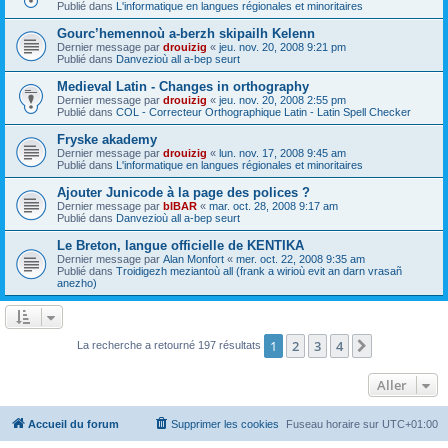
Publié dans
L'informatique en langues régionales et minoritaires
Gourc’hemennoù a-berzh skipailh Kelenn
Dernier message par
drouizig
«
jeu. nov. 20, 2008 9:21 pm
Publié dans
Danvezioù all a-bep seurt
Medieval Latin - Changes in orthography
Dernier message par
drouizig
«
jeu. nov. 20, 2008 2:55 pm
Publié dans
COL - Correcteur Orthographique Latin - Latin Spell Checker
Fryske akademy
Dernier message par
drouizig
«
lun. nov. 17, 2008 9:45 am
Publié dans
L'informatique en langues régionales et minoritaires
Ajouter Junicode à la page des polices ?
Dernier message par
bIBAR
«
mar. oct. 28, 2008 9:17 am
Publié dans
Danvezioù all a-bep seurt
Le Breton, langue officielle de KENTIKA
Dernier message par
Alan Monfort
«
mer. oct. 22, 2008 9:35 am
Publié dans
Troidigezh meziantoù all (frank a wirioù evit an darn vrasañ
anezho)
1
2
3
4
Suivant
La recherche a retourné 197 résultats
Aller
Accueil du forum
Supprimer les cookies
Fuseau horaire sur
UTC+01:00