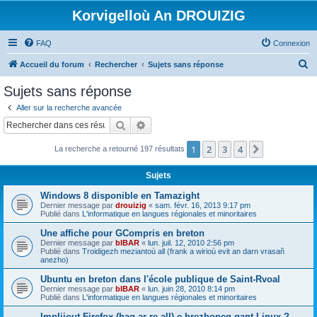
Korvigelloù An DROUIZIG
FAQ
Connexion
R
Accueil du forum
Rechercher
Sujets sans réponse
e
Sujets sans réponse
c
Aller sur la recherche avancée
h
Rechercher
Recherche avancée
e
1
2
3
4
Suivant
La recherche a retourné 197 résultats
r
c
Sujets
h
Windows 8 disponible en Tamazight
e
Dernier message par
drouizig
«
sam. févr. 16, 2013 9:17 pm
Publié dans
L'informatique en langues régionales et minoritaires
r
Une affiche pour GCompris en breton
Dernier message par
bIBAR
«
lun. juil. 12, 2010 2:56 pm
Publié dans
Troidigezh meziantoù all (frank a wirioù evit an darn vrasañ
anezho)
Ubuntu en breton dans l'école publique de Saint-Rvoal
Dernier message par
bIBAR
«
lun. juin 28, 2010 8:14 pm
Publié dans
L'informatique en langues régionales et minoritaires
Implijout Firefox (hag ar re all) e brezhoneg gant Linux ?