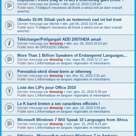
Dernier message par
jeremy
«
dim. juin 13, 2010 2:29 pm
Publié dans
Troidigezh meziantoù all (frank a wirioù evit an darn vrasañ
anezho)
Ubuntu 10.04: Dibab yezh an testennoù nad int ket troet
Dernier message par
Michel
«
dim. juin 06, 2010 10:34 am
Publié dans
Troidigezh meziantoù all (frank a wirioù evit an darn vrasañ
anezho)
Télécharger/Pellgargañ ADD 2007/HDA amañ
Dernier message par
drouizig
«
dim. avr. 04, 2010 10:24 am
Publié dans
An DROUIZIG Difazier
More Than 1 Billion Speakers of Endangered Languages...
Dernier message par
drouizig
«
lun. mars 08, 2010 11:17 am
Publié dans
L'informatique en langues régionales et minoritaires
Pennadoù-skrid diwar-benn ar stlenneg
Dernier message par
drouizig
«
lun. févr. 01, 2010 3:31 pm
Publié dans
L'informatique en langues régionales et minoritaires
Liste des LIPs pour Office 2010
Dernier message par
drouizig
«
ven. janv. 22, 2010 5:35 pm
Publié dans
L'informatique en langues régionales et minoritaires
Le K barré breton a ses caractères officiels !
Dernier message par
drouizig
«
lun. janv. 18, 2010 5:55 pm
Publié dans
L'informatique en langues régionales et minoritaires
Microsoft Windows 7 Will Speak 10 Languages from Africa
Dernier message par
drouizig
«
ven. janv. 15, 2010 6:21 pm
Publié dans
L'informatique en langues régionales et minoritaires
Ethiopia - Microsoft to release Windows 7 in Amharic