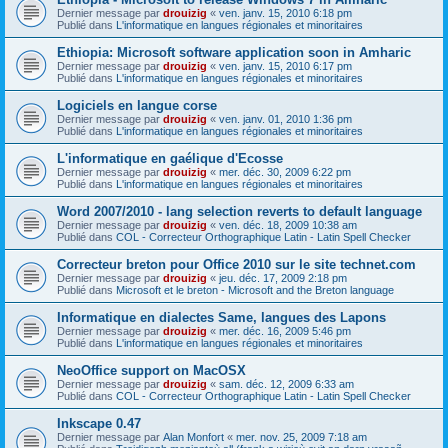
Dernier message par
drouizig
«
ven. janv. 15, 2010 6:18 pm
Publié dans
L'informatique en langues régionales et minoritaires
Ethiopia: Microsoft software application soon in Amharic
Dernier message par
drouizig
«
ven. janv. 15, 2010 6:17 pm
Publié dans
L'informatique en langues régionales et minoritaires
Logiciels en langue corse
Dernier message par
drouizig
«
ven. janv. 01, 2010 1:36 pm
Publié dans
L'informatique en langues régionales et minoritaires
L'informatique en gaélique d'Ecosse
Dernier message par
drouizig
«
mer. déc. 30, 2009 6:22 pm
Publié dans
L'informatique en langues régionales et minoritaires
Word 2007/2010 - lang selection reverts to default language
Dernier message par
drouizig
«
ven. déc. 18, 2009 10:38 am
Publié dans
COL - Correcteur Orthographique Latin - Latin Spell Checker
Correcteur breton pour Office 2010 sur le site technet.com
Dernier message par
drouizig
«
jeu. déc. 17, 2009 2:18 pm
Publié dans
Microsoft et le breton - Microsoft and the Breton language
Informatique en dialectes Same, langues des Lapons
Dernier message par
drouizig
«
mer. déc. 16, 2009 5:46 pm
Publié dans
L'informatique en langues régionales et minoritaires
NeoOffice support on MacOSX
Dernier message par
drouizig
«
sam. déc. 12, 2009 6:33 am
Publié dans
COL - Correcteur Orthographique Latin - Latin Spell Checker
Inkscape 0.47
Dernier message par
Alan Monfort
«
mer. nov. 25, 2009 7:18 am