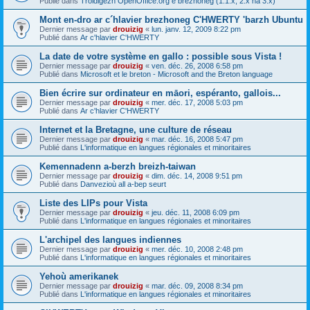
Publié dans
Troidigezh OpenOffice.org e brezhoneg (1.1.x, 2.x ha 3.x)
Mont en-dro ar c´hlavier brezhoneg C'HWERTY 'barzh Ubuntu
Dernier message par
drouizig
«
lun. janv. 12, 2009 8:22 pm
Publié dans
Ar c'hlavier C'HWERTY
La date de votre système en gallo : possible sous Vista !
Dernier message par
drouizig
«
ven. déc. 26, 2008 6:58 pm
Publié dans
Microsoft et le breton - Microsoft and the Breton language
Bien écrire sur ordinateur en māori, espéranto, gallois...
Dernier message par
drouizig
«
mer. déc. 17, 2008 5:03 pm
Publié dans
Ar c'hlavier C'HWERTY
Internet et la Bretagne, une culture de réseau
Dernier message par
drouizig
«
mar. déc. 16, 2008 5:47 pm
Publié dans
L'informatique en langues régionales et minoritaires
Kemennadenn a-berzh breizh-taiwan
Dernier message par
drouizig
«
dim. déc. 14, 2008 9:51 pm
Publié dans
Danvezioù all a-bep seurt
Liste des LIPs pour Vista
Dernier message par
drouizig
«
jeu. déc. 11, 2008 6:09 pm
Publié dans
L'informatique en langues régionales et minoritaires
L'archipel des langues indiennes
Dernier message par
drouizig
«
mer. déc. 10, 2008 2:48 pm
Publié dans
L'informatique en langues régionales et minoritaires
Yehoù amerikanek
Dernier message par
drouizig
«
mar. déc. 09, 2008 8:34 pm
Publié dans
L'informatique en langues régionales et minoritaires