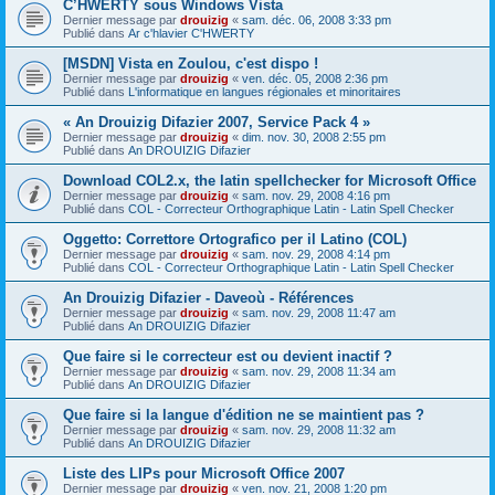
C’HWERTY sous Windows Vista
Dernier message par
drouizig
«
sam. déc. 06, 2008 3:33 pm
Publié dans
Ar c'hlavier C'HWERTY
[MSDN] Vista en Zoulou, c'est dispo !
Dernier message par
drouizig
«
ven. déc. 05, 2008 2:36 pm
Publié dans
L'informatique en langues régionales et minoritaires
« An Drouizig Difazier 2007, Service Pack 4 »
Dernier message par
drouizig
«
dim. nov. 30, 2008 2:55 pm
Publié dans
An DROUIZIG Difazier
Download COL2.x, the latin spellchecker for Microsoft Office
Dernier message par
drouizig
«
sam. nov. 29, 2008 4:16 pm
Publié dans
COL - Correcteur Orthographique Latin - Latin Spell Checker
Oggetto: Correttore Ortografico per il Latino (COL)
Dernier message par
drouizig
«
sam. nov. 29, 2008 4:14 pm
Publié dans
COL - Correcteur Orthographique Latin - Latin Spell Checker
An Drouizig Difazier - Daveoù - Références
Dernier message par
drouizig
«
sam. nov. 29, 2008 11:47 am
Publié dans
An DROUIZIG Difazier
Que faire si le correcteur est ou devient inactif ?
Dernier message par
drouizig
«
sam. nov. 29, 2008 11:34 am
Publié dans
An DROUIZIG Difazier
Que faire si la langue d'édition ne se maintient pas ?
Dernier message par
drouizig
«
sam. nov. 29, 2008 11:32 am
Publié dans
An DROUIZIG Difazier
Liste des LIPs pour Microsoft Office 2007
Dernier message par
drouizig
«
ven. nov. 21, 2008 1:20 pm