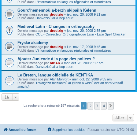
Publié dans
L'informatique en langues régionales et minoritaires
Gourc’hemennoù a-berzh skipailh Kelenn
Dernier message par
drouizig
«
jeu. nov. 20, 2008 9:21 pm
Publié dans
Danvezioù all a-bep seurt
Medieval Latin - Changes in orthography
Dernier message par
drouizig
«
jeu. nov. 20, 2008 2:55 pm
Publié dans
COL - Correcteur Orthographique Latin - Latin Spell Checker
Fryske akademy
Dernier message par
drouizig
«
lun. nov. 17, 2008 9:45 am
Publié dans
L'informatique en langues régionales et minoritaires
Ajouter Junicode à la page des polices ?
Dernier message par
bIBAR
«
mar. oct. 28, 2008 9:17 am
Publié dans
Danvezioù all a-bep seurt
Le Breton, langue officielle de KENTIKA
Dernier message par
Alan Monfort
«
mer. oct. 22, 2008 9:35 am
Publié dans
Troidigezh meziantoù all (frank a wirioù evit an darn vrasañ
anezho)
1
2
3
4
Suivant
La recherche a retourné 197 résultats
Aller
Accueil du forum
Supprimer les cookies
Fuseau horaire sur
UTC+01:00