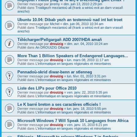
Dernier message par
jeremy
«
dim. juin 13, 2010 2:29 pm
Publié dans
Troidigezh meziantoù all (frank a wirioù evit an darn vrasañ
anezho)
Ubuntu 10.04: Dibab yezh an testennoù nad int ket troet
Dernier message par
Michel
«
dim. juin 06, 2010 10:34 am
Publié dans
Troidigezh meziantoù all (frank a wirioù evit an darn vrasañ
anezho)
Télécharger/Pellgargañ ADD 2007/HDA amañ
Dernier message par
drouizig
«
dim. avr. 04, 2010 10:24 am
Publié dans
An DROUIZIG Difazier
More Than 1 Billion Speakers of Endangered Languages...
Dernier message par
drouizig
«
lun. mars 08, 2010 11:17 am
Publié dans
L'informatique en langues régionales et minoritaires
Pennadoù-skrid diwar-benn ar stlenneg
Dernier message par
drouizig
«
lun. févr. 01, 2010 3:31 pm
Publié dans
L'informatique en langues régionales et minoritaires
Liste des LIPs pour Office 2010
Dernier message par
drouizig
«
ven. janv. 22, 2010 5:35 pm
Publié dans
L'informatique en langues régionales et minoritaires
Le K barré breton a ses caractères officiels !
Dernier message par
drouizig
«
lun. janv. 18, 2010 5:55 pm
Publié dans
L'informatique en langues régionales et minoritaires
Microsoft Windows 7 Will Speak 10 Languages from Africa
Dernier message par
drouizig
«
ven. janv. 15, 2010 6:21 pm
Publié dans
L'informatique en langues régionales et minoritaires
Ethiopia - Microsoft to release Windows 7 in Amharic