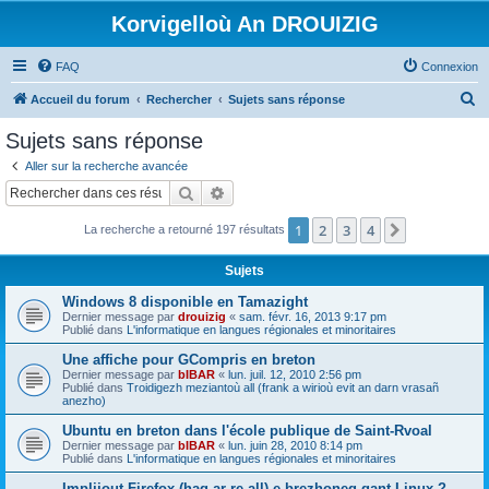
Korvigelloù An DROUIZIG
FAQ
Connexion
R
Accueil du forum
Rechercher
Sujets sans réponse
e
Sujets sans réponse
c
Aller sur la recherche avancée
h
Rechercher
Recherche avancée
e
1
2
3
4
Suivant
La recherche a retourné 197 résultats
r
c
Sujets
h
Windows 8 disponible en Tamazight
e
Dernier message par
drouizig
«
sam. févr. 16, 2013 9:17 pm
Publié dans
L'informatique en langues régionales et minoritaires
r
Une affiche pour GCompris en breton
Dernier message par
bIBAR
«
lun. juil. 12, 2010 2:56 pm
Publié dans
Troidigezh meziantoù all (frank a wirioù evit an darn vrasañ
anezho)
Ubuntu en breton dans l'école publique de Saint-Rvoal
Dernier message par
bIBAR
«
lun. juin 28, 2010 8:14 pm
Publié dans
L'informatique en langues régionales et minoritaires
Implijout Firefox (hag ar re all) e brezhoneg gant Linux ?