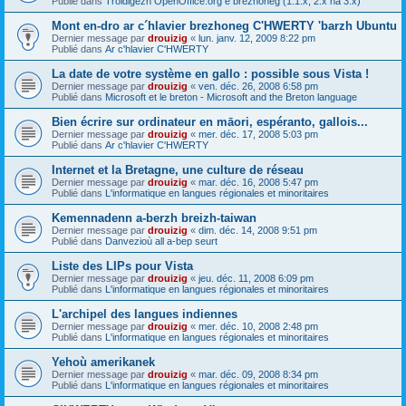
Publié dans
Troidigezh OpenOffice.org e brezhoneg (1.1.x, 2.x ha 3.x)
Mont en-dro ar c´hlavier brezhoneg C'HWERTY 'barzh Ubuntu
Dernier message par
drouizig
«
lun. janv. 12, 2009 8:22 pm
Publié dans
Ar c'hlavier C'HWERTY
La date de votre système en gallo : possible sous Vista !
Dernier message par
drouizig
«
ven. déc. 26, 2008 6:58 pm
Publié dans
Microsoft et le breton - Microsoft and the Breton language
Bien écrire sur ordinateur en māori, espéranto, gallois...
Dernier message par
drouizig
«
mer. déc. 17, 2008 5:03 pm
Publié dans
Ar c'hlavier C'HWERTY
Internet et la Bretagne, une culture de réseau
Dernier message par
drouizig
«
mar. déc. 16, 2008 5:47 pm
Publié dans
L'informatique en langues régionales et minoritaires
Kemennadenn a-berzh breizh-taiwan
Dernier message par
drouizig
«
dim. déc. 14, 2008 9:51 pm
Publié dans
Danvezioù all a-bep seurt
Liste des LIPs pour Vista
Dernier message par
drouizig
«
jeu. déc. 11, 2008 6:09 pm
Publié dans
L'informatique en langues régionales et minoritaires
L'archipel des langues indiennes
Dernier message par
drouizig
«
mer. déc. 10, 2008 2:48 pm
Publié dans
L'informatique en langues régionales et minoritaires
Yehoù amerikanek
Dernier message par
drouizig
«
mar. déc. 09, 2008 8:34 pm
Publié dans
L'informatique en langues régionales et minoritaires