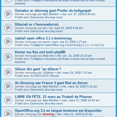
Publié dans
Troidigezh meziantoù all (frank a wirioù evit an darn vrasañ
anezho)
Geriadur ar stlenneg gant Preder da bellgargañ
Dernier message par
Alan Monfort
«
mar. oct. 27, 2009 8:40 am
Publié dans
Danvezioù all a-bep seurt
Difaziañ ar c'hemmadurioù
Dernier message par
job
«
lun. août 24, 2009 6:44 pm
Publié dans
Danvezioù all a-bep seurt
staliañ open office 3.1 e brezhoneg
Dernier message par
envel
«
sam. mai 23, 2009 1:27 pm
Publié dans
Troidigezh OpenOffice.org e brezhoneg (1.1.x, 2.x ha 3.x)
Kemer ma flas evit treiñ phpBB
Dernier message par
Malo-net
«
mer. avr. 15, 2009 10:15 pm
Publié dans
Troidigezh meziantoù all (frank a wirioù evit an darn vrasañ
anezho)
Sikour din gant "an difazer"!
Dernier message par
100drine
«
dim. mars 29, 2009 7:10 pm
Publié dans
An DROUIZIG Difazier
An Drouizig war France 3 gant Red an Amzer
Dernier message par
Alan Monfort
«
mer. mars 18, 2009 9:12 am
Publié dans
Danvezioù all a-bep seurt
LIBRE EN FÊTE. 21 mars au Triskell de Ploeren
Dernier message par
Alan Monfort
«
sam. mars 07, 2009 10:43 am
Publié dans
Danvezioù all a-bep seurt
OpenOffice.org 3.1 en langue bretonne est disponible
Dernier message par
drouizig
«
dim. mars 01, 2009 8:22 am