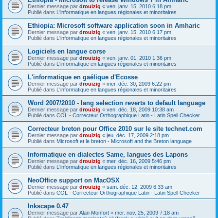
Dernier message par
drouizig
«
ven. janv. 15, 2010 6:18 pm
Publié dans
L'informatique en langues régionales et minoritaires
Ethiopia: Microsoft software application soon in Amharic
Dernier message par
drouizig
«
ven. janv. 15, 2010 6:17 pm
Publié dans
L'informatique en langues régionales et minoritaires
Logiciels en langue corse
Dernier message par
drouizig
«
ven. janv. 01, 2010 1:36 pm
Publié dans
L'informatique en langues régionales et minoritaires
L'informatique en gaélique d'Ecosse
Dernier message par
drouizig
«
mer. déc. 30, 2009 6:22 pm
Publié dans
L'informatique en langues régionales et minoritaires
Word 2007/2010 - lang selection reverts to default language
Dernier message par
drouizig
«
ven. déc. 18, 2009 10:38 am
Publié dans
COL - Correcteur Orthographique Latin - Latin Spell Checker
Correcteur breton pour Office 2010 sur le site technet.com
Dernier message par
drouizig
«
jeu. déc. 17, 2009 2:18 pm
Publié dans
Microsoft et le breton - Microsoft and the Breton language
Informatique en dialectes Same, langues des Lapons
Dernier message par
drouizig
«
mer. déc. 16, 2009 5:46 pm
Publié dans
L'informatique en langues régionales et minoritaires
NeoOffice support on MacOSX
Dernier message par
drouizig
«
sam. déc. 12, 2009 6:33 am
Publié dans
COL - Correcteur Orthographique Latin - Latin Spell Checker
Inkscape 0.47
Dernier message par
Alan Monfort
«
mer. nov. 25, 2009 7:18 am