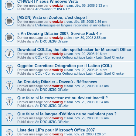
C’HWERTY sous Windows Vista
Dernier message par
drouizig
«
sam. déc. 06, 2008 3:33 pm
Publié dans
Ar c'hlavier C'HWERTY
[MSDN] Vista en Zoulou, c'est dispo !
Dernier message par
drouizig
«
ven. déc. 05, 2008 2:36 pm
Publié dans
L'informatique en langues régionales et minoritaires
« An Drouizig Difazier 2007, Service Pack 4 »
Dernier message par
drouizig
«
dim. nov. 30, 2008 2:55 pm
Publié dans
An DROUIZIG Difazier
Download COL2.x, the latin spellchecker for Microsoft Office
Dernier message par
drouizig
«
sam. nov. 29, 2008 4:16 pm
Publié dans
COL - Correcteur Orthographique Latin - Latin Spell Checker
Oggetto: Correttore Ortografico per il Latino (COL)
Dernier message par
drouizig
«
sam. nov. 29, 2008 4:14 pm
Publié dans
COL - Correcteur Orthographique Latin - Latin Spell Checker
An Drouizig Difazier - Daveoù - Références
Dernier message par
drouizig
«
sam. nov. 29, 2008 11:47 am
Publié dans
An DROUIZIG Difazier
Que faire si le correcteur est ou devient inactif ?
Dernier message par
drouizig
«
sam. nov. 29, 2008 11:34 am
Publié dans
An DROUIZIG Difazier
Que faire si la langue d'édition ne se maintient pas ?
Dernier message par
drouizig
«
sam. nov. 29, 2008 11:32 am
Publié dans
An DROUIZIG Difazier
Liste des LIPs pour Microsoft Office 2007
Dernier message par
drouizig
«
ven. nov. 21, 2008 1:20 pm