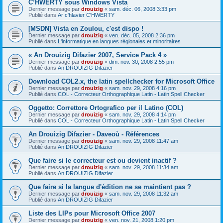
C’HWERTY sous Windows Vista
Dernier message par
drouizig
«
sam. déc. 06, 2008 3:33 pm
Publié dans
Ar c'hlavier C'HWERTY
[MSDN] Vista en Zoulou, c'est dispo !
Dernier message par
drouizig
«
ven. déc. 05, 2008 2:36 pm
Publié dans
L'informatique en langues régionales et minoritaires
« An Drouizig Difazier 2007, Service Pack 4 »
Dernier message par
drouizig
«
dim. nov. 30, 2008 2:55 pm
Publié dans
An DROUIZIG Difazier
Download COL2.x, the latin spellchecker for Microsoft Office
Dernier message par
drouizig
«
sam. nov. 29, 2008 4:16 pm
Publié dans
COL - Correcteur Orthographique Latin - Latin Spell Checker
Oggetto: Correttore Ortografico per il Latino (COL)
Dernier message par
drouizig
«
sam. nov. 29, 2008 4:14 pm
Publié dans
COL - Correcteur Orthographique Latin - Latin Spell Checker
An Drouizig Difazier - Daveoù - Références
Dernier message par
drouizig
«
sam. nov. 29, 2008 11:47 am
Publié dans
An DROUIZIG Difazier
Que faire si le correcteur est ou devient inactif ?
Dernier message par
drouizig
«
sam. nov. 29, 2008 11:34 am
Publié dans
An DROUIZIG Difazier
Que faire si la langue d'édition ne se maintient pas ?
Dernier message par
drouizig
«
sam. nov. 29, 2008 11:32 am
Publié dans
An DROUIZIG Difazier
Liste des LIPs pour Microsoft Office 2007
Dernier message par
drouizig
«
ven. nov. 21, 2008 1:20 pm