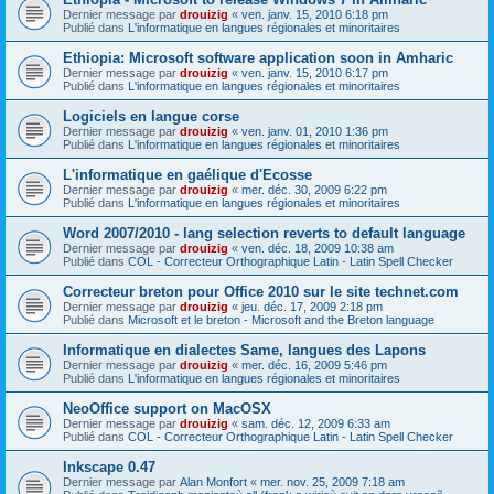
Dernier message par
drouizig
«
ven. janv. 15, 2010 6:18 pm
Publié dans
L'informatique en langues régionales et minoritaires
Ethiopia: Microsoft software application soon in Amharic
Dernier message par
drouizig
«
ven. janv. 15, 2010 6:17 pm
Publié dans
L'informatique en langues régionales et minoritaires
Logiciels en langue corse
Dernier message par
drouizig
«
ven. janv. 01, 2010 1:36 pm
Publié dans
L'informatique en langues régionales et minoritaires
L'informatique en gaélique d'Ecosse
Dernier message par
drouizig
«
mer. déc. 30, 2009 6:22 pm
Publié dans
L'informatique en langues régionales et minoritaires
Word 2007/2010 - lang selection reverts to default language
Dernier message par
drouizig
«
ven. déc. 18, 2009 10:38 am
Publié dans
COL - Correcteur Orthographique Latin - Latin Spell Checker
Correcteur breton pour Office 2010 sur le site technet.com
Dernier message par
drouizig
«
jeu. déc. 17, 2009 2:18 pm
Publié dans
Microsoft et le breton - Microsoft and the Breton language
Informatique en dialectes Same, langues des Lapons
Dernier message par
drouizig
«
mer. déc. 16, 2009 5:46 pm
Publié dans
L'informatique en langues régionales et minoritaires
NeoOffice support on MacOSX
Dernier message par
drouizig
«
sam. déc. 12, 2009 6:33 am
Publié dans
COL - Correcteur Orthographique Latin - Latin Spell Checker
Inkscape 0.47
Dernier message par
Alan Monfort
«
mer. nov. 25, 2009 7:18 am