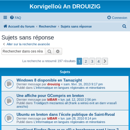
Korvigelloù An DROUIZIG
FAQ
Connexion
R
Accueil du forum
Rechercher
Sujets sans réponse
e
Sujets sans réponse
c
Aller sur la recherche avancée
h
Rechercher
Recherche avancée
e
1
2
3
4
Suivant
La recherche a retourné 197 résultats
r
c
Sujets
h
Windows 8 disponible en Tamazight
e
Dernier message par
drouizig
«
sam. févr. 16, 2013 9:17 pm
Publié dans
L'informatique en langues régionales et minoritaires
r
Une affiche pour GCompris en breton
Dernier message par
bIBAR
«
lun. juil. 12, 2010 2:56 pm
Publié dans
Troidigezh meziantoù all (frank a wirioù evit an darn vrasañ
anezho)
Ubuntu en breton dans l'école publique de Saint-Rvoal
Dernier message par
bIBAR
«
lun. juin 28, 2010 8:14 pm
Publié dans
L'informatique en langues régionales et minoritaires
Implijout Firefox (hag ar re all) e brezhoneg gant Linux ?