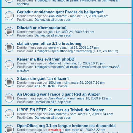
Publié dans
Troidigezh meziantoù all (frank a wirioù evit an darn vrasañ
anezho)
Geriadur ar stlenneg gant Preder da bellgargañ
Dernier message par
Alan Monfort
«
mar. oct. 27, 2009 8:40 am
Publié dans
Danvezioù all a-bep seurt
Difaziañ ar c'hemmadurioù
Dernier message par
job
«
lun. août 24, 2009 6:44 pm
Publié dans
Danvezioù all a-bep seurt
staliañ open office 3.1 e brezhoneg
Dernier message par
envel
«
sam. mai 23, 2009 1:27 pm
Publié dans
Troidigezh OpenOffice.org e brezhoneg (1.1.x, 2.x ha 3.x)
Kemer ma flas evit treiñ phpBB
Dernier message par
Malo-net
«
mer. avr. 15, 2009 10:15 pm
Publié dans
Troidigezh meziantoù all (frank a wirioù evit an darn vrasañ
anezho)
Sikour din gant "an difazer"!
Dernier message par
100drine
«
dim. mars 29, 2009 7:10 pm
Publié dans
An DROUIZIG Difazier
An Drouizig war France 3 gant Red an Amzer
Dernier message par
Alan Monfort
«
mer. mars 18, 2009 9:12 am
Publié dans
Danvezioù all a-bep seurt
LIBRE EN FÊTE. 21 mars au Triskell de Ploeren
Dernier message par
Alan Monfort
«
sam. mars 07, 2009 10:43 am
Publié dans
Danvezioù all a-bep seurt
OpenOffice.org 3.1 en langue bretonne est disponible
Dernier message par
drouizig
«
dim. mars 01, 2009 8:22 am