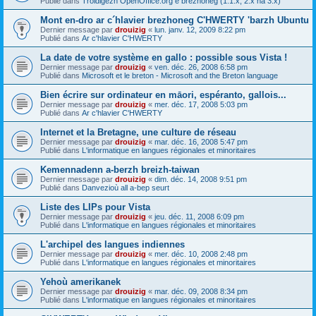
Publié dans
Troidigezh OpenOffice.org e brezhoneg (1.1.x, 2.x ha 3.x)
Mont en-dro ar c´hlavier brezhoneg C'HWERTY 'barzh Ubuntu
Dernier message par
drouizig
«
lun. janv. 12, 2009 8:22 pm
Publié dans
Ar c'hlavier C'HWERTY
La date de votre système en gallo : possible sous Vista !
Dernier message par
drouizig
«
ven. déc. 26, 2008 6:58 pm
Publié dans
Microsoft et le breton - Microsoft and the Breton language
Bien écrire sur ordinateur en māori, espéranto, gallois...
Dernier message par
drouizig
«
mer. déc. 17, 2008 5:03 pm
Publié dans
Ar c'hlavier C'HWERTY
Internet et la Bretagne, une culture de réseau
Dernier message par
drouizig
«
mar. déc. 16, 2008 5:47 pm
Publié dans
L'informatique en langues régionales et minoritaires
Kemennadenn a-berzh breizh-taiwan
Dernier message par
drouizig
«
dim. déc. 14, 2008 9:51 pm
Publié dans
Danvezioù all a-bep seurt
Liste des LIPs pour Vista
Dernier message par
drouizig
«
jeu. déc. 11, 2008 6:09 pm
Publié dans
L'informatique en langues régionales et minoritaires
L'archipel des langues indiennes
Dernier message par
drouizig
«
mer. déc. 10, 2008 2:48 pm
Publié dans
L'informatique en langues régionales et minoritaires
Yehoù amerikanek
Dernier message par
drouizig
«
mar. déc. 09, 2008 8:34 pm
Publié dans
L'informatique en langues régionales et minoritaires