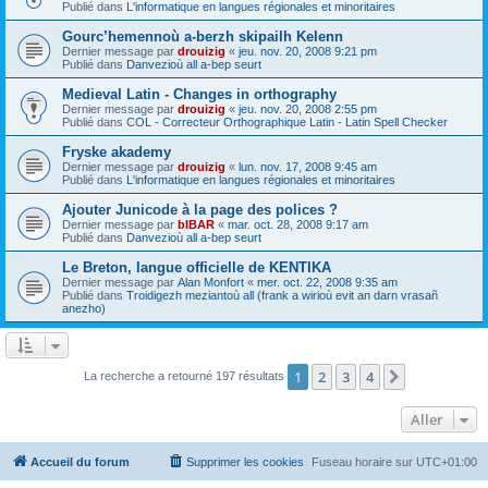
Publié dans
L'informatique en langues régionales et minoritaires
Gourc’hemennoù a-berzh skipailh Kelenn
Dernier message par
drouizig
«
jeu. nov. 20, 2008 9:21 pm
Publié dans
Danvezioù all a-bep seurt
Medieval Latin - Changes in orthography
Dernier message par
drouizig
«
jeu. nov. 20, 2008 2:55 pm
Publié dans
COL - Correcteur Orthographique Latin - Latin Spell Checker
Fryske akademy
Dernier message par
drouizig
«
lun. nov. 17, 2008 9:45 am
Publié dans
L'informatique en langues régionales et minoritaires
Ajouter Junicode à la page des polices ?
Dernier message par
bIBAR
«
mar. oct. 28, 2008 9:17 am
Publié dans
Danvezioù all a-bep seurt
Le Breton, langue officielle de KENTIKA
Dernier message par
Alan Monfort
«
mer. oct. 22, 2008 9:35 am
Publié dans
Troidigezh meziantoù all (frank a wirioù evit an darn vrasañ
anezho)
1
2
3
4
Suivant
La recherche a retourné 197 résultats
Aller
Accueil du forum
Supprimer les cookies
Fuseau horaire sur
UTC+01:00