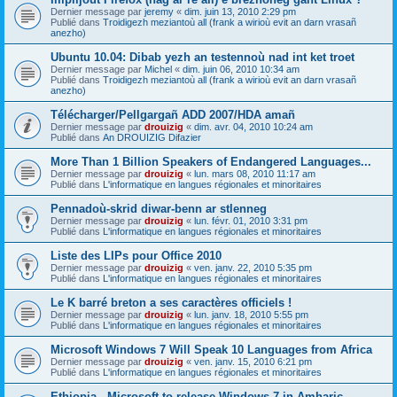
Dernier message par
jeremy
«
dim. juin 13, 2010 2:29 pm
Publié dans
Troidigezh meziantoù all (frank a wirioù evit an darn vrasañ
anezho)
Ubuntu 10.04: Dibab yezh an testennoù nad int ket troet
Dernier message par
Michel
«
dim. juin 06, 2010 10:34 am
Publié dans
Troidigezh meziantoù all (frank a wirioù evit an darn vrasañ
anezho)
Télécharger/Pellgargañ ADD 2007/HDA amañ
Dernier message par
drouizig
«
dim. avr. 04, 2010 10:24 am
Publié dans
An DROUIZIG Difazier
More Than 1 Billion Speakers of Endangered Languages...
Dernier message par
drouizig
«
lun. mars 08, 2010 11:17 am
Publié dans
L'informatique en langues régionales et minoritaires
Pennadoù-skrid diwar-benn ar stlenneg
Dernier message par
drouizig
«
lun. févr. 01, 2010 3:31 pm
Publié dans
L'informatique en langues régionales et minoritaires
Liste des LIPs pour Office 2010
Dernier message par
drouizig
«
ven. janv. 22, 2010 5:35 pm
Publié dans
L'informatique en langues régionales et minoritaires
Le K barré breton a ses caractères officiels !
Dernier message par
drouizig
«
lun. janv. 18, 2010 5:55 pm
Publié dans
L'informatique en langues régionales et minoritaires
Microsoft Windows 7 Will Speak 10 Languages from Africa
Dernier message par
drouizig
«
ven. janv. 15, 2010 6:21 pm
Publié dans
L'informatique en langues régionales et minoritaires
Ethiopia - Microsoft to release Windows 7 in Amharic