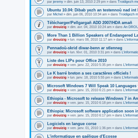
par
jeremy
»
dim. juin 13, 2010 2:29 pm
» dans
Troidigezh me
Ubuntu 10.04: Dibab yezh an testennoù nad int k
par
Michel
»
dim. juin 06, 2010 10:34 am
» dans
Troidigezh m
Télécharger/Pellgargañ ADD 2007/HDA amañ
par
drouizig
»
dim. avr. 04, 2010 10:24 am
» dans
An DROUI
More Than 1 Billion Speakers of Endangered L
par
drouizig
»
lun. mars 08, 2010 11:17 am
» dans
L'informa
Pennadoù-skrid diwar-benn ar stlenneg
par
drouizig
»
lun. févr. 01, 2010 3:31 pm
» dans
L'informati
Liste des LIPs pour Office 2010
par
drouizig
»
ven. janv. 22, 2010 5:35 pm
» dans
L'informat
Le K barré breton a ses caractères officiels !
par
drouizig
»
lun. janv. 18, 2010 5:55 pm
» dans
L'informat
Microsoft Windows 7 Will Speak 10 Languages 
par
drouizig
»
ven. janv. 15, 2010 6:21 pm
» dans
L'informat
Ethiopia - Microsoft to release Windows 7 in A
par
drouizig
»
ven. janv. 15, 2010 6:18 pm
» dans
L'informat
Ethiopia: Microsoft software application soon 
par
drouizig
»
ven. janv. 15, 2010 6:17 pm
» dans
L'informat
Logiciels en langue corse
par
drouizig
»
ven. janv. 01, 2010 1:36 pm
» dans
L'informat
L'informatique en gaélique d'Ecosse