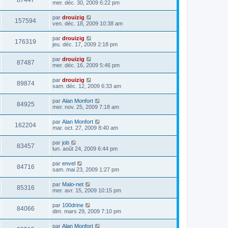
87447
mer. déc. 30, 2009 6:22 pm
par
drouizig
157594
ven. déc. 18, 2009 10:38 am
par
drouizig
176319
jeu. déc. 17, 2009 2:18 pm
par
drouizig
87487
mer. déc. 16, 2009 5:46 pm
par
drouizig
89874
sam. déc. 12, 2009 6:33 am
par
Alan Monfort
84925
mer. nov. 25, 2009 7:18 am
par
Alan Monfort
162204
mar. oct. 27, 2009 8:40 am
par
job
83457
lun. août 24, 2009 6:44 pm
par
envel
84716
sam. mai 23, 2009 1:27 pm
par
Malo-net
85316
mer. avr. 15, 2009 10:15 pm
par
100drine
84066
dim. mars 29, 2009 7:10 pm
par
Alan Monfort