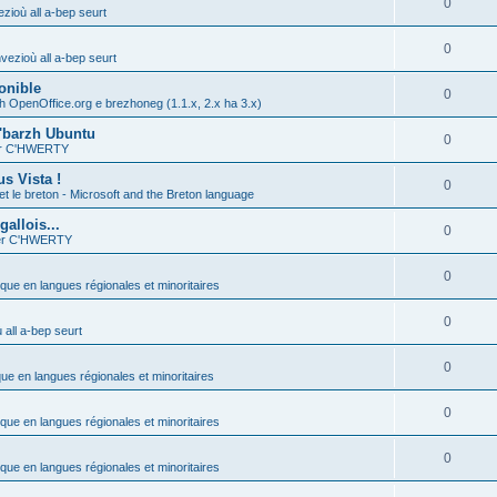
0
zioù all a-bep seurt
0
vezioù all a-bep seurt
onible
0
h OpenOffice.org e brezhoneg (1.1.x, 2.x ha 3.x)
'barzh Ubuntu
0
ier C'HWERTY
s Vista !
0
et le breton - Microsoft and the Breton language
allois...
0
ier C'HWERTY
0
ique en langues régionales et minoritaires
0
all a-bep seurt
0
que en langues régionales et minoritaires
0
ique en langues régionales et minoritaires
0
ique en langues régionales et minoritaires