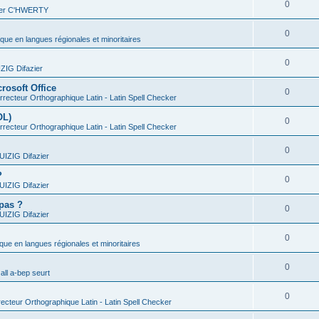
0
vier C'HWERTY
0
ique en langues régionales et minoritaires
0
IG Difazier
rosoft Office
0
recteur Orthographique Latin - Latin Spell Checker
OL)
0
recteur Orthographique Latin - Latin Spell Checker
0
IZIG Difazier
?
0
IZIG Difazier
 pas ?
0
IZIG Difazier
0
ique en langues régionales et minoritaires
0
all a-bep seurt
0
ecteur Orthographique Latin - Latin Spell Checker