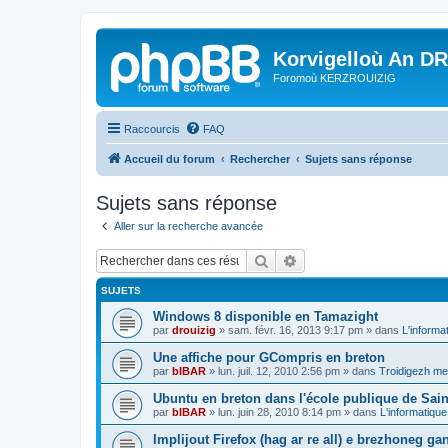
Korvigelloù An D
Foromoù KERZROUIZIG
Raccourcis
FAQ
Accueil du forum
Rechercher
Sujets sans réponse
Sujets sans réponse
Aller sur la recherche avancée
Rechercher
Recherche avancée
SUJETS
Windows 8 disponible en Tamazight
par
drouizig
»
sam. févr. 16, 2013 9:17 pm
» dans
L'informa
Une affiche pour GCompris en breton
par
bIBAR
»
lun. juil. 12, 2010 2:56 pm
» dans
Troidigezh mez
Ubuntu en breton dans l'école publique de Sain
par
bIBAR
»
lun. juin 28, 2010 8:14 pm
» dans
L'informatique
Implijout Firefox (hag ar re all) e brezhoneg ga