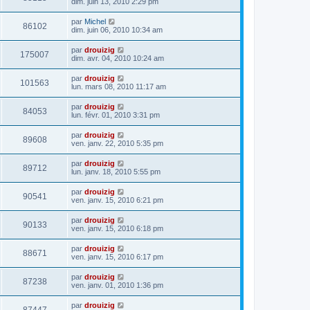
dim. juin 13, 2010 2:29 pm
par
Michel
86102
dim. juin 06, 2010 10:34 am
par
drouizig
175007
dim. avr. 04, 2010 10:24 am
par
drouizig
101563
lun. mars 08, 2010 11:17 am
par
drouizig
84053
lun. févr. 01, 2010 3:31 pm
par
drouizig
89608
ven. janv. 22, 2010 5:35 pm
par
drouizig
89712
lun. janv. 18, 2010 5:55 pm
par
drouizig
90541
ven. janv. 15, 2010 6:21 pm
par
drouizig
90133
ven. janv. 15, 2010 6:18 pm
par
drouizig
88671
ven. janv. 15, 2010 6:17 pm
par
drouizig
87238
ven. janv. 01, 2010 1:36 pm
par
drouizig