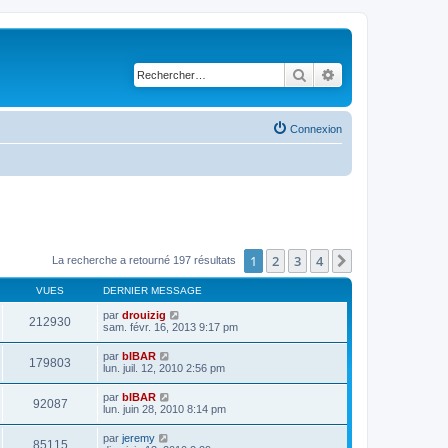
Rechercher
Recherche avancé
Connexion
1
2
3
4
Suivant
La recherche a retourné 197 résultats
VUES
DERNIER MESSAGE
par
drouizig
212930
sam. févr. 16, 2013 9:17 pm
par
bIBAR
179803
lun. juil. 12, 2010 2:56 pm
par
bIBAR
92087
lun. juin 28, 2010 8:14 pm
par
jeremy
85115