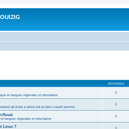
ROUIZIG
RÉPONSES
0
tique en langues régionales et minoritaires
0
iantoù all (frank a wirioù evit an darn vrasañ anezho)
t-Rvoal
0
 en langues régionales et minoritaires
nt Linux ?
0