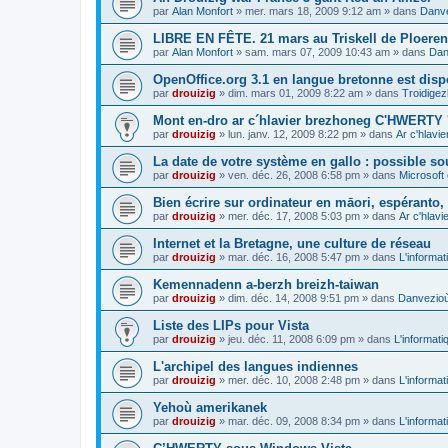
par
Alan Monfort
»
mer. mars 18, 2009 9:12 am
» dans
Danve
LIBRE EN FÊTE. 21 mars au Triskell de Ploeren
par
Alan Monfort
»
sam. mars 07, 2009 10:43 am
» dans
Dan
OpenOffice.org 3.1 en langue bretonne est disp
par
drouizig
»
dim. mars 01, 2009 8:22 am
» dans
Troidigez
Mont en-dro ar c´hlavier brezhoneg C'HWERTY 
par
drouizig
»
lun. janv. 12, 2009 8:22 pm
» dans
Ar c'hlav
La date de votre système en gallo : possible sou
par
drouizig
»
ven. déc. 26, 2008 6:58 pm
» dans
Microsoft 
Bien écrire sur ordinateur en māori, espéranto, g
par
drouizig
»
mer. déc. 17, 2008 5:03 pm
» dans
Ar c'hlav
Internet et la Bretagne, une culture de réseau
par
drouizig
»
mar. déc. 16, 2008 5:47 pm
» dans
L'informat
Kemennadenn a-berzh breizh-taiwan
par
drouizig
»
dim. déc. 14, 2008 9:51 pm
» dans
Danvezioù 
Liste des LIPs pour Vista
par
drouizig
»
jeu. déc. 11, 2008 6:09 pm
» dans
L'informati
L'archipel des langues indiennes
par
drouizig
»
mer. déc. 10, 2008 2:48 pm
» dans
L'informat
Yehoù amerikanek
par
drouizig
»
mar. déc. 09, 2008 8:34 pm
» dans
L'informat