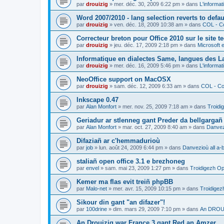
par
drouizig
»
mer. déc. 30, 2009 6:22 pm
» dans
L'informat
Word 2007/2010 - lang selection reverts to defa
par
drouizig
»
ven. déc. 18, 2009 10:38 am
» dans
COL - Co
Correcteur breton pour Office 2010 sur le site 
par
drouizig
»
jeu. déc. 17, 2009 2:18 pm
» dans
Microsoft e
Informatique en dialectes Same, langues des 
par
drouizig
»
mer. déc. 16, 2009 5:46 pm
» dans
L'informat
NeoOffice support on MacOSX
par
drouizig
»
sam. déc. 12, 2009 6:33 am
» dans
COL - Cor
Inkscape 0.47
par
Alan Monfort
»
mer. nov. 25, 2009 7:18 am
» dans
Troidi
Geriadur ar stlenneg gant Preder da bellgargañ
par
Alan Monfort
»
mar. oct. 27, 2009 8:40 am
» dans
Danvezi
Difaziañ ar c'hemmadurioù
par
job
»
lun. août 24, 2009 6:44 pm
» dans
Danvezioù all a-
staliañ open office 3.1 e brezhoneg
par
envel
»
sam. mai 23, 2009 1:27 pm
» dans
Troidigezh Op
Kemer ma flas evit treiñ phpBB
par
Malo-net
»
mer. avr. 15, 2009 10:15 pm
» dans
Troidigez
Sikour din gant "an difazer"!
par
100drine
»
dim. mars 29, 2009 7:10 pm
» dans
An DROUI
An Drouizig war France 3 gant Red an Amzer