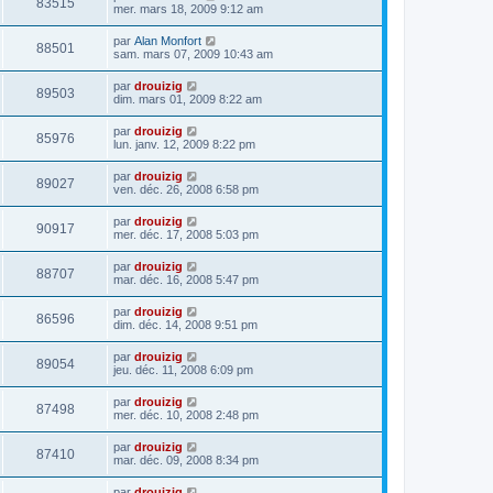
83515
mer. mars 18, 2009 9:12 am
par
Alan Monfort
88501
sam. mars 07, 2009 10:43 am
par
drouizig
89503
dim. mars 01, 2009 8:22 am
par
drouizig
85976
lun. janv. 12, 2009 8:22 pm
par
drouizig
89027
ven. déc. 26, 2008 6:58 pm
par
drouizig
90917
mer. déc. 17, 2008 5:03 pm
par
drouizig
88707
mar. déc. 16, 2008 5:47 pm
par
drouizig
86596
dim. déc. 14, 2008 9:51 pm
par
drouizig
89054
jeu. déc. 11, 2008 6:09 pm
par
drouizig
87498
mer. déc. 10, 2008 2:48 pm
par
drouizig
87410
mar. déc. 09, 2008 8:34 pm
par
drouizig