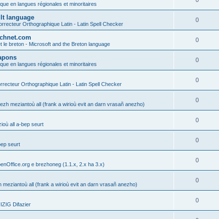
0
ique en langues régionales et minoritaires
ult language
0
rrecteur Orthographique Latin - Latin Spell Checker
technet.com
0
t le breton - Microsoft and the Breton language
Lapons
0
ique en langues régionales et minoritaires
0
recteur Orthographique Latin - Latin Spell Checker
0
gezh meziantoù all (frank a wirioù evit an darn vrasañ anezho)
0
où all a-bep seurt
0
bep seurt
0
enOffice.org e brezhoneg (1.1.x, 2.x ha 3.x)
0
h meziantoù all (frank a wirioù evit an darn vrasañ anezho)
0
ZIG Difazier