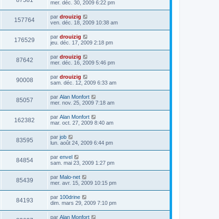
87581
mer. déc. 30, 2009 6:22 pm
par
drouizig
157764
ven. déc. 18, 2009 10:38 am
par
drouizig
176529
jeu. déc. 17, 2009 2:18 pm
par
drouizig
87642
mer. déc. 16, 2009 5:46 pm
par
drouizig
90008
sam. déc. 12, 2009 6:33 am
par
Alan Monfort
85057
mer. nov. 25, 2009 7:18 am
par
Alan Monfort
162382
mar. oct. 27, 2009 8:40 am
par
job
83595
lun. août 24, 2009 6:44 pm
par
envel
84854
sam. mai 23, 2009 1:27 pm
par
Malo-net
85439
mer. avr. 15, 2009 10:15 pm
par
100drine
84193
dim. mars 29, 2009 7:10 pm
par
Alan Monfort