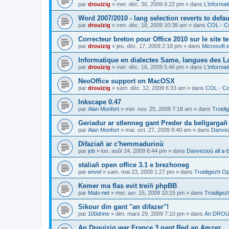
par
drouizig
»
mer. déc. 30, 2009 6:22 pm
» dans
L'informat
Word 2007/2010 - lang selection reverts to defa
par
drouizig
»
ven. déc. 18, 2009 10:38 am
» dans
COL - Co
Correcteur breton pour Office 2010 sur le site 
par
drouizig
»
jeu. déc. 17, 2009 2:18 pm
» dans
Microsoft e
Informatique en dialectes Same, langues des 
par
drouizig
»
mer. déc. 16, 2009 5:46 pm
» dans
L'informat
NeoOffice support on MacOSX
par
drouizig
»
sam. déc. 12, 2009 6:33 am
» dans
COL - Cor
Inkscape 0.47
par
Alan Monfort
»
mer. nov. 25, 2009 7:18 am
» dans
Troidi
Geriadur ar stlenneg gant Preder da bellgargañ
par
Alan Monfort
»
mar. oct. 27, 2009 8:40 am
» dans
Danvezi
Difaziañ ar c'hemmadurioù
par
job
»
lun. août 24, 2009 6:44 pm
» dans
Danvezioù all a-
staliañ open office 3.1 e brezhoneg
par
envel
»
sam. mai 23, 2009 1:27 pm
» dans
Troidigezh Op
Kemer ma flas evit treiñ phpBB
par
Malo-net
»
mer. avr. 15, 2009 10:15 pm
» dans
Troidigez
Sikour din gant "an difazer"!
par
100drine
»
dim. mars 29, 2009 7:10 pm
» dans
An DROUI
An Drouizig war France 3 gant Red an Amzer