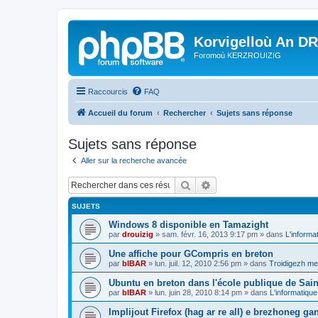
Korvigelloù An D
Foromoù KERZROUIZIG
Raccourcis
FAQ
Accueil du forum
Rechercher
Sujets sans réponse
Sujets sans réponse
Aller sur la recherche avancée
Rechercher
Recherche avancée
SUJETS
Windows 8 disponible en Tamazight
par
drouizig
»
sam. févr. 16, 2013 9:17 pm
» dans
L'informa
Une affiche pour GCompris en breton
par
bIBAR
»
lun. juil. 12, 2010 2:56 pm
» dans
Troidigezh mez
Ubuntu en breton dans l'école publique de Sain
par
bIBAR
»
lun. juin 28, 2010 8:14 pm
» dans
L'informatique
Implijout Firefox (hag ar re all) e brezhoneg ga