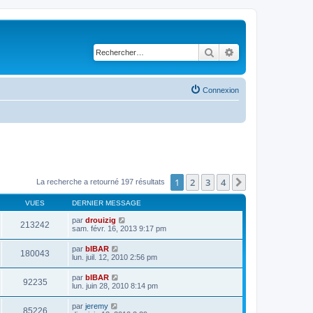
Rechercher
Recherche avancé
Connexion
1
2
3
4
Suivant
La recherche a retourné 197 résultats
VUES
DERNIER MESSAGE
par
drouizig
213242
sam. févr. 16, 2013 9:17 pm
par
bIBAR
180043
lun. juil. 12, 2010 2:56 pm
par
bIBAR
92235
lun. juin 28, 2010 8:14 pm
par
jeremy
85226