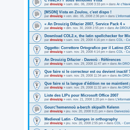
C’HWERTY sous Windows Vista
par
drouizig
»
sam. déc. 06, 2008 3:33 pm
» dans
Ar c'hla
[MSDN] Vista en Zoulou, c'est dispo !
par
drouizig
»
ven. déc. 05, 2008 2:36 pm
» dans
L'informat
« An Drouizig Difazier 2007, Service Pack 4 »
par
drouizig
»
dim. nov. 30, 2008 2:55 pm
» dans
An DROUIZ
Download COL2.x, the latin spellchecker for Mic
par
drouizig
»
sam. nov. 29, 2008 4:16 pm
» dans
COL - Cor
Oggetto: Correttore Ortografico per il Latino (C
par
drouizig
»
sam. nov. 29, 2008 4:14 pm
» dans
COL - Cor
An Drouizig Difazier - Daveoù - Références
par
drouizig
»
sam. nov. 29, 2008 11:47 am
» dans
An DROU
Que faire si le correcteur est ou devient inactif 
par
drouizig
»
sam. nov. 29, 2008 11:34 am
» dans
An DROU
Que faire si la langue d'édition ne se maintient
par
drouizig
»
sam. nov. 29, 2008 11:32 am
» dans
An DROU
Liste des LIPs pour Microsoft Office 2007
par
drouizig
»
ven. nov. 21, 2008 1:20 pm
» dans
L'informat
Gourc’hemennoù a-berzh skipailh Kelenn
par
drouizig
»
jeu. nov. 20, 2008 9:21 pm
» dans
Danvezioù 
Medieval Latin - Changes in orthography
par
drouizig
»
jeu. nov. 20, 2008 2:55 pm
» dans
COL - Corr