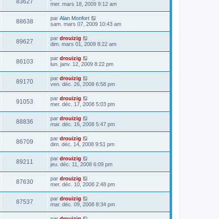
83627
mer. mars 18, 2009 9:12 am
par
Alan Monfort
88638
sam. mars 07, 2009 10:43 am
par
drouizig
89627
dim. mars 01, 2009 8:22 am
par
drouizig
86103
lun. janv. 12, 2009 8:22 pm
par
drouizig
89170
ven. déc. 26, 2008 6:58 pm
par
drouizig
91053
mer. déc. 17, 2008 5:03 pm
par
drouizig
88836
mar. déc. 16, 2008 5:47 pm
par
drouizig
86709
dim. déc. 14, 2008 9:51 pm
par
drouizig
89211
jeu. déc. 11, 2008 6:09 pm
par
drouizig
87630
mer. déc. 10, 2008 2:48 pm
par
drouizig
87537
mar. déc. 09, 2008 8:34 pm
par
drouizig