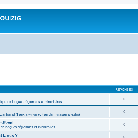
ROUIZIG
RÉPONSES
0
tique en langues régionales et minoritaires
0
iantoù all (frank a wirioù evit an darn vrasañ anezho)
t-Rvoal
0
 en langues régionales et minoritaires
nt Linux ?
0