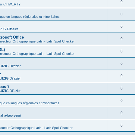
0
vier C'HWERTY
0
ique en langues régionales et minoritaires
0
IG Difazier
rosoft Office
0
recteur Orthographique Latin - Latin Spell Checker
OL)
0
recteur Orthographique Latin - Latin Spell Checker
0
IZIG Difazier
?
0
IZIG Difazier
 pas ?
0
IZIG Difazier
0
ique en langues régionales et minoritaires
0
all a-bep seurt
0
ecteur Orthographique Latin - Latin Spell Checker