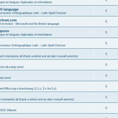
0
ique en langues régionales et minoritaires
ult language
0
rrecteur Orthographique Latin - Latin Spell Checker
technet.com
0
t le breton - Microsoft and the Breton language
Lapons
0
ique en langues régionales et minoritaires
0
recteur Orthographique Latin - Latin Spell Checker
0
gezh meziantoù all (frank a wirioù evit an darn vrasañ anezho)
0
où all a-bep seurt
0
bep seurt
0
enOffice.org e brezhoneg (1.1.x, 2.x ha 3.x)
0
h meziantoù all (frank a wirioù evit an darn vrasañ anezho)
0
ZIG Difazier