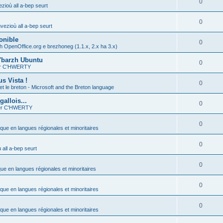
0
zioù all a-bep seurt
0
vezioù all a-bep seurt
onible
0
h OpenOffice.org e brezhoneg (1.1.x, 2.x ha 3.x)
'barzh Ubuntu
0
ier C'HWERTY
s Vista !
0
et le breton - Microsoft and the Breton language
allois...
0
ier C'HWERTY
0
ique en langues régionales et minoritaires
0
all a-bep seurt
0
que en langues régionales et minoritaires
0
ique en langues régionales et minoritaires
0
ique en langues régionales et minoritaires