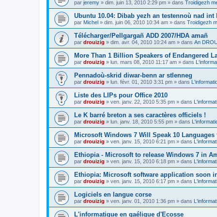
par
jeremy
»
dim. juin 13, 2010 2:29 pm
» dans
Troidigezh me
Ubuntu 10.04: Dibab yezh an testennoù nad int k
par
Michel
»
dim. juin 06, 2010 10:34 am
» dans
Troidigezh m
Télécharger/Pellgargañ ADD 2007/HDA amañ
par
drouizig
»
dim. avr. 04, 2010 10:24 am
» dans
An DROUI
More Than 1 Billion Speakers of Endangered L
par
drouizig
»
lun. mars 08, 2010 11:17 am
» dans
L'informa
Pennadoù-skrid diwar-benn ar stlenneg
par
drouizig
»
lun. févr. 01, 2010 3:31 pm
» dans
L'informati
Liste des LIPs pour Office 2010
par
drouizig
»
ven. janv. 22, 2010 5:35 pm
» dans
L'informat
Le K barré breton a ses caractères officiels !
par
drouizig
»
lun. janv. 18, 2010 5:55 pm
» dans
L'informat
Microsoft Windows 7 Will Speak 10 Languages 
par
drouizig
»
ven. janv. 15, 2010 6:21 pm
» dans
L'informat
Ethiopia - Microsoft to release Windows 7 in A
par
drouizig
»
ven. janv. 15, 2010 6:18 pm
» dans
L'informat
Ethiopia: Microsoft software application soon 
par
drouizig
»
ven. janv. 15, 2010 6:17 pm
» dans
L'informat
Logiciels en langue corse
par
drouizig
»
ven. janv. 01, 2010 1:36 pm
» dans
L'informat
L'informatique en gaélique d'Ecosse