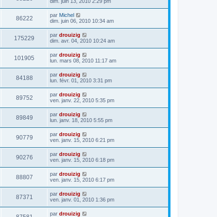
dim. juin 13, 2010 2:29 pm
par
Michel
86222
dim. juin 06, 2010 10:34 am
par
drouizig
175229
dim. avr. 04, 2010 10:24 am
par
drouizig
101905
lun. mars 08, 2010 11:17 am
par
drouizig
84188
lun. févr. 01, 2010 3:31 pm
par
drouizig
89752
ven. janv. 22, 2010 5:35 pm
par
drouizig
89849
lun. janv. 18, 2010 5:55 pm
par
drouizig
90779
ven. janv. 15, 2010 6:21 pm
par
drouizig
90276
ven. janv. 15, 2010 6:18 pm
par
drouizig
88807
ven. janv. 15, 2010 6:17 pm
par
drouizig
87371
ven. janv. 01, 2010 1:36 pm
par
drouizig