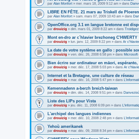
par
Alan Monfort
»
mer. mars 18, 2009 9:12 am
» dans
Danve
LIBRE EN FÊTE. 21 mars au Triskell de Ploeren
par
Alan Monfort
»
sam. mars 07, 2009 10:43 am
» dans
Dan
OpenOffice.org 3.1 en langue bretonne est disp
par
drouizig
»
dim. mars 01, 2009 8:22 am
» dans
Troidigez
Mont en-dro ar c´hlavier brezhoneg C'HWERTY 
par
drouizig
»
lun. janv. 12, 2009 8:22 pm
» dans
Ar c'hlav
La date de votre système en gallo : possible sou
par
drouizig
»
ven. déc. 26, 2008 6:58 pm
» dans
Microsoft 
Bien écrire sur ordinateur en māori, espéranto, g
par
drouizig
»
mer. déc. 17, 2008 5:03 pm
» dans
Ar c'hlav
Internet et la Bretagne, une culture de réseau
par
drouizig
»
mar. déc. 16, 2008 5:47 pm
» dans
L'informat
Kemennadenn a-berzh breizh-taiwan
par
drouizig
»
dim. déc. 14, 2008 9:51 pm
» dans
Danvezioù 
Liste des LIPs pour Vista
par
drouizig
»
jeu. déc. 11, 2008 6:09 pm
» dans
L'informati
L'archipel des langues indiennes
par
drouizig
»
mer. déc. 10, 2008 2:48 pm
» dans
L'informat
Yehoù amerikanek
par
drouizig
»
mar. déc. 09, 2008 8:34 pm
» dans
L'informat