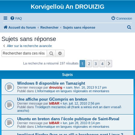
Korvigelloù An DROUIZIG
FAQ
Connexion
R
Accueil du forum
Rechercher
Sujets sans réponse
e
Sujets sans réponse
c
Aller sur la recherche avancée
h
Rechercher
Recherche avancée
e
1
2
3
4
Suivant
La recherche a retourné 197 résultats
r
c
Sujets
h
Windows 8 disponible en Tamazight
e
Dernier message par
drouizig
«
sam. févr. 16, 2013 9:17 pm
Publié dans
L'informatique en langues régionales et minoritaires
r
Une affiche pour GCompris en breton
Dernier message par
bIBAR
«
lun. juil. 12, 2010 2:56 pm
Publié dans
Troidigezh meziantoù all (frank a wirioù evit an darn vrasañ
anezho)
Ubuntu en breton dans l'école publique de Saint-Rvoal
Dernier message par
bIBAR
«
lun. juin 28, 2010 8:14 pm
Publié dans
L'informatique en langues régionales et minoritaires
Implijout Firefox (hag ar re all) e brezhoneg gant Linux ?