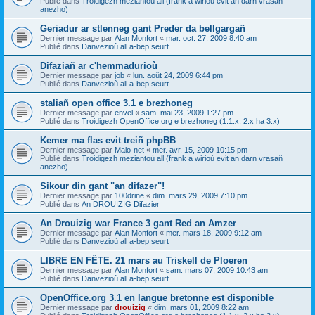
Publié dans
Troidigezh meziantoù all (frank a wirioù evit an darn vrasañ
anezho)
Geriadur ar stlenneg gant Preder da bellgargañ
Dernier message par
Alan Monfort
«
mar. oct. 27, 2009 8:40 am
Publié dans
Danvezioù all a-bep seurt
Difaziañ ar c'hemmadurioù
Dernier message par
job
«
lun. août 24, 2009 6:44 pm
Publié dans
Danvezioù all a-bep seurt
staliañ open office 3.1 e brezhoneg
Dernier message par
envel
«
sam. mai 23, 2009 1:27 pm
Publié dans
Troidigezh OpenOffice.org e brezhoneg (1.1.x, 2.x ha 3.x)
Kemer ma flas evit treiñ phpBB
Dernier message par
Malo-net
«
mer. avr. 15, 2009 10:15 pm
Publié dans
Troidigezh meziantoù all (frank a wirioù evit an darn vrasañ
anezho)
Sikour din gant "an difazer"!
Dernier message par
100drine
«
dim. mars 29, 2009 7:10 pm
Publié dans
An DROUIZIG Difazier
An Drouizig war France 3 gant Red an Amzer
Dernier message par
Alan Monfort
«
mer. mars 18, 2009 9:12 am
Publié dans
Danvezioù all a-bep seurt
LIBRE EN FÊTE. 21 mars au Triskell de Ploeren
Dernier message par
Alan Monfort
«
sam. mars 07, 2009 10:43 am
Publié dans
Danvezioù all a-bep seurt
OpenOffice.org 3.1 en langue bretonne est disponible
Dernier message par
drouizig
«
dim. mars 01, 2009 8:22 am