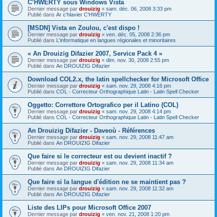
C’HWERTY sous Windows Vista
Dernier message par
drouizig
«
sam. déc. 06, 2008 3:33 pm
Publié dans
Ar c'hlavier C'HWERTY
[MSDN] Vista en Zoulou, c'est dispo !
Dernier message par
drouizig
«
ven. déc. 05, 2008 2:36 pm
Publié dans
L'informatique en langues régionales et minoritaires
« An Drouizig Difazier 2007, Service Pack 4 »
Dernier message par
drouizig
«
dim. nov. 30, 2008 2:55 pm
Publié dans
An DROUIZIG Difazier
Download COL2.x, the latin spellchecker for Microsoft Office
Dernier message par
drouizig
«
sam. nov. 29, 2008 4:16 pm
Publié dans
COL - Correcteur Orthographique Latin - Latin Spell Checker
Oggetto: Correttore Ortografico per il Latino (COL)
Dernier message par
drouizig
«
sam. nov. 29, 2008 4:14 pm
Publié dans
COL - Correcteur Orthographique Latin - Latin Spell Checker
An Drouizig Difazier - Daveoù - Références
Dernier message par
drouizig
«
sam. nov. 29, 2008 11:47 am
Publié dans
An DROUIZIG Difazier
Que faire si le correcteur est ou devient inactif ?
Dernier message par
drouizig
«
sam. nov. 29, 2008 11:34 am
Publié dans
An DROUIZIG Difazier
Que faire si la langue d'édition ne se maintient pas ?
Dernier message par
drouizig
«
sam. nov. 29, 2008 11:32 am
Publié dans
An DROUIZIG Difazier
Liste des LIPs pour Microsoft Office 2007
Dernier message par
drouizig
«
ven. nov. 21, 2008 1:20 pm