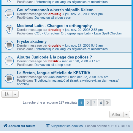
Publié dans
L'informatique en langues régionales et minoritaires
Gourc’hemennoù a-berzh skipailh Kelenn
Dernier message par
drouizig
«
jeu. nov. 20, 2008 9:21 pm
Publié dans
Danvezioù all a-bep seurt
Medieval Latin - Changes in orthography
Dernier message par
drouizig
«
jeu. nov. 20, 2008 2:55 pm
Publié dans
COL - Correcteur Orthographique Latin - Latin Spell Checker
Fryske akademy
Dernier message par
drouizig
«
lun. nov. 17, 2008 9:45 am
Publié dans
L'informatique en langues régionales et minoritaires
Ajouter Junicode à la page des polices ?
Dernier message par
bIBAR
«
mar. oct. 28, 2008 9:17 am
Publié dans
Danvezioù all a-bep seurt
Le Breton, langue officielle de KENTIKA
Dernier message par
Alan Monfort
«
mer. oct. 22, 2008 9:35 am
Publié dans
Troidigezh meziantoù all (frank a wirioù evit an darn vrasañ
anezho)
1
2
3
4
Suivant
La recherche a retourné 197 résultats
Aller
Accueil du forum
Supprimer les cookies
Fuseau horaire sur
UTC+01:00