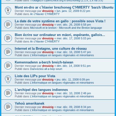
Publié dans
Troidigezh OpenOffice.org e brezhoneg (1.1.x, 2.x ha 3.x)
Mont en-dro ar c´hlavier brezhoneg C'HWERTY 'barzh Ubuntu
Dernier message par
drouizig
«
lun. janv. 12, 2009 8:22 pm
Publié dans
Ar c'hlavier C'HWERTY
La date de votre système en gallo : possible sous Vista !
Dernier message par
drouizig
«
ven. déc. 26, 2008 6:58 pm
Publié dans
Microsoft et le breton - Microsoft and the Breton language
Bien écrire sur ordinateur en māori, espéranto, gallois...
Dernier message par
drouizig
«
mer. déc. 17, 2008 5:03 pm
Publié dans
Ar c'hlavier C'HWERTY
Internet et la Bretagne, une culture de réseau
Dernier message par
drouizig
«
mar. déc. 16, 2008 5:47 pm
Publié dans
L'informatique en langues régionales et minoritaires
Kemennadenn a-berzh breizh-taiwan
Dernier message par
drouizig
«
dim. déc. 14, 2008 9:51 pm
Publié dans
Danvezioù all a-bep seurt
Liste des LIPs pour Vista
Dernier message par
drouizig
«
jeu. déc. 11, 2008 6:09 pm
Publié dans
L'informatique en langues régionales et minoritaires
L'archipel des langues indiennes
Dernier message par
drouizig
«
mer. déc. 10, 2008 2:48 pm
Publié dans
L'informatique en langues régionales et minoritaires
Yehoù amerikanek
Dernier message par
drouizig
«
mar. déc. 09, 2008 8:34 pm
Publié dans
L'informatique en langues régionales et minoritaires