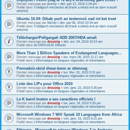
Dernier message par
jeremy
«
dim. juin 13, 2010 2:29 pm
Publié dans
Troidigezh meziantoù all (frank a wirioù evit an darn vrasañ
anezho)
Ubuntu 10.04: Dibab yezh an testennoù nad int ket troet
Dernier message par
Michel
«
dim. juin 06, 2010 10:34 am
Publié dans
Troidigezh meziantoù all (frank a wirioù evit an darn vrasañ
anezho)
Télécharger/Pellgargañ ADD 2007/HDA amañ
Dernier message par
drouizig
«
dim. avr. 04, 2010 10:24 am
Publié dans
An DROUIZIG Difazier
More Than 1 Billion Speakers of Endangered Languages...
Dernier message par
drouizig
«
lun. mars 08, 2010 11:17 am
Publié dans
L'informatique en langues régionales et minoritaires
Pennadoù-skrid diwar-benn ar stlenneg
Dernier message par
drouizig
«
lun. févr. 01, 2010 3:31 pm
Publié dans
L'informatique en langues régionales et minoritaires
Liste des LIPs pour Office 2010
Dernier message par
drouizig
«
ven. janv. 22, 2010 5:35 pm
Publié dans
L'informatique en langues régionales et minoritaires
Le K barré breton a ses caractères officiels !
Dernier message par
drouizig
«
lun. janv. 18, 2010 5:55 pm
Publié dans
L'informatique en langues régionales et minoritaires
Microsoft Windows 7 Will Speak 10 Languages from Africa
Dernier message par
drouizig
«
ven. janv. 15, 2010 6:21 pm
Publié dans
L'informatique en langues régionales et minoritaires
Ethiopia - Microsoft to release Windows 7 in Amharic