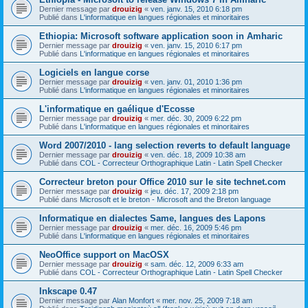
Dernier message par
drouizig
«
ven. janv. 15, 2010 6:18 pm
Publié dans
L'informatique en langues régionales et minoritaires
Ethiopia: Microsoft software application soon in Amharic
Dernier message par
drouizig
«
ven. janv. 15, 2010 6:17 pm
Publié dans
L'informatique en langues régionales et minoritaires
Logiciels en langue corse
Dernier message par
drouizig
«
ven. janv. 01, 2010 1:36 pm
Publié dans
L'informatique en langues régionales et minoritaires
L'informatique en gaélique d'Ecosse
Dernier message par
drouizig
«
mer. déc. 30, 2009 6:22 pm
Publié dans
L'informatique en langues régionales et minoritaires
Word 2007/2010 - lang selection reverts to default language
Dernier message par
drouizig
«
ven. déc. 18, 2009 10:38 am
Publié dans
COL - Correcteur Orthographique Latin - Latin Spell Checker
Correcteur breton pour Office 2010 sur le site technet.com
Dernier message par
drouizig
«
jeu. déc. 17, 2009 2:18 pm
Publié dans
Microsoft et le breton - Microsoft and the Breton language
Informatique en dialectes Same, langues des Lapons
Dernier message par
drouizig
«
mer. déc. 16, 2009 5:46 pm
Publié dans
L'informatique en langues régionales et minoritaires
NeoOffice support on MacOSX
Dernier message par
drouizig
«
sam. déc. 12, 2009 6:33 am
Publié dans
COL - Correcteur Orthographique Latin - Latin Spell Checker
Inkscape 0.47
Dernier message par
Alan Monfort
«
mer. nov. 25, 2009 7:18 am