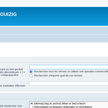
ROUIZIG
evant un mot qui doit
Rechercher tous les termes ou utiliser une question comme él
les discontinues « | »
me métacaractère
Rechercher n’importe quel de ces termes
us souhaitez effectuer
 une recherche. Les