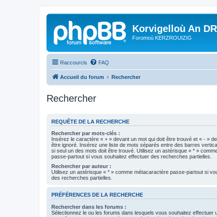
Korvigelloù An D
Foromoù KERZROUIZIG
Raccourcis
FAQ
Accueil du forum
Rechercher
Rechercher
REQUÊTE DE LA RECHERCHE
Rechercher par mots-clés :
Insérez le caractère « + » devant un mot qui doit être trouvé et « - » d
être ignoré. Insérez une liste de mots séparés entre des barres vertica
si seul un des mots doit être trouvé. Utilisez un astérisque « * » com
passe-partout si vous souhaitez effectuer des recherches partielles.
Rechercher par auteur :
Utilisez un astérisque « * » comme métacaractère passe-partout si vo
des recherches partielles.
PRÉFÉRENCES DE LA RECHERCHE
Rechercher dans les forums :
Sélectionnez le ou les forums dans lesquels vous souhaitez effectuer