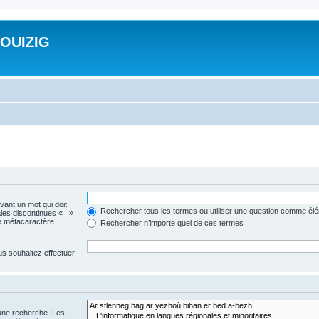
ROUIZIG
evant un mot qui doit
Rechercher tous les termes ou utiliser une question comme él
les discontinues « | »
me métacaractère
Rechercher n’importe quel de ces termes
us souhaitez effectuer
 une recherche. Les