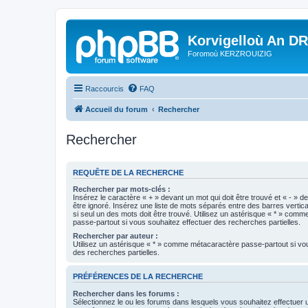
Korvigelloù An D
Foromoù KERZROUIZIG
Raccourcis
FAQ
Accueil du forum
Rechercher
Rechercher
REQUÊTE DE LA RECHERCHE
Rechercher par mots-clés :
Insérez le caractère « + » devant un mot qui doit être trouvé et « - » d
être ignoré. Insérez une liste de mots séparés entre des barres vertica
si seul un des mots doit être trouvé. Utilisez un astérisque « * » com
passe-partout si vous souhaitez effectuer des recherches partielles.
Rechercher par auteur :
Utilisez un astérisque « * » comme métacaractère passe-partout si vo
des recherches partielles.
PRÉFÉRENCES DE LA RECHERCHE
Rechercher dans les forums :
Sélectionnez le ou les forums dans lesquels vous souhaitez effectuer