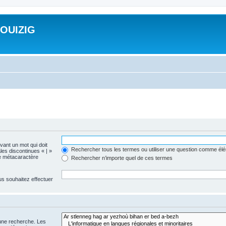
ROUIZIG
evant un mot qui doit
Rechercher tous les termes ou utiliser une question comme él
les discontinues « | »
me métacaractère
Rechercher n’importe quel de ces termes
us souhaitez effectuer
 une recherche. Les