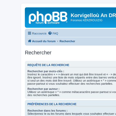
Korvigelloù An D
Foromoù KERZROUIZIG
Raccourcis
FAQ
Accueil du forum
Rechercher
Rechercher
REQUÊTE DE LA RECHERCHE
Rechercher par mots-clés :
Insérez le caractère « + » devant un mot qui doit être trouvé et « - » d
être ignoré. Insérez une liste de mots séparés entre des barres vertica
si seul un des mots doit être trouvé. Utilisez un astérisque « * » com
passe-partout si vous souhaitez effectuer des recherches partielles.
Rechercher par auteur :
Utilisez un astérisque « * » comme métacaractère passe-partout si vo
des recherches partielles.
PRÉFÉRENCES DE LA RECHERCHE
Rechercher dans les forums :
Sélectionnez le ou les forums dans lesquels vous souhaitez effectuer