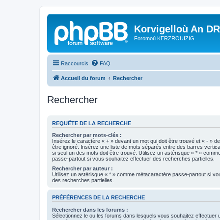
Korvigelloù An D
Foromoù KERZROUIZIG
Raccourcis
FAQ
Accueil du forum
Rechercher
Rechercher
REQUÊTE DE LA RECHERCHE
Rechercher par mots-clés :
Insérez le caractère « + » devant un mot qui doit être trouvé et « - » d
être ignoré. Insérez une liste de mots séparés entre des barres vertica
si seul un des mots doit être trouvé. Utilisez un astérisque « * » com
passe-partout si vous souhaitez effectuer des recherches partielles.
Rechercher par auteur :
Utilisez un astérisque « * » comme métacaractère passe-partout si vo
des recherches partielles.
PRÉFÉRENCES DE LA RECHERCHE
Rechercher dans les forums :
Sélectionnez le ou les forums dans lesquels vous souhaitez effectuer