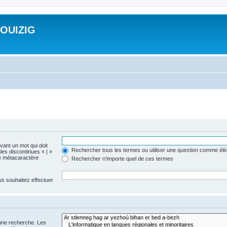
ROUIZIG
evant un mot qui doit
Rechercher tous les termes ou utiliser une question comme él
les discontinues « | »
me métacaractère
Rechercher n’importe quel de ces termes
us souhaitez effectuer
 une recherche. Les