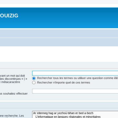
ROUIZIG
evant un mot qui doit
Rechercher tous les termes ou utiliser une question comme él
les discontinues « | »
me métacaractère
Rechercher n’importe quel de ces termes
us souhaitez effectuer
 une recherche. Les