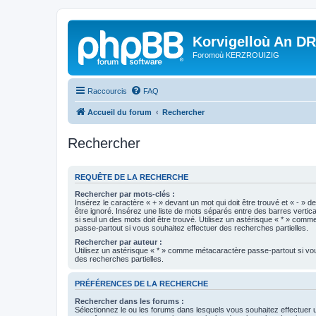
Korvigelloù An D
Foromoù KERZROUIZIG
Raccourcis
FAQ
Accueil du forum
Rechercher
Rechercher
REQUÊTE DE LA RECHERCHE
Rechercher par mots-clés :
Insérez le caractère « + » devant un mot qui doit être trouvé et « - » d
être ignoré. Insérez une liste de mots séparés entre des barres vertica
si seul un des mots doit être trouvé. Utilisez un astérisque « * » com
passe-partout si vous souhaitez effectuer des recherches partielles.
Rechercher par auteur :
Utilisez un astérisque « * » comme métacaractère passe-partout si vo
des recherches partielles.
PRÉFÉRENCES DE LA RECHERCHE
Rechercher dans les forums :
Sélectionnez le ou les forums dans lesquels vous souhaitez effectuer