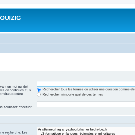
ROUIZIG
evant un mot qui doit
Rechercher tous les termes ou utiliser une question comme él
les discontinues « | »
me métacaractère
Rechercher n’importe quel de ces termes
us souhaitez effectuer
 une recherche. Les