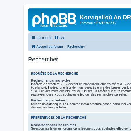
Korvigelloù An D
Foromoù KERZROUIZIG
Raccourcis
FAQ
Accueil du forum
Rechercher
Rechercher
REQUÊTE DE LA RECHERCHE
Rechercher par mots-clés :
Insérez le caractère « + » devant un mot qui doit être trouvé et « - » d
être ignoré. Insérez une liste de mots séparés entre des barres vertica
si seul un des mots doit être trouvé. Utilisez un astérisque « * » com
passe-partout si vous souhaitez effectuer des recherches partielles.
Rechercher par auteur :
Utilisez un astérisque « * » comme métacaractère passe-partout si vo
des recherches partielles.
PRÉFÉRENCES DE LA RECHERCHE
Rechercher dans les forums :
Sélectionnez le ou les forums dans lesquels vous souhaitez effectuer