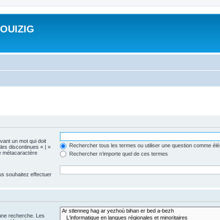
ROUIZIG
evant un mot qui doit
Rechercher tous les termes ou utiliser une question comme él
les discontinues « | »
me métacaractère
Rechercher n’importe quel de ces termes
us souhaitez effectuer
 une recherche. Les