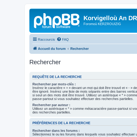
Korvigelloù An D
Foromoù KERZROUIZIG
Raccourcis
FAQ
Accueil du forum
Rechercher
Rechercher
REQUÊTE DE LA RECHERCHE
Rechercher par mots-clés :
Insérez le caractère « + » devant un mot qui doit être trouvé et « - » d
être ignoré. Insérez une liste de mots séparés entre des barres vertica
si seul un des mots doit être trouvé. Utilisez un astérisque « * » com
passe-partout si vous souhaitez effectuer des recherches partielles.
Rechercher par auteur :
Utilisez un astérisque « * » comme métacaractère passe-partout si vo
des recherches partielles.
PRÉFÉRENCES DE LA RECHERCHE
Rechercher dans les forums :
Sélectionnez le ou les forums dans lesquels vous souhaitez effectuer