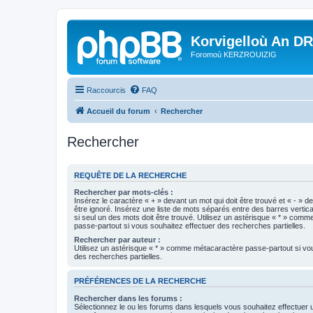
Korvigelloù An D
Foromoù KERZROUIZIG
Raccourcis
FAQ
Accueil du forum
Rechercher
Rechercher
REQUÊTE DE LA RECHERCHE
Rechercher par mots-clés :
Insérez le caractère « + » devant un mot qui doit être trouvé et « - » d
être ignoré. Insérez une liste de mots séparés entre des barres vertica
si seul un des mots doit être trouvé. Utilisez un astérisque « * » com
passe-partout si vous souhaitez effectuer des recherches partielles.
Rechercher par auteur :
Utilisez un astérisque « * » comme métacaractère passe-partout si vo
des recherches partielles.
PRÉFÉRENCES DE LA RECHERCHE
Rechercher dans les forums :
Sélectionnez le ou les forums dans lesquels vous souhaitez effectuer