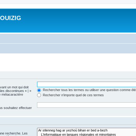
ROUIZIG
evant un mot qui doit
Rechercher tous les termes ou utiliser une question comme él
les discontinues « | »
me métacaractère
Rechercher n’importe quel de ces termes
us souhaitez effectuer
 une recherche. Les