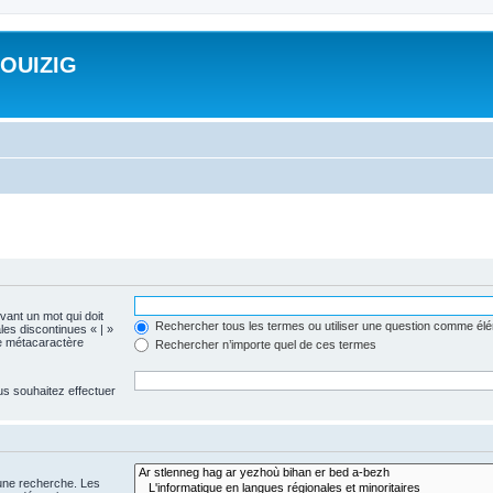
ROUIZIG
evant un mot qui doit
Rechercher tous les termes ou utiliser une question comme él
les discontinues « | »
me métacaractère
Rechercher n’importe quel de ces termes
us souhaitez effectuer
 une recherche. Les