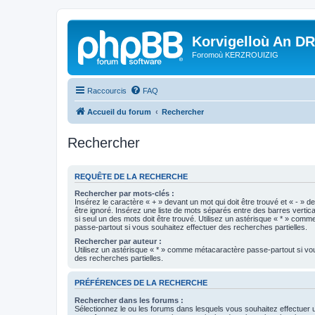
Korvigelloù An D
Foromoù KERZROUIZIG
Raccourcis
FAQ
Accueil du forum
Rechercher
Rechercher
REQUÊTE DE LA RECHERCHE
Rechercher par mots-clés :
Insérez le caractère « + » devant un mot qui doit être trouvé et « - » d
être ignoré. Insérez une liste de mots séparés entre des barres vertica
si seul un des mots doit être trouvé. Utilisez un astérisque « * » com
passe-partout si vous souhaitez effectuer des recherches partielles.
Rechercher par auteur :
Utilisez un astérisque « * » comme métacaractère passe-partout si vo
des recherches partielles.
PRÉFÉRENCES DE LA RECHERCHE
Rechercher dans les forums :
Sélectionnez le ou les forums dans lesquels vous souhaitez effectuer