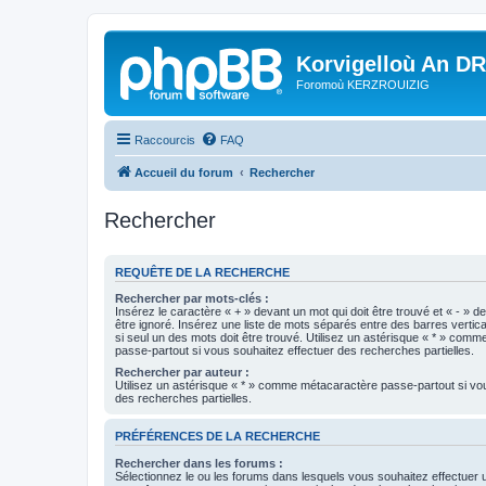
Korvigelloù An D
Foromoù KERZROUIZIG
Raccourcis
FAQ
Accueil du forum
Rechercher
Rechercher
REQUÊTE DE LA RECHERCHE
Rechercher par mots-clés :
Insérez le caractère « + » devant un mot qui doit être trouvé et « - » d
être ignoré. Insérez une liste de mots séparés entre des barres vertica
si seul un des mots doit être trouvé. Utilisez un astérisque « * » com
passe-partout si vous souhaitez effectuer des recherches partielles.
Rechercher par auteur :
Utilisez un astérisque « * » comme métacaractère passe-partout si vo
des recherches partielles.
PRÉFÉRENCES DE LA RECHERCHE
Rechercher dans les forums :
Sélectionnez le ou les forums dans lesquels vous souhaitez effectuer