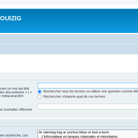
ROUIZIG
evant un mot qui doit
Rechercher tous les termes ou utiliser une question comme él
les discontinues « | »
me métacaractère
Rechercher n’importe quel de ces termes
us souhaitez effectuer
 une recherche. Les