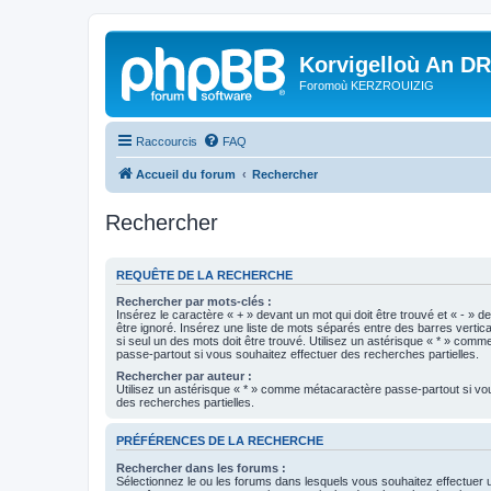
Korvigelloù An D
Foromoù KERZROUIZIG
Raccourcis
FAQ
Accueil du forum
Rechercher
Rechercher
REQUÊTE DE LA RECHERCHE
Rechercher par mots-clés :
Insérez le caractère « + » devant un mot qui doit être trouvé et « - » d
être ignoré. Insérez une liste de mots séparés entre des barres vertica
si seul un des mots doit être trouvé. Utilisez un astérisque « * » com
passe-partout si vous souhaitez effectuer des recherches partielles.
Rechercher par auteur :
Utilisez un astérisque « * » comme métacaractère passe-partout si vo
des recherches partielles.
PRÉFÉRENCES DE LA RECHERCHE
Rechercher dans les forums :
Sélectionnez le ou les forums dans lesquels vous souhaitez effectuer