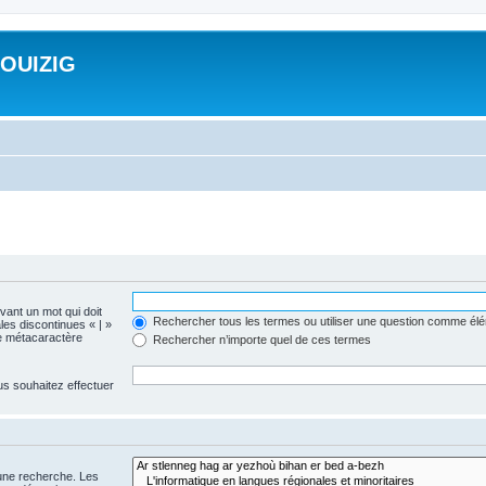
ROUIZIG
evant un mot qui doit
Rechercher tous les termes ou utiliser une question comme él
les discontinues « | »
me métacaractère
Rechercher n’importe quel de ces termes
us souhaitez effectuer
 une recherche. Les