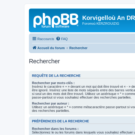
Korvigelloù An D
Foromoù KERZROUIZIG
Raccourcis
FAQ
Accueil du forum
Rechercher
Rechercher
REQUÊTE DE LA RECHERCHE
Rechercher par mots-clés :
Insérez le caractère « + » devant un mot qui doit être trouvé et « - » d
être ignoré. Insérez une liste de mots séparés entre des barres vertica
si seul un des mots doit être trouvé. Utilisez un astérisque « * » com
passe-partout si vous souhaitez effectuer des recherches partielles.
Rechercher par auteur :
Utilisez un astérisque « * » comme métacaractère passe-partout si vo
des recherches partielles.
PRÉFÉRENCES DE LA RECHERCHE
Rechercher dans les forums :
Sélectionnez le ou les forums dans lesquels vous souhaitez effectuer