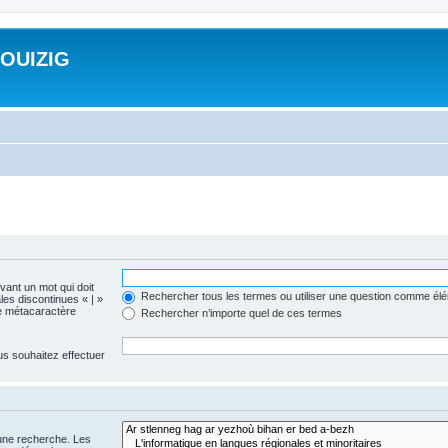
ROUIZIG
evant un mot qui doit
Rechercher tous les termes ou utiliser une question comme él
les discontinues « | »
me métacaractère
Rechercher n’importe quel de ces termes
us souhaitez effectuer
 une recherche. Les