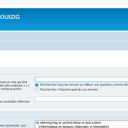
ROUIZIG
evant un mot qui doit
Rechercher tous les termes ou utiliser une question comme él
les discontinues « | »
me métacaractère
Rechercher n’importe quel de ces termes
us souhaitez effectuer
 une recherche. Les