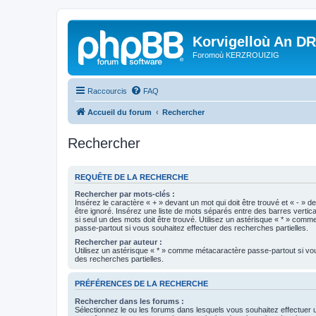
Korvigelloù An D
Foromoù KERZROUIZIG
Raccourcis
FAQ
Accueil du forum
Rechercher
Rechercher
REQUÊTE DE LA RECHERCHE
Rechercher par mots-clés :
Insérez le caractère « + » devant un mot qui doit être trouvé et « - » d
être ignoré. Insérez une liste de mots séparés entre des barres vertica
si seul un des mots doit être trouvé. Utilisez un astérisque « * » com
passe-partout si vous souhaitez effectuer des recherches partielles.
Rechercher par auteur :
Utilisez un astérisque « * » comme métacaractère passe-partout si vo
des recherches partielles.
PRÉFÉRENCES DE LA RECHERCHE
Rechercher dans les forums :
Sélectionnez le ou les forums dans lesquels vous souhaitez effectuer