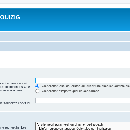
ROUIZIG
evant un mot qui doit
Rechercher tous les termes ou utiliser une question comme él
les discontinues « | »
me métacaractère
Rechercher n’importe quel de ces termes
us souhaitez effectuer
 une recherche. Les