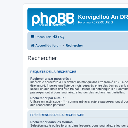
Korvigelloù An D
Foromoù KERZROUIZIG
Raccourcis
FAQ
Accueil du forum
Rechercher
Rechercher
REQUÊTE DE LA RECHERCHE
Rechercher par mots-clés :
Insérez le caractère « + » devant un mot qui doit être trouvé et « - » d
être ignoré. Insérez une liste de mots séparés entre des barres vertica
si seul un des mots doit être trouvé. Utilisez un astérisque « * » com
passe-partout si vous souhaitez effectuer des recherches partielles.
Rechercher par auteur :
Utilisez un astérisque « * » comme métacaractère passe-partout si vo
des recherches partielles.
PRÉFÉRENCES DE LA RECHERCHE
Rechercher dans les forums :
Sélectionnez le ou les forums dans lesquels vous souhaitez effectuer