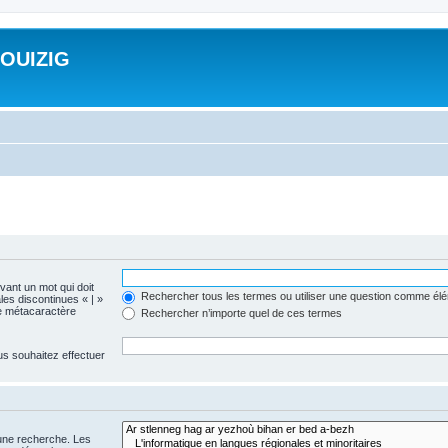
ROUIZIG
evant un mot qui doit
Rechercher tous les termes ou utiliser une question comme él
les discontinues « | »
me métacaractère
Rechercher n’importe quel de ces termes
us souhaitez effectuer
 une recherche. Les