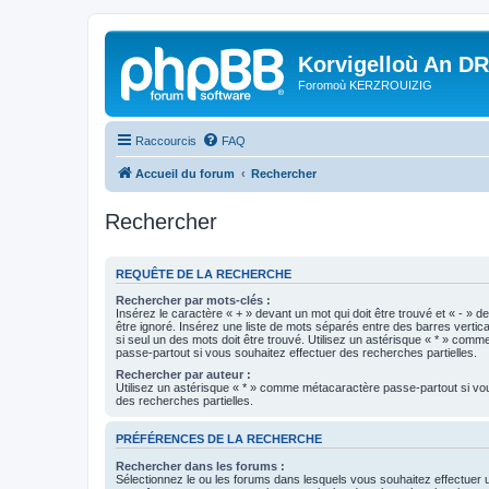
Korvigelloù An D
Foromoù KERZROUIZIG
Raccourcis
FAQ
Accueil du forum
Rechercher
Rechercher
REQUÊTE DE LA RECHERCHE
Rechercher par mots-clés :
Insérez le caractère « + » devant un mot qui doit être trouvé et « - » d
être ignoré. Insérez une liste de mots séparés entre des barres vertica
si seul un des mots doit être trouvé. Utilisez un astérisque « * » com
passe-partout si vous souhaitez effectuer des recherches partielles.
Rechercher par auteur :
Utilisez un astérisque « * » comme métacaractère passe-partout si vo
des recherches partielles.
PRÉFÉRENCES DE LA RECHERCHE
Rechercher dans les forums :
Sélectionnez le ou les forums dans lesquels vous souhaitez effectuer