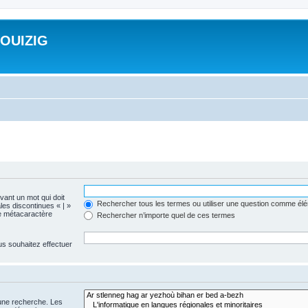
ROUIZIG
evant un mot qui doit
Rechercher tous les termes ou utiliser une question comme él
les discontinues « | »
me métacaractère
Rechercher n’importe quel de ces termes
us souhaitez effectuer
 une recherche. Les