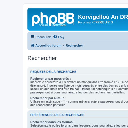
Korvigelloù An D
Foromoù KERZROUIZIG
Raccourcis
FAQ
Accueil du forum
Rechercher
Rechercher
REQUÊTE DE LA RECHERCHE
Rechercher par mots-clés :
Insérez le caractère « + » devant un mot qui doit être trouvé et « - » d
être ignoré. Insérez une liste de mots séparés entre des barres vertica
si seul un des mots doit être trouvé. Utilisez un astérisque « * » com
passe-partout si vous souhaitez effectuer des recherches partielles.
Rechercher par auteur :
Utilisez un astérisque « * » comme métacaractère passe-partout si vo
des recherches partielles.
PRÉFÉRENCES DE LA RECHERCHE
Rechercher dans les forums :
Sélectionnez le ou les forums dans lesquels vous souhaitez effectuer