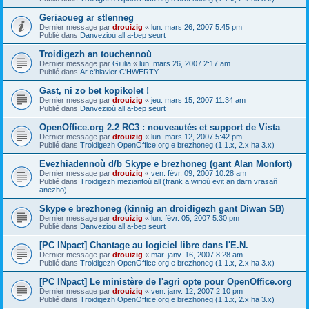
Geriaoueg ar stlenneg
Dernier message par
drouizig
«
lun. mars 26, 2007 5:45 pm
Publié dans
Danvezioù all a-bep seurt
Troidigezh an touchennoù
Dernier message par
Giulia
«
lun. mars 26, 2007 2:17 am
Publié dans
Ar c'hlavier C'HWERTY
Gast, ni zo bet kopikolet !
Dernier message par
drouizig
«
jeu. mars 15, 2007 11:34 am
Publié dans
Danvezioù all a-bep seurt
OpenOffice.org 2.2 RC3 : nouveautés et support de Vista
Dernier message par
drouizig
«
lun. mars 12, 2007 5:42 pm
Publié dans
Troidigezh OpenOffice.org e brezhoneg (1.1.x, 2.x ha 3.x)
Evezhiadennoù d/b Skype e brezhoneg (gant Alan Monfort)
Dernier message par
drouizig
«
ven. févr. 09, 2007 10:28 am
Publié dans
Troidigezh meziantoù all (frank a wirioù evit an darn vrasañ
anezho)
Skype e brezhoneg (kinnig an droidigezh gant Diwan SB)
Dernier message par
drouizig
«
lun. févr. 05, 2007 5:30 pm
Publié dans
Danvezioù all a-bep seurt
[PC INpact] Chantage au logiciel libre dans l'E.N.
Dernier message par
drouizig
«
mar. janv. 16, 2007 8:28 am
Publié dans
Troidigezh OpenOffice.org e brezhoneg (1.1.x, 2.x ha 3.x)
[PC INpact] Le ministère de l'agri opte pour OpenOffice.org
Dernier message par
drouizig
«
ven. janv. 12, 2007 2:10 pm
Publié dans
Troidigezh OpenOffice.org e brezhoneg (1.1.x, 2.x ha 3.x)