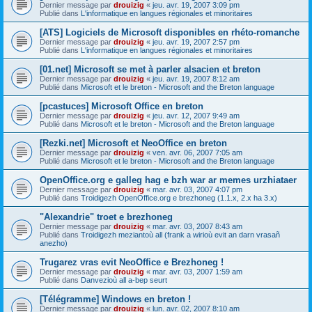
Dernier message par
drouizig
«
jeu. avr. 19, 2007 3:09 pm
Publié dans
L'informatique en langues régionales et minoritaires
[ATS] Logiciels de Microsoft disponibles en rhéto-romanche
Dernier message par
drouizig
«
jeu. avr. 19, 2007 2:57 pm
Publié dans
L'informatique en langues régionales et minoritaires
[01.net] Microsoft se met à parler alsacien et breton
Dernier message par
drouizig
«
jeu. avr. 19, 2007 8:12 am
Publié dans
Microsoft et le breton - Microsoft and the Breton language
[pcastuces] Microsoft Office en breton
Dernier message par
drouizig
«
jeu. avr. 12, 2007 9:49 am
Publié dans
Microsoft et le breton - Microsoft and the Breton language
[Rezki.net] Microsoft et NeoOffice en breton
Dernier message par
drouizig
«
ven. avr. 06, 2007 7:05 am
Publié dans
Microsoft et le breton - Microsoft and the Breton language
OpenOffice.org e galleg hag e bzh war ar memes urzhiataer
Dernier message par
drouizig
«
mar. avr. 03, 2007 4:07 pm
Publié dans
Troidigezh OpenOffice.org e brezhoneg (1.1.x, 2.x ha 3.x)
"Alexandrie" troet e brezhoneg
Dernier message par
drouizig
«
mar. avr. 03, 2007 8:43 am
Publié dans
Troidigezh meziantoù all (frank a wirioù evit an darn vrasañ
anezho)
Trugarez vras evit NeoOffice e Brezhoneg !
Dernier message par
drouizig
«
mar. avr. 03, 2007 1:59 am
Publié dans
Danvezioù all a-bep seurt
[Télégramme] Windows en breton !
Dernier message par
drouizig
«
lun. avr. 02, 2007 8:10 am