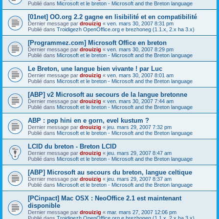
Publié dans
Microsoft et le breton - Microsoft and the Breton language
[01net] OO.org 2.2 gagne en lisibilité et en compatibilité
Dernier message par
drouizig
«
ven. mars 30, 2007 8:31 pm
Publié dans
Troidigezh OpenOffice.org e brezhoneg (1.1.x, 2.x ha 3.x)
[Programmez.com] Microsoft Office en breton
Dernier message par
drouizig
«
ven. mars 30, 2007 8:29 pm
Publié dans
Microsoft et le breton - Microsoft and the Breton language
Le Breton, une langue bien vivante ! par Luc
Dernier message par
drouizig
«
ven. mars 30, 2007 8:01 am
Publié dans
Microsoft et le breton - Microsoft and the Breton language
[ABP] v2 Microsoft au secours de la langue bretonne
Dernier message par
drouizig
«
ven. mars 30, 2007 7:44 am
Publié dans
Microsoft et le breton - Microsoft and the Breton language
ABP : pep hini en e gorn, evel kustum ?
Dernier message par
drouizig
«
jeu. mars 29, 2007 7:32 pm
Publié dans
Microsoft et le breton - Microsoft and the Breton language
LCID du breton - Breton LCID
Dernier message par
drouizig
«
jeu. mars 29, 2007 8:47 am
Publié dans
Microsoft et le breton - Microsoft and the Breton language
[ABP] Microsoft au secours du breton, langue celtique
Dernier message par
drouizig
«
jeu. mars 29, 2007 8:37 am
Publié dans
Microsoft et le breton - Microsoft and the Breton language
[PCinpact] Mac OSX : NeoOffice 2.1 est maintenant
disponible
Dernier message par
drouizig
«
mar. mars 27, 2007 12:06 pm
Publié dans
Troidigezh OpenOffice.org e brezhoneg (1.1.x, 2.x ha 3.x)