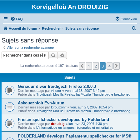
Korvigelloù An DROUIZIG
FAQ
Connexion
R
Accueil du forum
Rechercher
Sujets sans réponse
e
Sujets sans réponse
c
Aller sur la recherche avancée
h
Rechercher
Recherche avancée
e
1
2
3
4
Précédent
Suivant
La recherche a retourné 197 résultats
r
c
Sujets
h
Geriadur diwar troidigezh Firefox 2.0.0.3
e
Dernier message par
vinstor
«
ven. mai 18, 2007 3:42 pm
Publié dans
Troidigezh Mozilla Firefox ha Mozilla Thunderbird e brezhoneg
r
Askouezhioù Evn-kurun
Dernier message par
Drouizonff
«
ven. avr. 27, 2007 10:54 pm
Publié dans
Troidigezh Mozilla Firefox ha Mozilla Thunderbird e brezhoneg
Frisian spellchecker developped by Polderland
Dernier message par
drouizig
«
lun. avr. 23, 2007 4:30 pm
Publié dans
L'informatique en langues régionales et minoritaires
POLDERLAND develops Papiamentu spellchecker for MS®