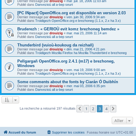
Dernier message par
drouizig
«
mar. juil. 18, 2006 11:03 am
Publié dans
Danvezioù all a-bep seurt
[PC INpact] OpenOffice.org est disponible en version 2.03
Dernier message par
drouizig
«
ven. juin 30, 2006 9:34 am
Publié dans
Troidigezh OpenOffice.org e brezhoneg (1.1.x, 2.x ha 3.x)
Bruderezh : « GERIOÙ evit komz brezhoneg bemdez »
Dernier message par
drouizig
«
mar. mai 23, 2006 11:14 am
Publié dans
Danvezioù all a-bep seurt
Thunderbird (vuioù-koukoug da reizhañ)
Dernier message par
drouizig
«
dim. mai 21, 2006 4:21 pm
Publié dans
Troidigezh Mozilla Firefox ha Mozilla Thunderbird e brezhoneg
Pellgargañ OpenOffice.org 2.4.1 (m17) e brezhoneg,
Windows
Dernier message par
drouizig
«
ven. mai 19, 2006 9:00 am
Publié dans
Troidigezh OpenOffice.org e brezhoneg (1.1.x, 2.x ha 3.x)
Some comments about the fonts by Ciarán Ó Duibhín
Dernier message par
drouizig
«
mer. mai 03, 2006 6:35 pm
Publié dans
Danvezioù all a-bep seurt
1
2
3
4
Précédent
Suivant
La recherche a retourné 197 résultats
Aller
Accueil du forum
Supprimer les cookies
Fuseau horaire sur
UTC+01:00