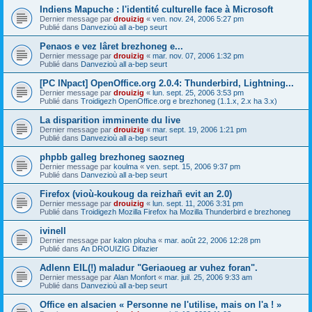
Indiens Mapuche : l'identité culturelle face à Microsoft
Dernier message par
drouizig
«
ven. nov. 24, 2006 5:27 pm
Publié dans
Danvezioù all a-bep seurt
Penaos e vez lâret brezhoneg e...
Dernier message par
drouizig
«
mar. nov. 07, 2006 1:32 pm
Publié dans
Danvezioù all a-bep seurt
[PC INpact] OpenOffice.org 2.0.4: Thunderbird, Lightning...
Dernier message par
drouizig
«
lun. sept. 25, 2006 3:53 pm
Publié dans
Troidigezh OpenOffice.org e brezhoneg (1.1.x, 2.x ha 3.x)
La disparition imminente du live
Dernier message par
drouizig
«
mar. sept. 19, 2006 1:21 pm
Publié dans
Danvezioù all a-bep seurt
phpbb galleg brezhoneg saozneg
Dernier message par
koulma
«
ven. sept. 15, 2006 9:37 pm
Publié dans
Danvezioù all a-bep seurt
Firefox (vioù-koukoug da reizhañ evit an 2.0)
Dernier message par
drouizig
«
lun. sept. 11, 2006 3:31 pm
Publié dans
Troidigezh Mozilla Firefox ha Mozilla Thunderbird e brezhoneg
ivinell
Dernier message par
kalon plouha
«
mar. août 22, 2006 12:28 pm
Publié dans
An DROUIZIG Difazier
Adlenn EIL(!) maladur "Geriaoueg ar vuhez foran".
Dernier message par
Alan Monfort
«
mar. juil. 25, 2006 9:33 am
Publié dans
Danvezioù all a-bep seurt
Office en alsacien « Personne ne l'utilise, mais on l'a ! »