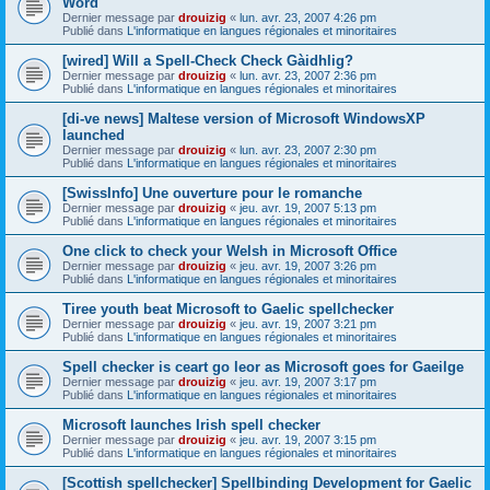
Word
Dernier message par
drouizig
«
lun. avr. 23, 2007 4:26 pm
Publié dans
L'informatique en langues régionales et minoritaires
[wired] Will a Spell-Check Check Gàidhlig?
Dernier message par
drouizig
«
lun. avr. 23, 2007 2:36 pm
Publié dans
L'informatique en langues régionales et minoritaires
[di-ve news] Maltese version of Microsoft WindowsXP
launched
Dernier message par
drouizig
«
lun. avr. 23, 2007 2:30 pm
Publié dans
L'informatique en langues régionales et minoritaires
[SwissInfo] Une ouverture pour le romanche
Dernier message par
drouizig
«
jeu. avr. 19, 2007 5:13 pm
Publié dans
L'informatique en langues régionales et minoritaires
One click to check your Welsh in Microsoft Office
Dernier message par
drouizig
«
jeu. avr. 19, 2007 3:26 pm
Publié dans
L'informatique en langues régionales et minoritaires
Tiree youth beat Microsoft to Gaelic spellchecker
Dernier message par
drouizig
«
jeu. avr. 19, 2007 3:21 pm
Publié dans
L'informatique en langues régionales et minoritaires
Spell checker is ceart go leor as Microsoft goes for Gaeilge
Dernier message par
drouizig
«
jeu. avr. 19, 2007 3:17 pm
Publié dans
L'informatique en langues régionales et minoritaires
Microsoft launches Irish spell checker
Dernier message par
drouizig
«
jeu. avr. 19, 2007 3:15 pm
Publié dans
L'informatique en langues régionales et minoritaires
[Scottish spellchecker] Spellbinding Development for Gaelic