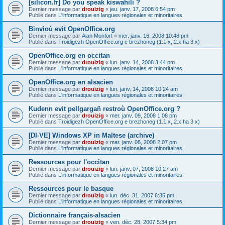
[silicon.fr] Do you speak kiswahili ?
Dernier message par
drouizig
«
jeu. janv. 17, 2008 6:54 pm
Publié dans
L'informatique en langues régionales et minoritaires
Binvioù evit OpenOffice.org
Dernier message par
Alan Monfort
«
mer. janv. 16, 2008 10:48 pm
Publié dans
Troidigezh OpenOffice.org e brezhoneg (1.1.x, 2.x ha 3.x)
OpenOffice.org en occitan
Dernier message par
drouizig
«
lun. janv. 14, 2008 3:44 pm
Publié dans
L'informatique en langues régionales et minoritaires
OpenOffice.org en alsacien
Dernier message par
drouizig
«
lun. janv. 14, 2008 10:24 am
Publié dans
L'informatique en langues régionales et minoritaires
Kudenn evit pellgargañ restroù OpenOffice.org ?
Dernier message par
drouizig
«
mer. janv. 09, 2008 1:08 pm
Publié dans
Troidigezh OpenOffice.org e brezhoneg (1.1.x, 2.x ha 3.x)
[DI-VE] Windows XP in Maltese (archive)
Dernier message par
drouizig
«
mar. janv. 08, 2008 2:07 pm
Publié dans
L'informatique en langues régionales et minoritaires
Ressources pour l'occitan
Dernier message par
drouizig
«
lun. janv. 07, 2008 10:27 am
Publié dans
L'informatique en langues régionales et minoritaires
Ressources pour le basque
Dernier message par
drouizig
«
lun. déc. 31, 2007 6:35 pm
Publié dans
L'informatique en langues régionales et minoritaires
Dictionnaire français-alsacien
Dernier message par
drouizig
«
ven. déc. 28, 2007 5:34 pm