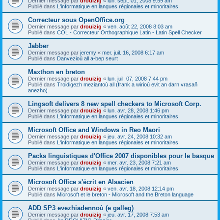
Dernier message par
drouizig
«
lun. sept. 01, 2008 9:59 am
Publié dans
L'informatique en langues régionales et minoritaires
Correcteur sous OpenOffice.org
Dernier message par
drouizig
«
ven. août 22, 2008 8:03 am
Publié dans
COL - Correcteur Orthographique Latin - Latin Spell Checker
Jabber
Dernier message par
jeremy
«
mer. juil. 16, 2008 6:17 am
Publié dans
Danvezioù all a-bep seurt
Maxthon en breton
Dernier message par
drouizig
«
lun. juil. 07, 2008 7:44 pm
Publié dans
Troidigezh meziantoù all (frank a wirioù evit an darn vrasañ
anezho)
Lingsoft delivers 8 new spell checkers to Microsoft Corp.
Dernier message par
drouizig
«
lun. avr. 28, 2008 1:46 pm
Publié dans
L'informatique en langues régionales et minoritaires
Microsoft Office and Windows in Reo Maori
Dernier message par
drouizig
«
jeu. avr. 24, 2008 10:32 am
Publié dans
L'informatique en langues régionales et minoritaires
Packs linguistiques d'Office 2007 disponibles pour le basque
Dernier message par
drouizig
«
mer. avr. 23, 2008 7:21 am
Publié dans
L'informatique en langues régionales et minoritaires
Microsoft Office s'écrit en Alsacien
Dernier message par
drouizig
«
ven. avr. 18, 2008 12:14 pm
Publié dans
Microsoft et le breton - Microsoft and the Breton language
ADD SP3 evezhiadennoù (e galleg)
Dernier message par
drouizig
«
jeu. avr. 17, 2008 7:53 am