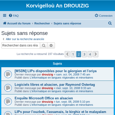
Korvigelloù An DROUIZIG
FAQ
Connexion
R
Accueil du forum
Rechercher
Sujets sans réponse
e
Sujets sans réponse
c
Aller sur la recherche avancée
h
Rechercher
Recherche avancée
e
1
2
3
4
Précédent
Suivant
La recherche a retourné 197 résultats
r
c
Sujets
h
[MSDN] LIPs disponibles pour le géorgien et l'oriya
e
Dernier message par
drouizig
«
sam. oct. 04, 2008 7:45 am
Publié dans
L'informatique en langues régionales et minoritaires
r
Logiciels libres et alsacien, par Raymond Ostertag
Dernier message par
drouizig
«
mer. sept. 10, 2008 9:33 am
Publié dans
L'informatique en langues régionales et minoritaires
Enquête Microsoft Office en alsacien
Dernier message par
drouizig
«
lun. sept. 08, 2008 5:10 pm
Publié dans
L'informatique en langues régionales et minoritaires
LIPs pour l'ouzbek, l'assamais, le kirghiz et le malayalam