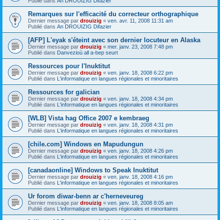
Publié dans
An DROUIZIG Difazier
Remarques sur l'efficacité du correcteur orthographique
Dernier message par
drouizig
«
ven. avr. 11, 2008 11:31 am
Publié dans
An DROUIZIG Difazier
[AFP] L'eyak s'éteint avec son dernier locuteur en Alaska
Dernier message par
drouizig
«
mer. janv. 23, 2008 7:48 pm
Publié dans
Danvezioù all a-bep seurt
Ressources pour l'Inuktitut
Dernier message par
drouizig
«
ven. janv. 18, 2008 6:22 pm
Publié dans
L'informatique en langues régionales et minoritaires
Ressources for galician
Dernier message par
drouizig
«
ven. janv. 18, 2008 4:34 pm
Publié dans
L'informatique en langues régionales et minoritaires
[WLB] Vista hag Office 2007 e kembraeg
Dernier message par
drouizig
«
ven. janv. 18, 2008 4:31 pm
Publié dans
L'informatique en langues régionales et minoritaires
[chile.com] Windows en Mapudungun
Dernier message par
drouizig
«
ven. janv. 18, 2008 4:26 pm
Publié dans
L'informatique en langues régionales et minoritaires
[canadaonline] Windows to Speak Inuktitut
Dernier message par
drouizig
«
ven. janv. 18, 2008 4:16 pm
Publié dans
L'informatique en langues régionales et minoritaires
Ur forom diwar-benn ar c'herneveureg
Dernier message par
drouizig
«
ven. janv. 18, 2008 8:05 am
Publié dans
L'informatique en langues régionales et minoritaires