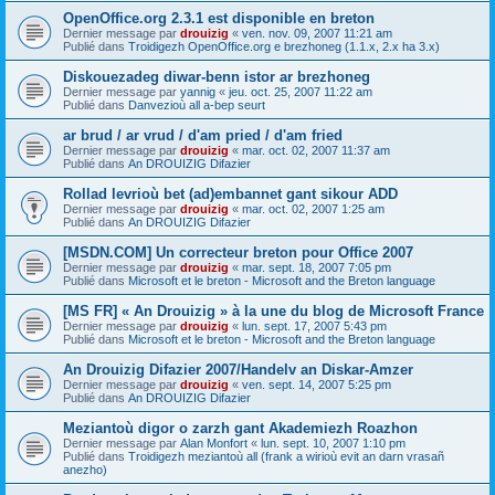
OpenOffice.org 2.3.1 est disponible en breton
Dernier message par
drouizig
«
ven. nov. 09, 2007 11:21 am
Publié dans
Troidigezh OpenOffice.org e brezhoneg (1.1.x, 2.x ha 3.x)
Diskouezadeg diwar-benn istor ar brezhoneg
Dernier message par
yannig
«
jeu. oct. 25, 2007 11:22 am
Publié dans
Danvezioù all a-bep seurt
ar brud / ar vrud / d'am pried / d'am fried
Dernier message par
drouizig
«
mar. oct. 02, 2007 11:37 am
Publié dans
An DROUIZIG Difazier
Rollad levrioù bet (ad)embannet gant sikour ADD
Dernier message par
drouizig
«
mar. oct. 02, 2007 1:25 am
Publié dans
An DROUIZIG Difazier
[MSDN.COM] Un correcteur breton pour Office 2007
Dernier message par
drouizig
«
mar. sept. 18, 2007 7:05 pm
Publié dans
Microsoft et le breton - Microsoft and the Breton language
[MS FR] « An Drouizig » à la une du blog de Microsoft France
Dernier message par
drouizig
«
lun. sept. 17, 2007 5:43 pm
Publié dans
Microsoft et le breton - Microsoft and the Breton language
An Drouizig Difazier 2007/Handelv an Diskar-Amzer
Dernier message par
drouizig
«
ven. sept. 14, 2007 5:25 pm
Publié dans
An DROUIZIG Difazier
Meziantoù digor o zarzh gant Akademiezh Roazhon
Dernier message par
Alan Monfort
«
lun. sept. 10, 2007 1:10 pm
Publié dans
Troidigezh meziantoù all (frank a wirioù evit an darn vrasañ
anezho)