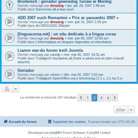
Bruderezh : geriadur gwenedeg Turiaw ar Menteg
Dernier message par
drouizig
«
jeu. juil. 26, 2007 1:58 am
Publié dans
Danvezioù all a-bep seurt
ADD 2007 ouzh Romantoù « Priz ar yaouankiz 2007 »
Dernier message par
drouizig
«
ven. juin 15, 2007 2:35 pm
Publié dans
An DROUIZIG Difazier
[linguacorsa.net] : un situ dedicatu à a lingua corsa
Dernier message par
drouizig
«
mer. juin 06, 2007 10:50 am
Publié dans
L'informatique en langues régionales et minoritaires
Liamm war-du forom treiñ Joomla
Dernier message par
yannig
«
mer. mai 30, 2007 10:31 am
Publié dans
Troidigezh meziantoù all (frank a wirioù evit an darn vrasañ
anezho)
Geriadur
Dernier message par
vinstor
«
dim. mai 20, 2007 2:52 pm
Publié dans
Troidigezh OpenOffice.org e brezhoneg (1.1.x, 2.x ha 3.x)
1
2
3
4
Précédent
Suivant
La recherche a retourné 197 résultats
Aller
Accueil du forum
Supprimer les cookies
Fuseau horaire sur
UTC+01:00
Développé par
phpBB
® Forum Software © phpBB Limited