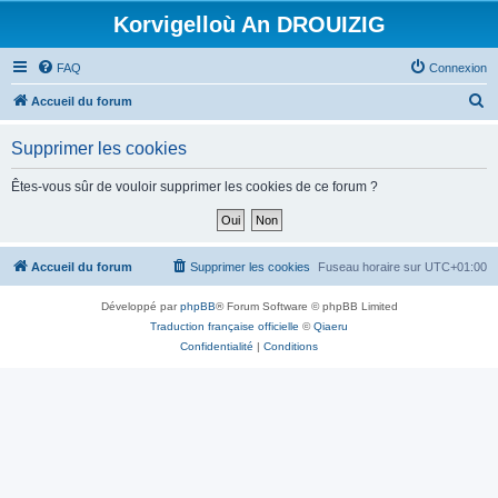
Korvigelloù An DROUIZIG
FAQ
Connexion
R
Accueil du forum
e
Supprimer les cookies
c
h
Êtes-vous sûr de vouloir supprimer les cookies de ce forum ?
e
r
c
Accueil du forum
Supprimer les cookies
Fuseau horaire sur
UTC+01:00
h
Développé par
phpBB
® Forum Software © phpBB Limited
e
Traduction française officielle
©
Qiaeru
r
Confidentialité
|
Conditions