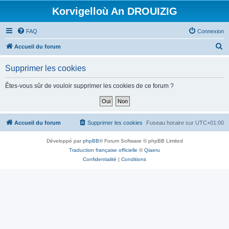
Korvigelloù An DROUIZIG
FAQ
Connexion
R
Accueil du forum
e
Supprimer les cookies
c
h
Êtes-vous sûr de vouloir supprimer les cookies de ce forum ?
e
r
c
Accueil du forum
Supprimer les cookies
Fuseau horaire sur
UTC+01:00
h
Développé par
phpBB
® Forum Software © phpBB Limited
e
Traduction française officielle
©
Qiaeru
r
Confidentialité
|
Conditions