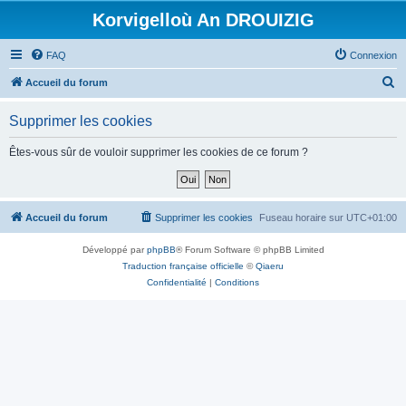
Korvigelloù An DROUIZIG
FAQ
Connexion
R
Accueil du forum
e
Supprimer les cookies
c
h
Êtes-vous sûr de vouloir supprimer les cookies de ce forum ?
e
r
c
Accueil du forum
Supprimer les cookies
Fuseau horaire sur
UTC+01:00
h
Développé par
phpBB
® Forum Software © phpBB Limited
e
Traduction française officielle
©
Qiaeru
r
Confidentialité
|
Conditions