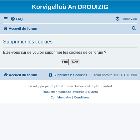
Korvigelloù An DROUIZIG
FAQ
Connexion
R
Accueil du forum
e
Supprimer les cookies
c
h
Êtes-vous sûr de vouloir supprimer les cookies de ce forum ?
e
r
c
Accueil du forum
Supprimer les cookies
Fuseau horaire sur
UTC+01:00
h
Développé par
phpBB
® Forum Software © phpBB Limited
e
Traduction française officielle
©
Qiaeru
r
Confidentialité
|
Conditions