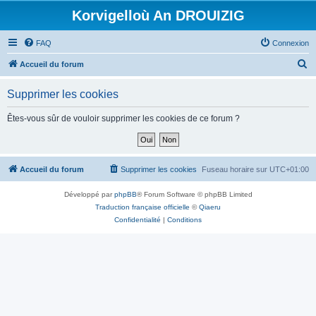
Korvigelloù An DROUIZIG
FAQ
Connexion
R
Accueil du forum
e
Supprimer les cookies
c
h
Êtes-vous sûr de vouloir supprimer les cookies de ce forum ?
e
r
c
Accueil du forum
Supprimer les cookies
Fuseau horaire sur
UTC+01:00
h
Développé par
phpBB
® Forum Software © phpBB Limited
e
Traduction française officielle
©
Qiaeru
r
Confidentialité
|
Conditions