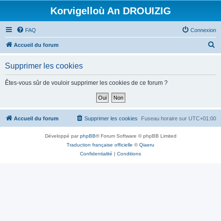
Korvigelloù An DROUIZIG
FAQ
Connexion
R
Accueil du forum
e
Supprimer les cookies
c
h
Êtes-vous sûr de vouloir supprimer les cookies de ce forum ?
e
r
c
Accueil du forum
Supprimer les cookies
Fuseau horaire sur
UTC+01:00
h
Développé par
phpBB
® Forum Software © phpBB Limited
e
Traduction française officielle
©
Qiaeru
r
Confidentialité
|
Conditions