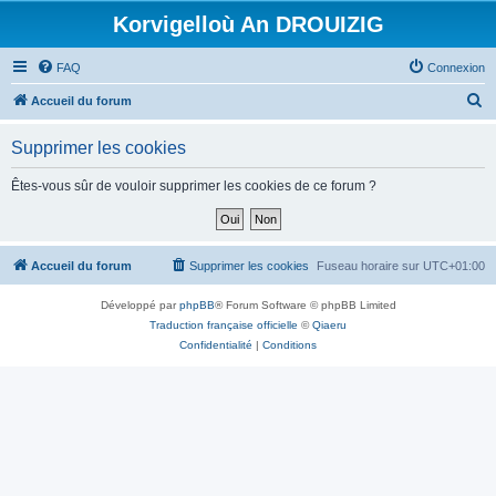
Korvigelloù An DROUIZIG
FAQ
Connexion
R
Accueil du forum
e
Supprimer les cookies
c
h
Êtes-vous sûr de vouloir supprimer les cookies de ce forum ?
e
r
c
Accueil du forum
Supprimer les cookies
Fuseau horaire sur
UTC+01:00
h
Développé par
phpBB
® Forum Software © phpBB Limited
e
Traduction française officielle
©
Qiaeru
r
Confidentialité
|
Conditions