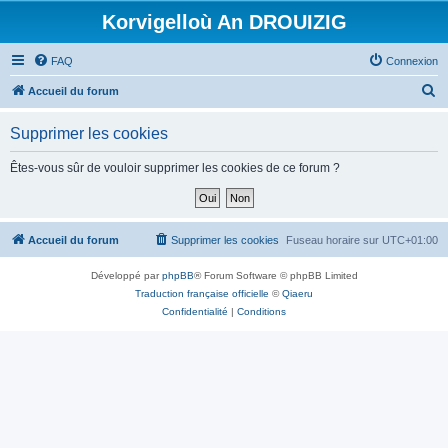
Korvigelloù An DROUIZIG
FAQ
Connexion
R
Accueil du forum
e
Supprimer les cookies
c
h
Êtes-vous sûr de vouloir supprimer les cookies de ce forum ?
e
r
c
Accueil du forum
Supprimer les cookies
Fuseau horaire sur
UTC+01:00
h
Développé par
phpBB
® Forum Software © phpBB Limited
e
Traduction française officielle
©
Qiaeru
r
Confidentialité
|
Conditions