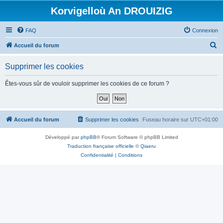
Korvigelloù An DROUIZIG
FAQ
Connexion
R
Accueil du forum
e
Supprimer les cookies
c
h
Êtes-vous sûr de vouloir supprimer les cookies de ce forum ?
e
r
c
Accueil du forum
Supprimer les cookies
Fuseau horaire sur
UTC+01:00
h
Développé par
phpBB
® Forum Software © phpBB Limited
e
Traduction française officielle
©
Qiaeru
r
Confidentialité
|
Conditions