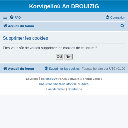
Korvigelloù An DROUIZIG
FAQ
Connexion
R
Accueil du forum
e
Supprimer les cookies
c
h
Êtes-vous sûr de vouloir supprimer les cookies de ce forum ?
e
r
c
Accueil du forum
Supprimer les cookies
Fuseau horaire sur
UTC+01:00
h
Développé par
phpBB
® Forum Software © phpBB Limited
e
Traduction française officielle
©
Qiaeru
r
Confidentialité
|
Conditions