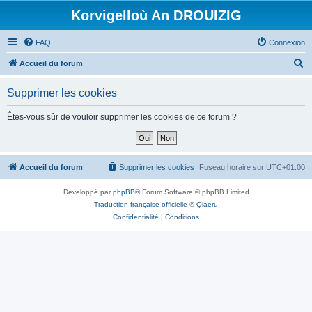
Korvigelloù An DROUIZIG
FAQ
Connexion
R
Accueil du forum
e
Supprimer les cookies
c
h
Êtes-vous sûr de vouloir supprimer les cookies de ce forum ?
e
r
c
Accueil du forum
Supprimer les cookies
Fuseau horaire sur
UTC+01:00
h
Développé par
phpBB
® Forum Software © phpBB Limited
e
Traduction française officielle
©
Qiaeru
r
Confidentialité
|
Conditions