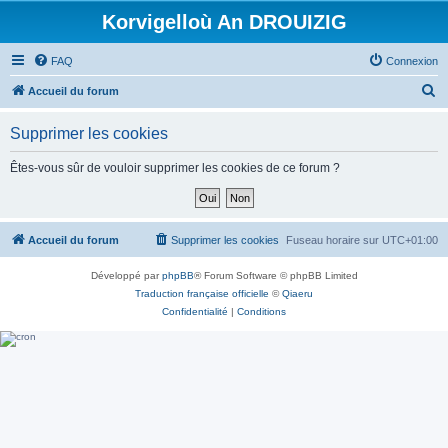
Korvigelloù An DROUIZIG
FAQ
Connexion
R
Accueil du forum
e
Supprimer les cookies
c
h
Êtes-vous sûr de vouloir supprimer les cookies de ce forum ?
e
r
c
Accueil du forum
Supprimer les cookies
Fuseau horaire sur
UTC+01:00
h
Développé par
phpBB
® Forum Software © phpBB Limited
e
Traduction française officielle
©
Qiaeru
r
Confidentialité
|
Conditions