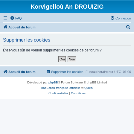
Korvigelloù An DROUIZIG
FAQ
Connexion
R
Accueil du forum
e
Supprimer les cookies
c
h
Êtes-vous sûr de vouloir supprimer les cookies de ce forum ?
e
r
c
Accueil du forum
Supprimer les cookies
Fuseau horaire sur
UTC+01:00
h
Développé par
phpBB
® Forum Software © phpBB Limited
e
Traduction française officielle
©
Qiaeru
r
Confidentialité
|
Conditions