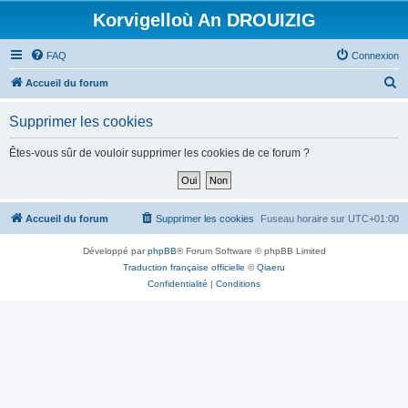
Korvigelloù An DROUIZIG
FAQ
Connexion
R
Accueil du forum
e
Supprimer les cookies
c
h
Êtes-vous sûr de vouloir supprimer les cookies de ce forum ?
e
r
c
Accueil du forum
Supprimer les cookies
Fuseau horaire sur
UTC+01:00
h
Développé par
phpBB
® Forum Software © phpBB Limited
e
Traduction française officielle
©
Qiaeru
r
Confidentialité
|
Conditions