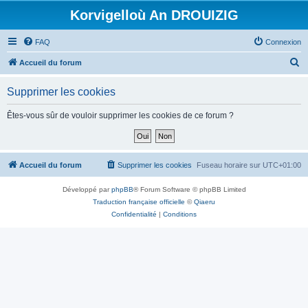
Korvigelloù An DROUIZIG
FAQ
Connexion
R
Accueil du forum
e
Supprimer les cookies
c
h
Êtes-vous sûr de vouloir supprimer les cookies de ce forum ?
e
r
c
Accueil du forum
Supprimer les cookies
Fuseau horaire sur
UTC+01:00
h
Développé par
phpBB
® Forum Software © phpBB Limited
e
Traduction française officielle
©
Qiaeru
r
Confidentialité
|
Conditions