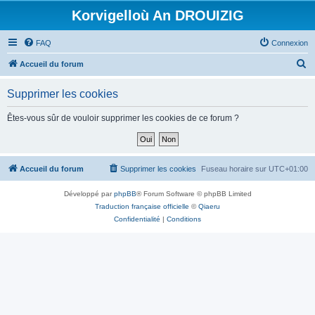
Korvigelloù An DROUIZIG
FAQ
Connexion
R
Accueil du forum
e
Supprimer les cookies
c
h
Êtes-vous sûr de vouloir supprimer les cookies de ce forum ?
e
r
c
Accueil du forum
Supprimer les cookies
Fuseau horaire sur
UTC+01:00
h
Développé par
phpBB
® Forum Software © phpBB Limited
e
Traduction française officielle
©
Qiaeru
r
Confidentialité
|
Conditions