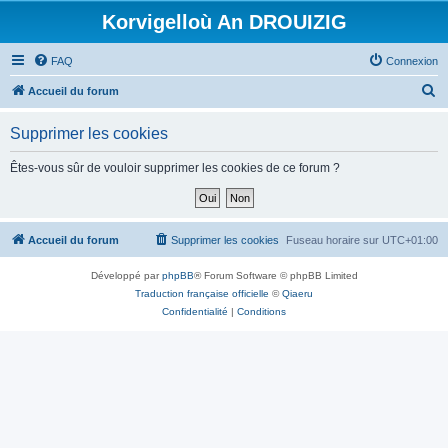
Korvigelloù An DROUIZIG
FAQ
Connexion
R
Accueil du forum
e
Supprimer les cookies
c
h
Êtes-vous sûr de vouloir supprimer les cookies de ce forum ?
e
r
c
Accueil du forum
Supprimer les cookies
Fuseau horaire sur
UTC+01:00
h
Développé par
phpBB
® Forum Software © phpBB Limited
e
Traduction française officielle
©
Qiaeru
r
Confidentialité
|
Conditions