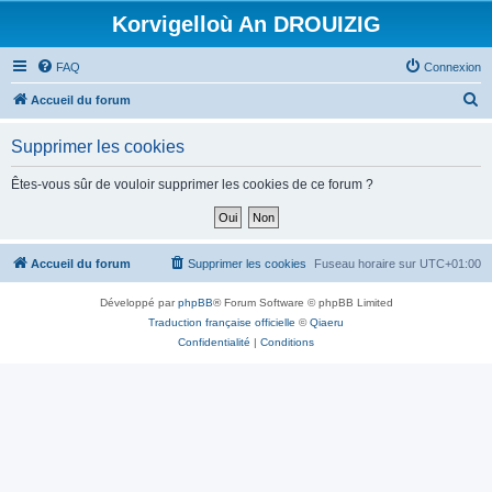
Korvigelloù An DROUIZIG
FAQ
Connexion
R
Accueil du forum
e
Supprimer les cookies
c
h
Êtes-vous sûr de vouloir supprimer les cookies de ce forum ?
e
r
c
Accueil du forum
Supprimer les cookies
Fuseau horaire sur
UTC+01:00
h
Développé par
phpBB
® Forum Software © phpBB Limited
e
Traduction française officielle
©
Qiaeru
r
Confidentialité
|
Conditions