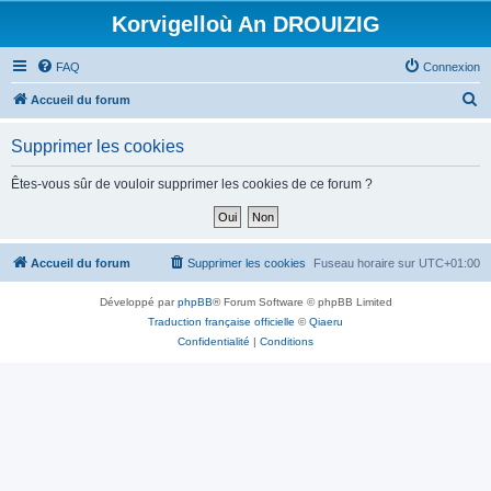
Korvigelloù An DROUIZIG
FAQ
Connexion
R
Accueil du forum
e
Supprimer les cookies
c
h
Êtes-vous sûr de vouloir supprimer les cookies de ce forum ?
e
r
c
Accueil du forum
Supprimer les cookies
Fuseau horaire sur
UTC+01:00
h
Développé par
phpBB
® Forum Software © phpBB Limited
e
Traduction française officielle
©
Qiaeru
r
Confidentialité
|
Conditions